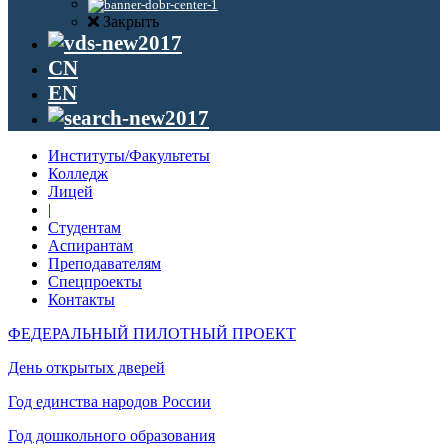
Закрыть
CN
EN
Институты/Факультеты
Колледж
Лицей
|
Студентам
Аспирантам
Преподавателям
Спецпроекты
Контакты
ФЕДЕРАЛЬНЫЙ ПИЛОТНЫЙ ПРОЕКТ
День открытых дверей
Год единства народов России
Год дошкольного образования