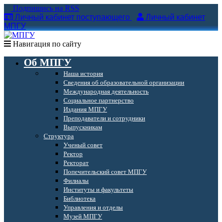
Подпишись на RSS
Личный кабинет поступающего
Личный кабинет
МПГУ
Навигация по сайту
Об МПГУ
Наша история
Сведения об образовательной организации
Международная деятельность
Социальное партнерство
Издания МПГУ
Преподаватели и сотрудники
Выпускникам
Структура
Ученый совет
Ректор
Ректорат
Попечительский совет МПГУ
Филиалы
Институты и факультеты
Библиотека
Управления и отделы
Музей МПГУ