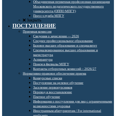
Объединенная первичная профсоюзная организация
Московского педагогического государственного
университета (ОППО МПГУ)
Пресс-служба МПГУ
Закрыть
ПОСТУПЛЕНИЕ
Приемная комиссия
Сведения о зачислении — 2026
Среднее профессиональное образование
Базовое высшее образование и специалитет
Специализированное высшее образование и
магистратура
Аспирантура
Прием в филиалы МПГУ
Контакты отборочных комиссий – 2026/27
Нормативно-правовое обеспечение приема
Конкурсные списки
Поступление на целевое обучение
Заселение первокурсников
Перевод и восстановление
Платное обучение
Информация о поступлении для лиц с ограниченными
возможностями здоровья
Иностранным абитуриентам / For international
applicants