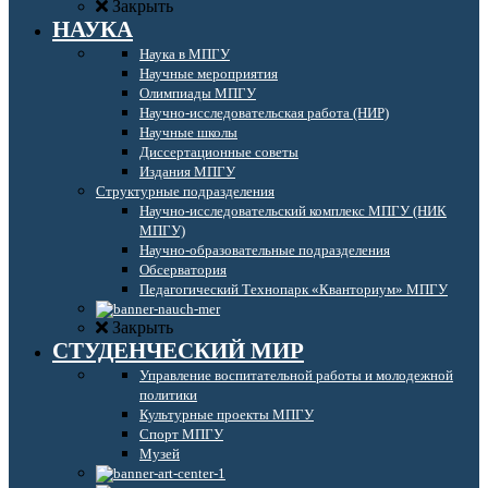
Закрыть
НАУКА
Наука в МПГУ
Научные мероприятия
Олимпиады МПГУ
Научно-исследовательская работа (НИР)
Научные школы
Диссертационные советы
Издания МПГУ
Структурные подразделения
Научно-исследовательский комплекс МПГУ (НИК
МПГУ)
Научно-образовательные подразделения
Обсерватория
Педагогический Технопарк «Кванториум» МПГУ
Закрыть
СТУДЕНЧЕСКИЙ МИР
Управление воспитательной работы и молодежной
политики
Культурные проекты МПГУ
Спорт МПГУ
Музей