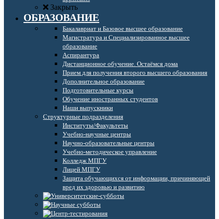
Закрыть
ОБРАЗОВАНИЕ
Бакалавриат и Базовое высшее образование
Магистратура и Специализированное высшее
образование
Аспирантура
Дистанционное обучение. Остаёмся дома
Прием для получения второго высшего образования
Дополнительное образование
Подготовительные курсы
Обучение иностранных студентов
Наши выпускники
Структурные подразделения
Институты/Факультеты
Учебно-научные центры
Научно-образовательные центры
Учебно-методическое управление
Колледж МПГУ
Лицей МПГУ
Защита обучающихся от информации, причиняющей
вред их здоровью и развитию