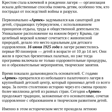
Крестом стала ключевой в рождении лагеря — организация
искала действенные способы помочь детям, особенно тем, кто
пострадал от последствий войны и разрухи.
Первоначально
«Артек»
задумывался как санаторий для
детей, страдающих туберкулезом, с использованием
принципов отдыха, труда и общественной деятельности.
Уникальное расположение на южном берегу Крыма, где
целебный морской климат сочетается с живописной
природой, делало это место идеальным для детского
оздоровления.
16 июня 1925 года
в лагере разместились
первые 80 пионеров — детей в возрасте от 10 до 14 лет. Они
жили в простых брезентовых палатках, но уже тогда
программа включала не только оздоровительные процедуры,
но и образовательные мероприятия, творческие занятия.
Время показало дальновидность основателей. С годами
«Артек»
превратился из небольшого палаточного лагеря в
крупнейший детский центр, который принимал детей со всего
мира. За почти столетнюю историю через его смены прошло
более миллиона детей из разных стран. Сегодня
«Артек»
продолжает традиции, заложенные его основателями, сочетая
оздоровление с образованием и творческим развитием детей.
Именно в этом историческом месте проходила летнюю