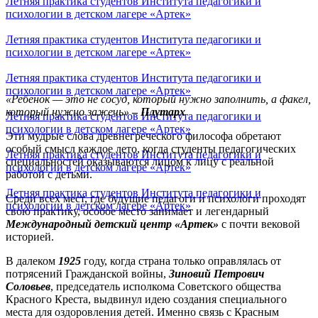
Летняя практика студентов Института педагогики и
психологии в детском лагере «Артек»
Летняя практика студентов Института педагогики и
психологии в детском лагере «Артек»
Летняя практика студентов Института педагогики и
психологии в детском лагере «Артек»
«Ребенок — это не сосуд, который нужно заполнить, а факел,
который нужно зажечь»
–
Плутарх
Летняя практика студентов Института педагогики и
психологии в детском лагере «Артек»
Эти мудрые слова древнегреческого философа обретают
особый смысл каждое лето, когда студенты педагогических
Летняя практика студентов Института педагогики и
специальностей оказываются лицом к лицу с реальной
психологии в детском лагере «Артек»
работой с детьми.
Летняя практика студентов Института педагогики и
Среди всех мест, где будущие педагоги и психологи проходят
психологии в детском лагере «Артек»
свою практику, особое место занимает и легендарный
Международный детский центр «Артек»
с почти вековой
историей.
В далеком
1925
году, когда страна только оправлялась от
потрясений Гражданской войны,
Зиновий Петрович
Соловьев
, председатель исполкома Советского общества
Красного Креста, выдвинул идею создания специального
места для оздоровления детей. Именно связь с Красным