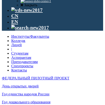
Закрыть
CN
EN
Институты/Факультеты
Колледж
Лицей
|
Студентам
Аспирантам
Преподавателям
Спецпроекты
Контакты
ФЕДЕРАЛЬНЫЙ ПИЛОТНЫЙ ПРОЕКТ
День открытых дверей
Год единства народов России
Год дошкольного образования