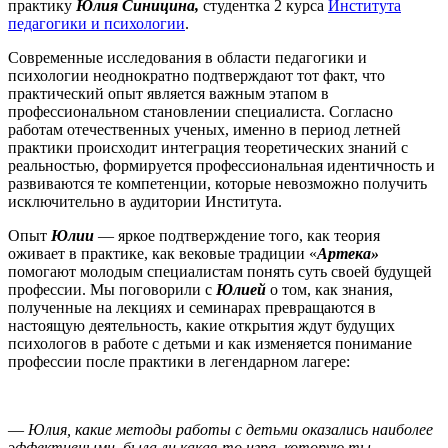
практику
Юлия Синицина,
студентка 2 курса
Института
педагогики и психологии
.
Современные исследования в области педагогики и
психологии неоднократно подтверждают тот факт, что
практический опыт является важным этапом в
профессиональном становлении специалиста. Согласно
работам отечественных ученых, именно в период летней
практики происходит интеграция теоретических знаний с
реальностью, формируется профессиональная идентичность и
развиваются те компетенции, которые невозможно получить
исключительно в аудитории Института.
Опыт
Юлии
— яркое подтверждение того, как теория
оживает в практике, как вековые традиции «
Артека»
помогают молодым специалистам понять суть своей будущей
профессии. Мы поговорили с
Юлией
о том, как знания,
полученные на лекциях и семинарах превращаются в
настоящую деятельность, какие открытия ждут будущих
психологов в работе с детьми и как изменяется понимание
профессии после практики в легендарном лагере:
—
Юлия, какие методы работы с детьми оказались наиболее
эффективными, была ли какая-то игра, которую ты