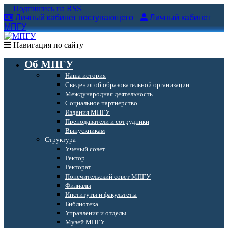
Подпишись на RSS
Личный кабинет поступающего
Личный кабинет
МПГУ
Навигация по сайту
Об МПГУ
Наша история
Сведения об образовательной организации
Международная деятельность
Социальное партнерство
Издания МПГУ
Преподаватели и сотрудники
Выпускникам
Структура
Ученый совет
Ректор
Ректорат
Попечительский совет МПГУ
Филиалы
Институты и факультеты
Библиотека
Управления и отделы
Музей МПГУ