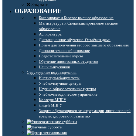
Закрыть
ОБРАЗОВАНИЕ
Бакалавриат и Базовое высшее образование
Магистратура и Специализированное высшее
образование
Аспирантура
Дистанционное обучение. Остаёмся дома
Прием для получения второго высшего образования
Дополнительное образование
Подготовительные курсы
Обучение иностранных студентов
Наши выпускники
Структурные подразделения
Институты/Факультеты
Учебно-научные центры
Научно-образовательные центры
Учебно-методическое управление
Колледж МПГУ
Лицей МПГУ
Защита обучающихся от информации, причиняющей
вред их здоровью и развитию