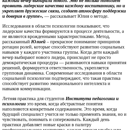
каждый вечер выбирали нового. Это не только помогает
проявить лидерские качества каждому воспитаннику, но и
укрепляет дружеские связи, создает атмосферу поддержки
и доверия в группе»,
— рассказывает Юлия о методе.
Исследования в области психологии показывают, что
лидерские качества формируются в процессе деятельности, а
не являются врожденными характеристиками. Метод,
рассказанный
Юлией
– прекрасное понимание принципов
ротации ролей, которые способствуют развитию социальных
навыков у каждого участника группы. Когда дети каждый
вечер выбирают нового лидера, происходит не просто
демократическая процедура — развиваются навыки принятия
решений, формируется ответственность, укрепляется
групповая динамика. Современные исследования в области
социальной психологии подтверждают, что такая практика
способствует развитию эмоционального интеллекта и
навыков коммуникации.
Летняя практика для студентов
Института педагогики и
психологии
это время, когда абстрактные понятия
наполняются конкретным содержанием. Это время, когда
будущий специалист учится не только применять знания, но и
чувствовать, понимать и сопереживать. Каждый день
практики добавляет новые краски в палитру
профессионального мастерства, каждая детская улыбка или