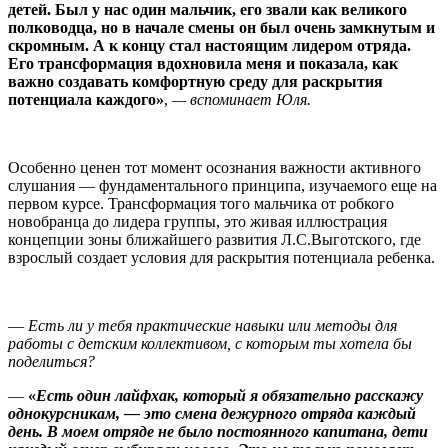
детей. Был у нас один мальчик, его звали как великого
полководца, но в начале смены он был очень замкнутым и
скромным. А к концу стал настоящим лидером отряда.
Его трансформация вдохновила меня и показала, как
важно создавать комфортную среду для раскрытия
потенциала каждого»
,
— вспоминает Юля.
Особенно ценен тот момент осознания важности активного
слушания — фундаментального принципа, изучаемого еще на
первом курсе. Трансформация того мальчика от робкого
новобранца до лидера группы, это живая иллюстрация
концепции зоны ближайшего развития Л.С.Выготского, где
взрослый создает условия для раскрытия потенциала ребенка.
—
Есть ли у тебя практические навыки или методы для
работы с детским коллективом, с которым ты хотела бы
поделиться?
—
«
Есть один лайфхак, который я обязательно расскажу
однокурсникам, — это смена дежурного отряда каждый
день. В моем отряде не было постоянного капитана, дети