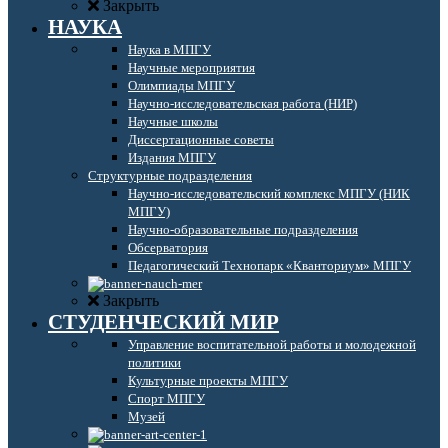
Закрыть
НАУКА
Наука в МПГУ
Научные мероприятия
Олимпиады МПГУ
Научно-исследовательская работа (НИР)
Научные школы
Диссертационные советы
Издания МПГУ
Структурные подразделения
Научно-исследовательский комплекс МПГУ (НИК
МПГУ)
Научно-образовательные подразделения
Обсерватория
Педагогический Технопарк «Кванториум» МПГУ
Закрыть
СТУДЕНЧЕСКИЙ МИР
Управление воспитательной работы и молодежной
политики
Культурные проекты МПГУ
Спорт МПГУ
Музей