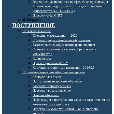
Объединенная первичная профсоюзная организация
Московского педагогического государственного
университета (ОППО МПГУ)
Пресс-служба МПГУ
Закрыть
ПОСТУПЛЕНИЕ
Приемная комиссия
Сведения о зачислении — 2026
Среднее профессиональное образование
Базовое высшее образование и специалитет
Специализированное высшее образование и
магистратура
Аспирантура
Прием в филиалы МПГУ
Контакты отборочных комиссий – 2026/27
Нормативно-правовое обеспечение приема
Конкурсные списки
Поступление на целевое обучение
Заселение первокурсников
Перевод и восстановление
Платное обучение
Информация о поступлении для лиц с ограниченными
возможностями здоровья
Иностранным абитуриентам / For international
applicants