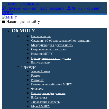
Подпишись на RSS
Личный кабинет поступающего
Личный кабинет
МПГУ
Навигация по сайту
Об МПГУ
Наша история
Сведения об образовательной организации
Международная деятельность
Социальное партнерство
Издания МПГУ
Преподаватели и сотрудники
Выпускникам
Структура
Ученый совет
Ректор
Ректорат
Попечительский совет МПГУ
Филиалы
Институты и факультеты
Библиотека
Управления и отделы
Музей МПГУ