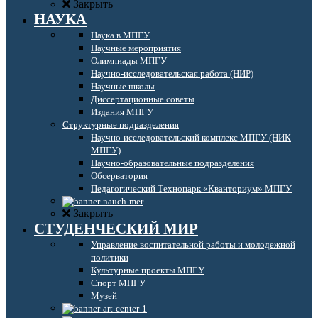
Закрыть
НАУКА
Наука в МПГУ
Научные мероприятия
Олимпиады МПГУ
Научно-исследовательская работа (НИР)
Научные школы
Диссертационные советы
Издания МПГУ
Структурные подразделения
Научно-исследовательский комплекс МПГУ (НИК
МПГУ)
Научно-образовательные подразделения
Обсерватория
Педагогический Технопарк «Кванториум» МПГУ
Закрыть
СТУДЕНЧЕСКИЙ МИР
Управление воспитательной работы и молодежной
политики
Культурные проекты МПГУ
Спорт МПГУ
Музей