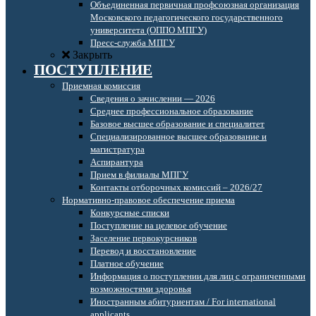
Объединенная первичная профсоюзная организация
Московского педагогического государственного
университета (ОППО МПГУ)
Пресс-служба МПГУ
Закрыть
ПОСТУПЛЕНИЕ
Приемная комиссия
Сведения о зачислении — 2026
Среднее профессиональное образование
Базовое высшее образование и специалитет
Специализированное высшее образование и
магистратура
Аспирантура
Прием в филиалы МПГУ
Контакты отборочных комиссий – 2026/27
Нормативно-правовое обеспечение приема
Конкурсные списки
Поступление на целевое обучение
Заселение первокурсников
Перевод и восстановление
Платное обучение
Информация о поступлении для лиц с ограниченными
возможностями здоровья
Иностранным абитуриентам / For international
applicants