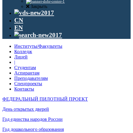
Закрыть
CN
EN
Институты/Факультеты
Колледж
Лицей
|
Студентам
Аспирантам
Преподавателям
Спецпроекты
Контакты
ФЕДЕРАЛЬНЫЙ ПИЛОТНЫЙ ПРОЕКТ
День открытых дверей
Год единства народов России
Год дошкольного образования