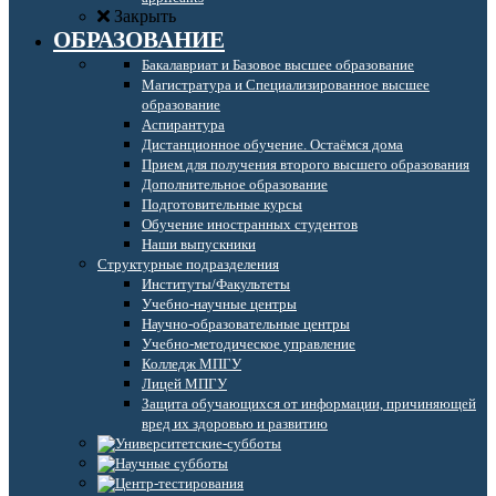
Закрыть
ОБРАЗОВАНИЕ
Бакалавриат и Базовое высшее образование
Магистратура и Специализированное высшее
образование
Аспирантура
Дистанционное обучение. Остаёмся дома
Прием для получения второго высшего образования
Дополнительное образование
Подготовительные курсы
Обучение иностранных студентов
Наши выпускники
Структурные подразделения
Институты/Факультеты
Учебно-научные центры
Научно-образовательные центры
Учебно-методическое управление
Колледж МПГУ
Лицей МПГУ
Защита обучающихся от информации, причиняющей
вред их здоровью и развитию