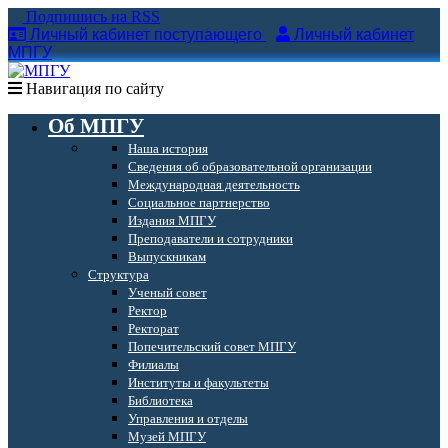
Подпишись на RSS
Личный кабинет поступающего
Личный кабинет
МПГУ
Навигация по сайту
Об МПГУ
Наша история
Сведения об образовательной организации
Международная деятельность
Социальное партнерство
Издания МПГУ
Преподаватели и сотрудники
Выпускникам
Структура
Ученый совет
Ректор
Ректорат
Попечительский совет МПГУ
Филиалы
Институты и факультеты
Библиотека
Управления и отделы
Музей МПГУ