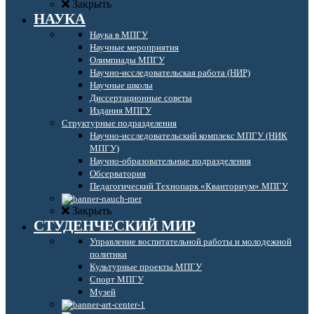
Закрыть
НАУКА
Наука в МПГУ
Научные мероприятия
Олимпиады МПГУ
Научно-исследовательская работа (НИР)
Научные школы
Диссертационные советы
Издания МПГУ
Структурные подразделения
Научно-исследовательский комплекс МПГУ (НИК
МПГУ)
Научно-образовательные подразделения
Обсерватория
Педагогический Технопарк «Кванториум» МПГУ
Закрыть
СТУДЕНЧЕСКИЙ МИР
Управление воспитательной работы и молодежной
политики
Культурные проекты МПГУ
Спорт МПГУ
Музей