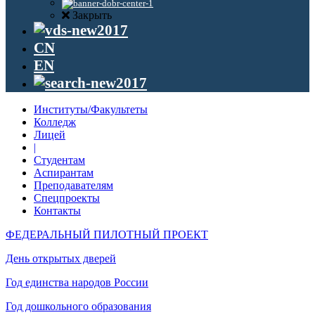
Закрыть
CN
EN
Институты/Факультеты
Колледж
Лицей
|
Студентам
Аспирантам
Преподавателям
Спецпроекты
Контакты
ФЕДЕРАЛЬНЫЙ ПИЛОТНЫЙ ПРОЕКТ
День открытых дверей
Год единства народов России
Год дошкольного образования