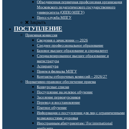
Объединенная первичная профсоюзная организация
Московского педагогического государственного
университета (ОППО МПГУ)
Пресс-служба МПГУ
Закрыть
ПОСТУПЛЕНИЕ
Приемная комиссия
Сведения о зачислении — 2026
Среднее профессиональное образование
Базовое высшее образование и специалитет
Специализированное высшее образование и
магистратура
Аспирантура
Прием в филиалы МПГУ
Контакты отборочных комиссий – 2026/27
Нормативно-правовое обеспечение приема
Конкурсные списки
Поступление на целевое обучение
Заселение первокурсников
Перевод и восстановление
Платное обучение
Информация о поступлении для лиц с ограниченными
возможностями здоровья
Иностранным абитуриентам / For international
applicants