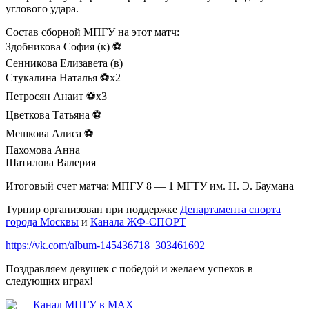
углового удара.
Состав сборной МПГУ на этот матч:
Здобникова София (к) ⚽
Сенникова Елизавета (в)
Стукалина Наталья ⚽х2
Петросян Анаит ⚽х3
Цветкова Татьяна ⚽
Мешкова Алиса ⚽
Пахомова Анна
Шатилова Валерия
Итоговый счет матча: МПГУ 8 — 1 МГТУ им. Н. Э. Баумана
Турнир организован при поддержке
Департамента спорта
города Москвы
и
Канала ЖФ-СПОРТ
https://vk.com/album-145436718_303461692
Поздравляем девушек с победой и желаем успехов в
следующих играх!
Канал МПГУ в MAX