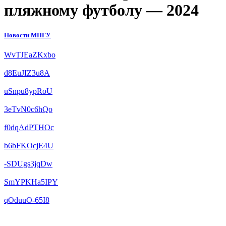
пляжному футболу — 2024
Новости МПГУ
WvTJEaZKxbo
d8EuJIZ3u8A
uSnpu8ypRoU
3eTvN0c6hQo
f0dqAdPTHOc
b6bFKOcjE4U
-SDUgs3jqDw
SmYPKHa5IPY
qOduuO-65I8