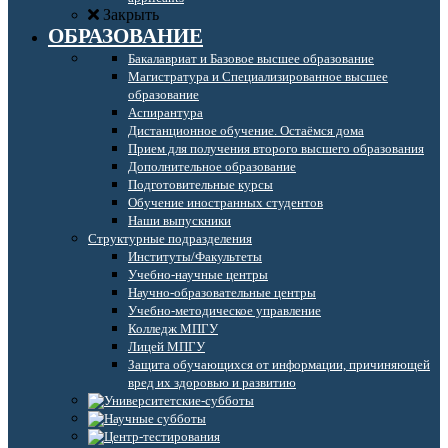
Закрыть
ОБРАЗОВАНИЕ
Бакалавриат и Базовое высшее образование
Магистратура и Специализированное высшее
образование
Аспирантура
Дистанционное обучение. Остаёмся дома
Прием для получения второго высшего образования
Дополнительное образование
Подготовительные курсы
Обучение иностранных студентов
Наши выпускники
Структурные подразделения
Институты/Факультеты
Учебно-научные центры
Научно-образовательные центры
Учебно-методическое управление
Колледж МПГУ
Лицей МПГУ
Защита обучающихся от информации, причиняющей
вред их здоровью и развитию