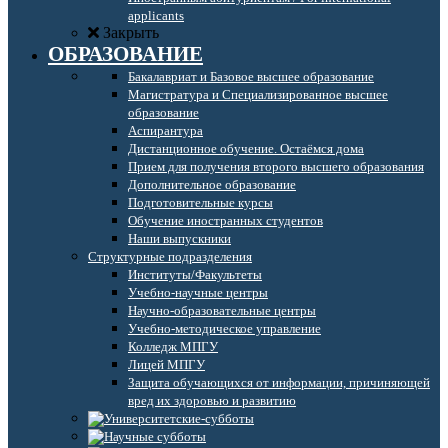
applicants
Закрыть
ОБРАЗОВАНИЕ
Бакалавриат и Базовое высшее образование
Магистратура и Специализированное высшее
образование
Аспирантура
Дистанционное обучение. Остаёмся дома
Прием для получения второго высшего образования
Дополнительное образование
Подготовительные курсы
Обучение иностранных студентов
Наши выпускники
Структурные подразделения
Институты/Факультеты
Учебно-научные центры
Научно-образовательные центры
Учебно-методическое управление
Колледж МПГУ
Лицей МПГУ
Защита обучающихся от информации, причиняющей
вред их здоровью и развитию