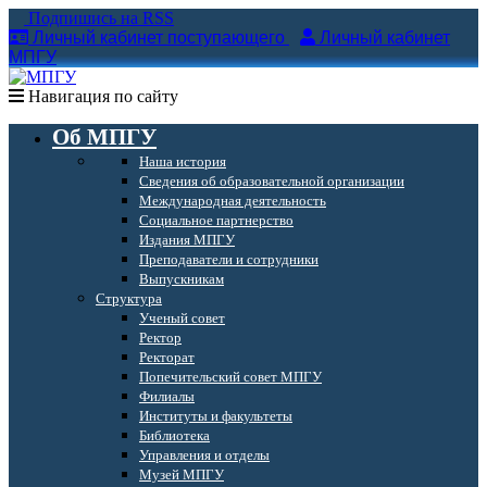
Подпишись на RSS
Личный кабинет поступающего
Личный кабинет
МПГУ
Навигация по сайту
Об МПГУ
Наша история
Сведения об образовательной организации
Международная деятельность
Социальное партнерство
Издания МПГУ
Преподаватели и сотрудники
Выпускникам
Структура
Ученый совет
Ректор
Ректорат
Попечительский совет МПГУ
Филиалы
Институты и факультеты
Библиотека
Управления и отделы
Музей МПГУ