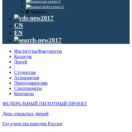
Закрыть
CN
EN
Институты/Факультеты
Колледж
Лицей
|
Студентам
Аспирантам
Преподавателям
Спецпроекты
Контакты
ФЕДЕРАЛЬНЫЙ ПИЛОТНЫЙ ПРОЕКТ
День открытых дверей
Год единства народов России