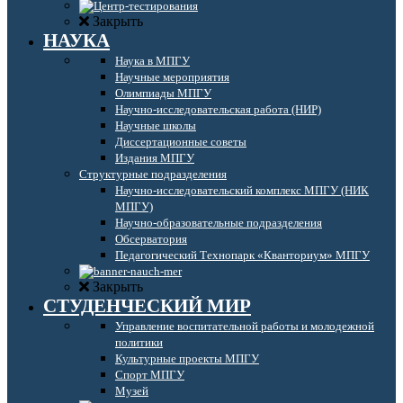
Закрыть
НАУКА
Наука в МПГУ
Научные мероприятия
Олимпиады МПГУ
Научно-исследовательская работа (НИР)
Научные школы
Диссертационные советы
Издания МПГУ
Структурные подразделения
Научно-исследовательский комплекс МПГУ (НИК
МПГУ)
Научно-образовательные подразделения
Обсерватория
Педагогический Технопарк «Кванториум» МПГУ
Закрыть
СТУДЕНЧЕСКИЙ МИР
Управление воспитательной работы и молодежной
политики
Культурные проекты МПГУ
Спорт МПГУ
Музей