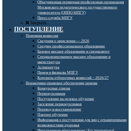
Объединенная первичная профсоюзная организация
Московского педагогического государственного
университета (ОППО МПГУ)
Пресс-служба МПГУ
Закрыть
ПОСТУПЛЕНИЕ
Приемная комиссия
Сведения о зачислении — 2026
Среднее профессиональное образование
Базовое высшее образование и специалитет
Специализированное высшее образование и
магистратура
Аспирантура
Прием в филиалы МПГУ
Контакты отборочных комиссий – 2026/27
Нормативно-правовое обеспечение приема
Конкурсные списки
Первокурсникам
Поступление на целевое обучение
Заселение первокурсников
Перевод и восстановление
Платное обучение
Информация о поступлении для лиц с ограниченными
возможностями здоровья
Иностранным абитуриентам / For international