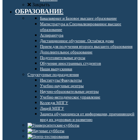
Закрыть
ОБРАЗОВАНИЕ
Бакалавриат и Базовое высшее образование
Магистратура и Специализированное высшее
образование
Аспирантура
Дистанционное обучение. Остаёмся дома
Прием для получения второго высшего образования
Дополнительное образование
Подготовительные курсы
Обучение иностранных студентов
Наши выпускники
Структурные подразделения
Институты/Факультеты
Учебно-научные центры
Научно-образовательные центры
Учебно-методическое управление
Колледж МПГУ
Лицей МПГУ
Защита обучающихся от информации, причиняющей
вред их здоровью и развитию