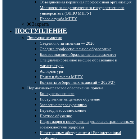
Объединенная первичная профсоюзная организация
Московского педагогического государственного
университета (ОППО МПГУ)
Пресс-служба МПГУ
Закрыть
ПОСТУПЛЕНИЕ
Приемная комиссия
Сведения о зачислении — 2026
Среднее профессиональное образование
Базовое высшее образование и специалитет
Специализированное высшее образование и
магистратура
Аспирантура
Прием в филиалы МПГУ
Контакты отборочных комиссий – 2026/27
Нормативно-правовое обеспечение приема
Конкурсные списки
Поступление на целевое обучение
Заселение первокурсников
Перевод и восстановление
Платное обучение
Информация о поступлении для лиц с ограниченными
возможностями здоровья
Иностранным абитуриентам / For international
applicants