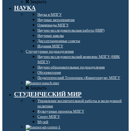
Закрыть
НАУКА
Наука в МПГУ
Научные мероприятия
Олимпиады МПГУ
Научно-исследовательская работа (НИР)
Научные школы
Диссертационные советы
Издания МПГУ
Структурные подразделения
Научно-исследовательский комплекс МПГУ (НИК
МПГУ)
Научно-образовательные подразделения
Обсерватория
Педагогический Технопарк «Кванториум» МПГУ
Закрыть
СТУДЕНЧЕСКИЙ МИР
Управление воспитательной работы и молодежной
политики
Культурные проекты МПГУ
Спорт МПГУ
Музей