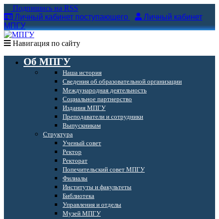
Подпишись на RSS
Личный кабинет поступающего
Личный кабинет
МПГУ
Навигация по сайту
Об МПГУ
Наша история
Сведения об образовательной организации
Международная деятельность
Социальное партнерство
Издания МПГУ
Преподаватели и сотрудники
Выпускникам
Структура
Ученый совет
Ректор
Ректорат
Попечительский совет МПГУ
Филиалы
Институты и факультеты
Библиотека
Управления и отделы
Музей МПГУ