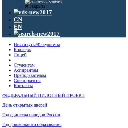
Закрыть
CN
EN
Институты/Факультеты
Колледж
Лицей
|
Студентам
Аспирантам
Преподавателям
Спецпроекты
Контакты
ФЕДЕРАЛЬНЫЙ ПИЛОТНЫЙ ПРОЕКТ
День открытых дверей
Год единства народов России
Год дошкольного образования