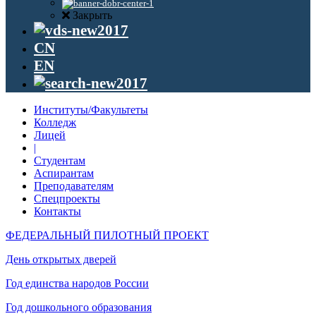
Закрыть
CN
EN
Институты/Факультеты
Колледж
Лицей
|
Студентам
Аспирантам
Преподавателям
Спецпроекты
Контакты
ФЕДЕРАЛЬНЫЙ ПИЛОТНЫЙ ПРОЕКТ
День открытых дверей
Год единства народов России
Год дошкольного образования