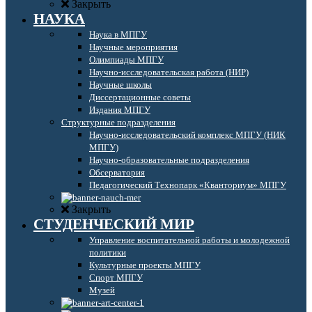
Закрыть
НАУКА
Наука в МПГУ
Научные мероприятия
Олимпиады МПГУ
Научно-исследовательская работа (НИР)
Научные школы
Диссертационные советы
Издания МПГУ
Структурные подразделения
Научно-исследовательский комплекс МПГУ (НИК
МПГУ)
Научно-образовательные подразделения
Обсерватория
Педагогический Технопарк «Кванториум» МПГУ
Закрыть
СТУДЕНЧЕСКИЙ МИР
Управление воспитательной работы и молодежной
политики
Культурные проекты МПГУ
Спорт МПГУ
Музей