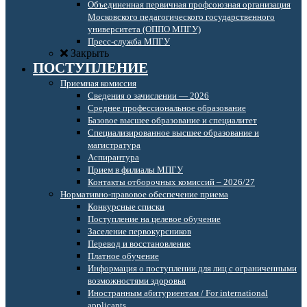
Объединенная первичная профсоюзная организация
Московского педагогического государственного
университета (ОППО МПГУ)
Пресс-служба МПГУ
Закрыть
ПОСТУПЛЕНИЕ
Приемная комиссия
Сведения о зачислении — 2026
Среднее профессиональное образование
Базовое высшее образование и специалитет
Специализированное высшее образование и
магистратура
Аспирантура
Прием в филиалы МПГУ
Контакты отборочных комиссий – 2026/27
Нормативно-правовое обеспечение приема
Конкурсные списки
Поступление на целевое обучение
Заселение первокурсников
Перевод и восстановление
Платное обучение
Информация о поступлении для лиц с ограниченными
возможностями здоровья
Иностранным абитуриентам / For international
applicants