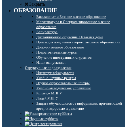
Закрыть
ОБРАЗОВАНИЕ
Бакалавриат и Базовое высшее образование
Магистратура и Специализированное высшее
образование
Аспирантура
Дистанционное обучение. Остаёмся дома
Прием для получения второго высшего образования
Дополнительное образование
Подготовительные курсы
Обучение иностранных студентов
Наши выпускники
Структурные подразделения
Институты/Факультеты
Учебно-научные центры
Научно-образовательные центры
Учебно-методическое управление
Колледж МПГУ
Лицей МПГУ
Защита обучающихся от информации, причиняющей
вред их здоровью и развитию