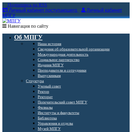
Подпишись на RSS
Личный кабинет поступающего
Личный кабинет
МПГУ
Навигация по сайту
Об МПГУ
Наша история
Сведения об образовательной организации
Международная деятельность
Социальное партнерство
Издания МПГУ
Преподаватели и сотрудники
Выпускникам
Структура
Ученый совет
Ректор
Ректорат
Попечительский совет МПГУ
Филиалы
Институты и факультеты
Библиотека
Управления и отделы
Музей МПГУ