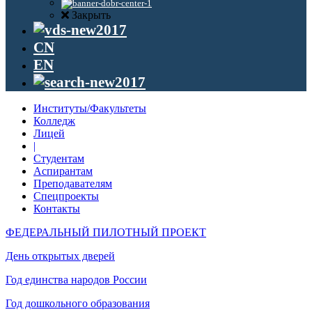
Закрыть
CN
EN
Институты/Факультеты
Колледж
Лицей
|
Студентам
Аспирантам
Преподавателям
Спецпроекты
Контакты
ФЕДЕРАЛЬНЫЙ ПИЛОТНЫЙ ПРОЕКТ
День открытых дверей
Год единства народов России
Год дошкольного образования