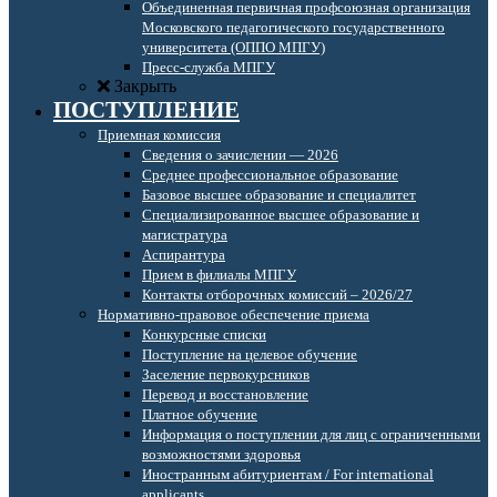
Объединенная первичная профсоюзная организация
Московского педагогического государственного
университета (ОППО МПГУ)
Пресс-служба МПГУ
Закрыть
ПОСТУПЛЕНИЕ
Приемная комиссия
Сведения о зачислении — 2026
Среднее профессиональное образование
Базовое высшее образование и специалитет
Специализированное высшее образование и
магистратура
Аспирантура
Прием в филиалы МПГУ
Контакты отборочных комиссий – 2026/27
Нормативно-правовое обеспечение приема
Конкурсные списки
Поступление на целевое обучение
Заселение первокурсников
Перевод и восстановление
Платное обучение
Информация о поступлении для лиц с ограниченными
возможностями здоровья
Иностранным абитуриентам / For international
applicants