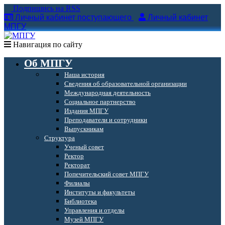
Подпишись на RSS
Личный кабинет поступающего
Личный кабинет
МПГУ
Навигация по сайту
Об МПГУ
Наша история
Сведения об образовательной организации
Международная деятельность
Социальное партнерство
Издания МПГУ
Преподаватели и сотрудники
Выпускникам
Структура
Ученый совет
Ректор
Ректорат
Попечительский совет МПГУ
Филиалы
Институты и факультеты
Библиотека
Управления и отделы
Музей МПГУ