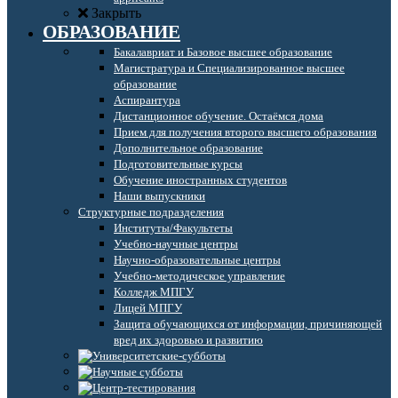
Закрыть
ОБРАЗОВАНИЕ
Бакалавриат и Базовое высшее образование
Магистратура и Специализированное высшее
образование
Аспирантура
Дистанционное обучение. Остаёмся дома
Прием для получения второго высшего образования
Дополнительное образование
Подготовительные курсы
Обучение иностранных студентов
Наши выпускники
Структурные подразделения
Институты/Факультеты
Учебно-научные центры
Научно-образовательные центры
Учебно-методическое управление
Колледж МПГУ
Лицей МПГУ
Защита обучающихся от информации, причиняющей
вред их здоровью и развитию