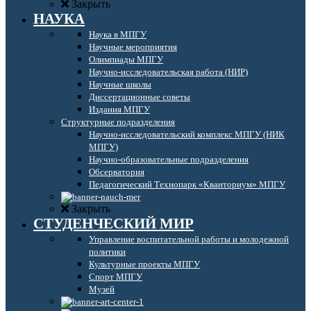
Закрыть
НАУКА
Наука в МПГУ
Научные мероприятия
Олимпиады МПГУ
Научно-исследовательская работа (НИР)
Научные школы
Диссертационные советы
Издания МПГУ
Структурные подразделения
Научно-исследовательский комплекс МПГУ (НИК
МПГУ)
Научно-образовательные подразделения
Обсерватория
Педагогический Технопарк «Кванториум» МПГУ
Закрыть
СТУДЕНЧЕСКИЙ МИР
Управление воспитательной работы и молодежной
политики
Культурные проекты МПГУ
Спорт МПГУ
Музей