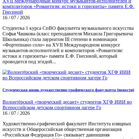
XVII Международный конкурс музыкантов-исполнителей и
композиторов «Романтизм: истоки и горизонты» памяти Е.Ф.
Гнесиной
16 / 07 / 2026
Студентка 1 курса СпВО факультета музыкального искусства
Софья Чашкова (класс преподавателя Михаила Григорьевича
Школьника) стала лауреатом III степени в номинации
«Фортепиано соло» на XVII Международном конкурсе
музыкантов-исполнителей и композиторов «Романтизм:
истоки и горизонты» памяти Е.Ф. Гнесиной, который
проводится под эгидой...
Студенческая жизнь художественно-графического факультета (новости)
Волонтёрский «творческий десант» студентов ХГФ ИИИ во
Всероссийском детском спортивном лагере Го
16 / 07 / 2026
Художественно-графический факультет Института изящных
искусств и Общероссийская общественная организация
«Российская Федерация Го» связывает давнишняя