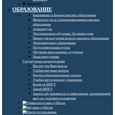
Закрыть
ОБРАЗОВАНИЕ
Бакалавриат и Базовое высшее образование
Магистратура и Специализированное высшее
образование
Аспирантура
Дистанционное обучение. Остаёмся дома
Прием для получения второго высшего образования
Дополнительное образование
Подготовительные курсы
Обучение иностранных студентов
Наши выпускники
Структурные подразделения
Институты/Факультеты
Учебно-научные центры
Научно-образовательные центры
Учебно-методическое управление
Колледж МПГУ
Лицей МПГУ
Защита обучающихся от информации, причиняющей
вред их здоровью и развитию