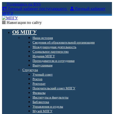
Подпишись на RSS
Личный кабинет поступающего
Личный кабинет
МПГУ
Навигация по сайту
Об МПГУ
Наша история
Сведения об образовательной организации
Международная деятельность
Социальное партнерство
Издания МПГУ
Преподаватели и сотрудники
Выпускникам
Структура
Ученый совет
Ректор
Ректорат
Попечительский совет МПГУ
Филиалы
Институты и факультеты
Библиотека
Управления и отделы
Музей МПГУ