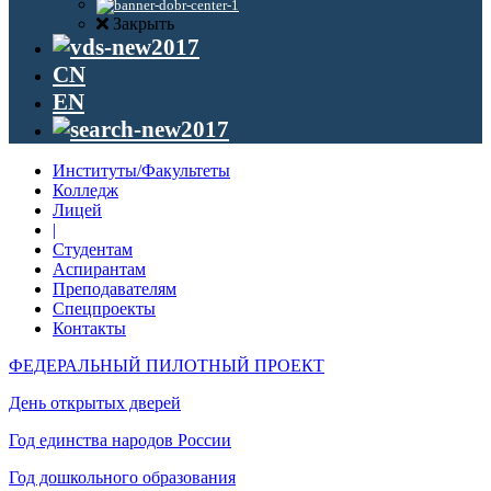
Закрыть
CN
EN
Институты/Факультеты
Колледж
Лицей
|
Студентам
Аспирантам
Преподавателям
Спецпроекты
Контакты
ФЕДЕРАЛЬНЫЙ ПИЛОТНЫЙ ПРОЕКТ
День открытых дверей
Год единства народов России
Год дошкольного образования