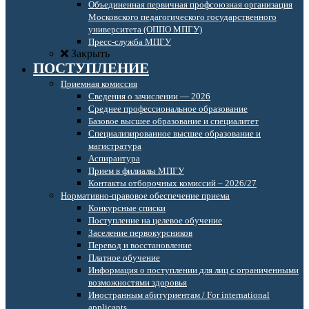
Объединенная первичная профсоюзная организация
Московского педагогического государственного
университета (ОППО МПГУ)
Пресс-служба МПГУ
Закрыть
ПОСТУПЛЕНИЕ
Приемная комиссия
Сведения о зачислении — 2026
Среднее профессиональное образование
Базовое высшее образование и специалитет
Специализированное высшее образование и
магистратура
Аспирантура
Прием в филиалы МПГУ
Контакты отборочных комиссий – 2026/27
Нормативно-правовое обеспечение приема
Конкурсные списки
Поступление на целевое обучение
Заселение первокурсников
Перевод и восстановление
Платное обучение
Информация о поступлении для лиц с ограниченными
возможностями здоровья
Иностранным абитуриентам / For international
applicants