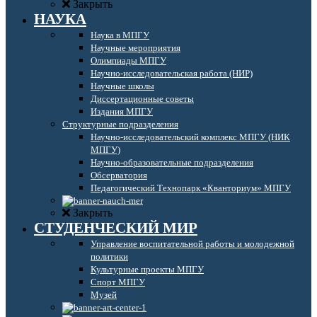
Закрыть
НАУКА
Наука в МПГУ
Научные мероприятия
Олимпиады МПГУ
Научно-исследовательская работа (НИР)
Научные школы
Диссертационные советы
Издания МПГУ
Структурные подразделения
Научно-исследовательский комплекс МПГУ (НИК
МПГУ)
Научно-образовательные подразделения
Обсерватория
Педагогический Технопарк «Кванториум» МПГУ
Закрыть
СТУДЕНЧЕСКИЙ МИР
Управление воспитательной работы и молодежной
политики
Культурные проекты МПГУ
Спорт МПГУ
Музей