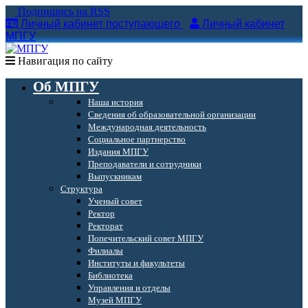
Подпишись на RSS
Личный кабинет поступающего
Личный кабинет
МПГУ
Навигация по сайту
Об МПГУ
Наша история
Сведения об образовательной организации
Международная деятельность
Социальное партнерство
Издания МПГУ
Преподаватели и сотрудники
Выпускникам
Структура
Ученый совет
Ректор
Ректорат
Попечительский совет МПГУ
Филиалы
Институты и факультеты
Библиотека
Управления и отделы
Музей МПГУ