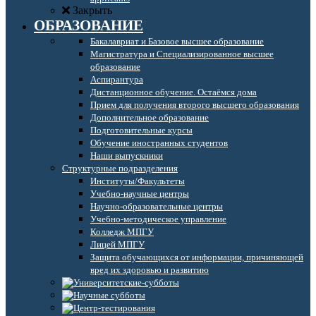
Закрыть
ОБРАЗОВАНИЕ
Бакалавриат и Базовое высшее образование
Магистратура и Специализированное высшее
образование
Аспирантура
Дистанционное обучение. Остаёмся дома
Прием для получения второго высшего образования
Дополнительное образование
Подготовительные курсы
Обучение иностранных студентов
Наши выпускники
Структурные подразделения
Институты/Факультеты
Учебно-научные центры
Научно-образовательные центры
Учебно-методическое управление
Колледж МПГУ
Лицей МПГУ
Защита обучающихся от информации, причиняющей
вред их здоровью и развитию