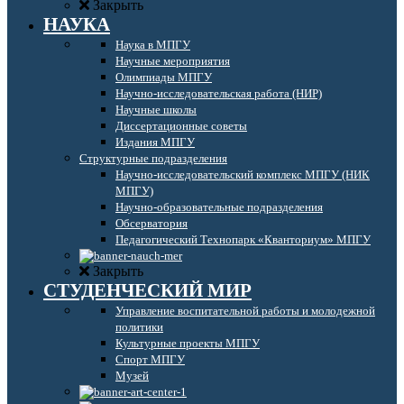
Закрыть
НАУКА
Наука в МПГУ
Научные мероприятия
Олимпиады МПГУ
Научно-исследовательская работа (НИР)
Научные школы
Диссертационные советы
Издания МПГУ
Структурные подразделения
Научно-исследовательский комплекс МПГУ (НИК
МПГУ)
Научно-образовательные подразделения
Обсерватория
Педагогический Технопарк «Кванториум» МПГУ
Закрыть
СТУДЕНЧЕСКИЙ МИР
Управление воспитательной работы и молодежной
политики
Культурные проекты МПГУ
Спорт МПГУ
Музей