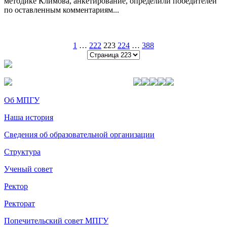
методике Климова, анкетирование, определили победителей
по оставленным комментариям...
1
…
222
223
224
…
388
Об МПГУ
Наша история
Сведения об образовательной организации
Структура
Ученый совет
Ректор
Ректорат
Попечительский совет МПГУ