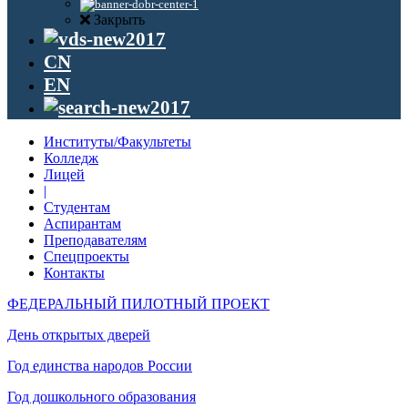
Закрыть
CN
EN
Институты/Факультеты
Колледж
Лицей
|
Студентам
Аспирантам
Преподавателям
Спецпроекты
Контакты
ФЕДЕРАЛЬНЫЙ ПИЛОТНЫЙ ПРОЕКТ
День открытых дверей
Год единства народов России
Год дошкольного образования