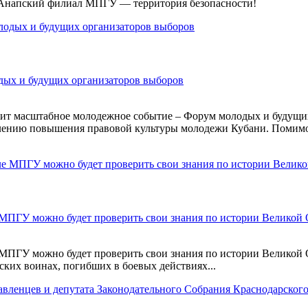
. Анапский филиал МПГУ — территория безопасности!
дых и будущих организаторов выборов
дит масштабное молодежное событие – Форум молодых и будущи
лению повышения правовой культуры молодежи Кубани. Помимо э
 МПГУ можно будет проверить свои знания по истории Великой
 МПГУ можно будет проверить свои знания по истории Великой 
тских воинах, погибших в боевых действиях...