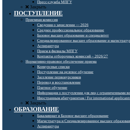
Пресс-служба МПГУ
Закрыть
ПОСТУПЛЕНИЕ
Приемная комиссия
Сведения о зачислении — 2026
Среднее профессиональное образование
Базовое высшее образование и специалитет
Специализированное высшее образование и магистрату
Аспирантура
Прием в филиалы МПГУ
Контакты отборочных комиссий – 2026/27
Нормативно-правовое обеспечение приема
Конкурсные списки
Поступление на целевое обучение
Заселение первокурсников
Перевод и восстановление
Платное обучение
Информация о поступлении для лиц с ограниченными в
Иностранным абитуриентам / For international applicant
Закрыть
ОБРАЗОВАНИЕ
Бакалавриат и Базовое высшее образование
Магистратура и Специализированное высшее образова
Аспирантура