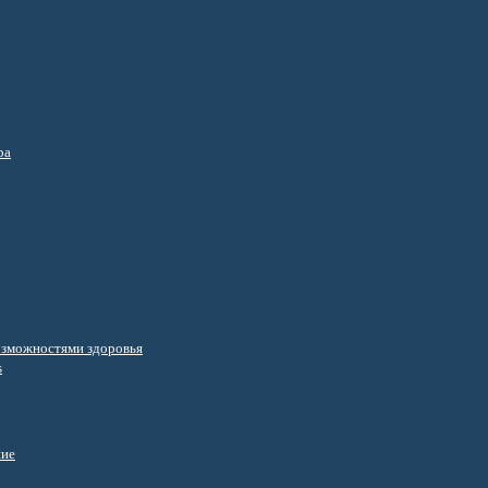
ра
озможностями здоровья
s
ние