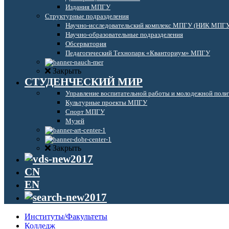
Издания МПГУ
Структурные подразделения
Научно-исследовательский комплекс МПГУ (НИК МПГ
Научно-образовательные подразделения
Обсерватория
Педагогический Технопарк «Кванториум» МПГУ
Закрыть
СТУДЕНЧЕСКИЙ МИР
Управление воспитательной работы и молодежной поли
Культурные проекты МПГУ
Спорт МПГУ
Музей
Закрыть
CN
EN
Институты/Факультеты
Колледж