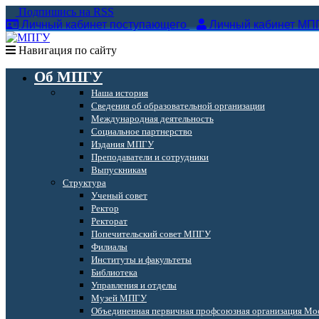
Подпишись на RSS
Личный кабинет поступающего
Личный кабинет МП
Навигация по сайту
Об МПГУ
Наша история
Сведения об образовательной организации
Международная деятельность
Социальное партнерство
Издания МПГУ
Преподаватели и сотрудники
Выпускникам
Структура
Ученый совет
Ректор
Ректорат
Попечительский совет МПГУ
Филиалы
Институты и факультеты
Библиотека
Управления и отделы
Музей МПГУ
Объединенная первичная профсоюзная организация Мос