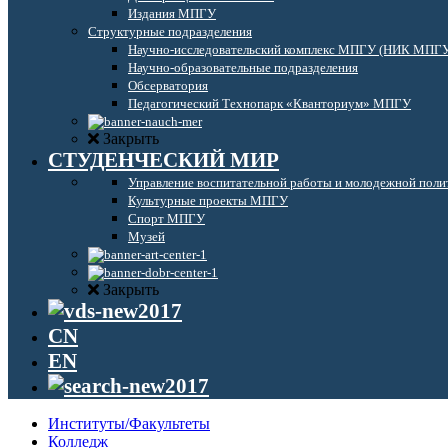
Издания МПГУ
Структурные подразделения
Научно-исследовательский комплекс МПГУ (НИК МПГ
Научно-образовательные подразделения
Обсерватория
Педагогический Технопарк «Кванториум» МПГУ
Закрыть
СТУДЕНЧЕСКИЙ МИР
Управление воспитательной работы и молодежной поли
Культурные проекты МПГУ
Спорт МПГУ
Музей
Закрыть
CN
EN
Институты/Факультеты
Колледж