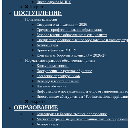
Пресс-служба МПГУ
Закрыть
ПОСТУПЛЕНИЕ
Приемная комиссия
Сведения о зачислении — 2026
Среднее профессиональное образование
Базовое высшее образование и специалитет
Специализированное высшее образование и магистрату
Аспирантура
Прием в филиалы МПГУ
Контакты отборочных комиссий – 2026/27
Нормативно-правовое обеспечение приема
Конкурсные списки
Поступление на целевое обучение
Заселение первокурсников
Перевод и восстановление
Платное обучение
Информация о поступлении для лиц с ограниченными в
Иностранным абитуриентам / For international applicant
Закрыть
ОБРАЗОВАНИЕ
Бакалавриат и Базовое высшее образование
Магистратура и Специализированное высшее образова
Аспирантура