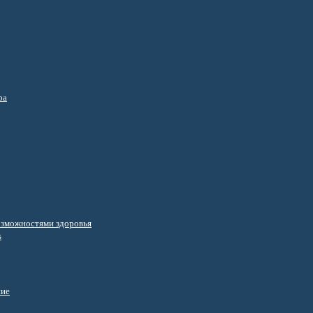
ра
озможностями здоровья
s
ние