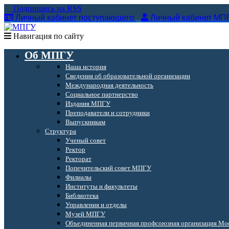
Подпишись на RSS
Личный кабинет поступающего
Личный кабинет МП
Навигация по сайту
Об МПГУ
Наша история
Сведения об образовательной организации
Международная деятельность
Социальное партнерство
Издания МПГУ
Преподаватели и сотрудники
Выпускникам
Структура
Ученый совет
Ректор
Ректорат
Попечительский совет МПГУ
Филиалы
Институты и факультеты
Библиотека
Управления и отделы
Музей МПГУ
Объединенная первичная профсоюзная организация Мос