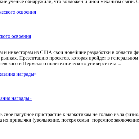
ские ученые обнаружили, что возможен и иной механизм связи. 
кого освоения
ам и инвесторам из США свои новейшие разработки в области ф
 рынках. Презентацию проектов, которая пройдет в генеральном
евского и Пермского политехнического университета....
зания награды»
 свое пагубное пристрастие к наркотикам не только из-за физио
а их привычки (увольнение, потеря семьи, тюремное заключение).