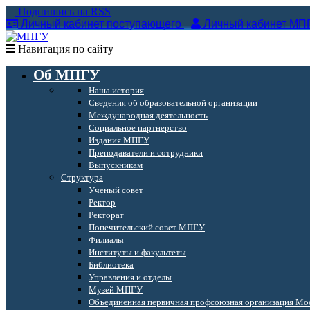
Подпишись на RSS
Личный кабинет поступающего
Личный кабинет МП
Навигация по сайту
Об МПГУ
Наша история
Сведения об образовательной организации
Международная деятельность
Социальное партнерство
Издания МПГУ
Преподаватели и сотрудники
Выпускникам
Структура
Ученый совет
Ректор
Ректорат
Попечительский совет МПГУ
Филиалы
Институты и факультеты
Библиотека
Управления и отделы
Музей МПГУ
Объединенная первичная профсоюзная организация Мос