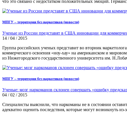
что это связано с недостатком положительных эмоций. Герман
МПГУ – территория без наркотиков (новости)
Ученые из России представят в США инновации для коммерчес
14 / 04 / 2015
Группа российских ученых представит во вторник маркетолог
коммерческого освоения «ноу-хау» на американском и мировом
из Нижегородского государственного университета им. Н.Лобач
МПГУ – территория без наркотиков (новости)
Ученые: мозг наркоманов склонен совершать «ошибку предска
04 / 02 / 2015
Специалисты выяснили, что наркоманы не в состоянии оставить
адекватно оценить последствия, которые могут возникнуть из-з