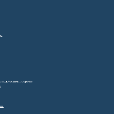
ра
озможностями здоровья
s
ние