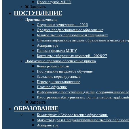
Пресс-служба МПГУ
Закрыть
ПОСТУПЛЕНИЕ
Приемная комиссия
Сведения о зачислении — 2026
Среднее профессиональное образование
Базовое высшее образование и специалитет
Специализированное высшее образование и магистрату
Аспирантура
Прием в филиалы МПГУ
Контакты отборочных комиссий – 2026/27
Нормативно-правовое обеспечение приема
Конкурсные списки
Поступление на целевое обучение
Заселение первокурсников
Перевод и восстановление
Платное обучение
Информация о поступлении для лиц с ограниченными в
Иностранным абитуриентам / For international applicant
Закрыть
ОБРАЗОВАНИЕ
Бакалавриат и Базовое высшее образование
Магистратура и Специализированное высшее образова
Аспирантура