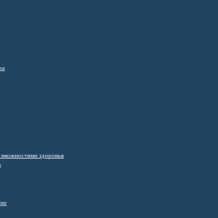
ра
озможностями здоровья
s
ние