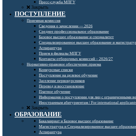
Пресс-служба МПГУ
Закрыть
ПОСТУПЛЕНИЕ
Приемная комиссия
Сведения о зачислении — 2026
Среднее профессиональное образование
Базовое высшее образование и специалитет
Специализированное высшее образование и магистрату
Аспирантура
Прием в филиалы МПГУ
Контакты отборочных комиссий – 2026/27
Нормативно-правовое обеспечение приема
Конкурсные списки
Поступление на целевое обучение
Заселение первокурсников
Перевод и восстановление
Платное обучение
Информация о поступлении для лиц с ограниченными в
Иностранным абитуриентам / For international applicant
Закрыть
ОБРАЗОВАНИЕ
Бакалавриат и Базовое высшее образование
Магистратура и Специализированное высшее образова
Аспирантура