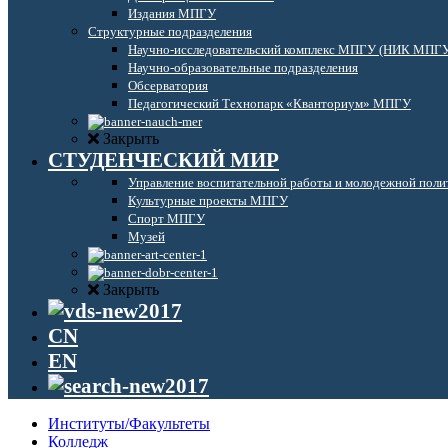
Издания МПГУ
Структурные подразделения
Научно-исследовательский комплекс МПГУ (НИК МПГ
Научно-образовательные подразделения
Обсерватория
Педагогический Технопарк «Кванториум» МПГУ
Закрыть
СТУДЕНЧЕСКИЙ МИР
Управление воспитательной работы и молодежной поли
Культурные проекты МПГУ
Спорт МПГУ
Музей
Закрыть
CN
EN
Институты/Факультеты
Колледж