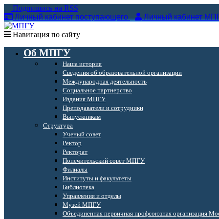
Подпишись на RSS
Личный кабинет поступающего
Личный кабинет МП
Навигация по сайту
Об МПГУ
Наша история
Сведения об образовательной организации
Международная деятельность
Социальное партнерство
Издания МПГУ
Преподаватели и сотрудники
Выпускникам
Структура
Ученый совет
Ректор
Ректорат
Попечительский совет МПГУ
Филиалы
Институты и факультеты
Библиотека
Управления и отделы
Музей МПГУ
Объединенная первичная профсоюзная организация Мос