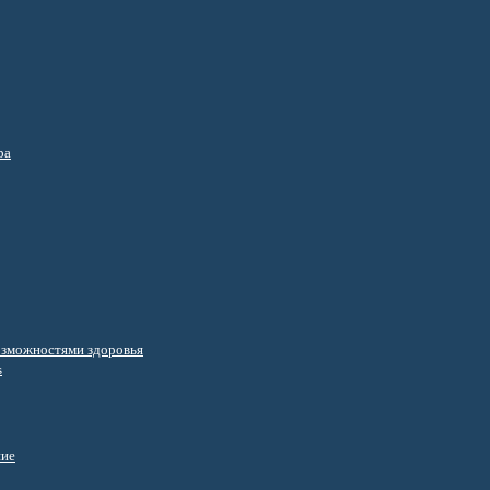
ра
озможностями здоровья
s
ние