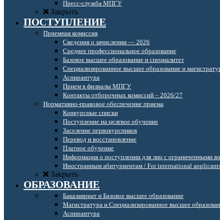
Пресс-служба МПГУ
Закрыть
ПОСТУПЛЕНИЕ
Приемная комиссия
Сведения о зачислении — 2026
Среднее профессиональное образование
Базовое высшее образование и специалитет
Специализированное высшее образование и магистрату
Аспирантура
Прием в филиалы МПГУ
Контакты отборочных комиссий – 2026/27
Нормативно-правовое обеспечение приема
Конкурсные списки
Поступление на целевое обучение
Заселение первокурсников
Перевод и восстановление
Платное обучение
Информация о поступлении для лиц с ограниченными в
Иностранным абитуриентам / For international applicant
Закрыть
ОБРАЗОВАНИЕ
Бакалавриат и Базовое высшее образование
Магистратура и Специализированное высшее образова
Аспирантура