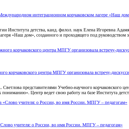
 Международном интеграционном корчаковском лагере «Наш дом
гии Института детства, канд. филол. наук Елена Игоревна Адам
геря «Наш дом», созданного и проходящего под руководством з
ого корчаковского центра МПГУ организовала встречу-дискусси
А. Светлова представителями Учебно-научного корчаковского ц
к пониманию». Центр ведет свою работу на базе Института детств
«Слово учителя: о России, во имя России. МПГУ – педагогам»