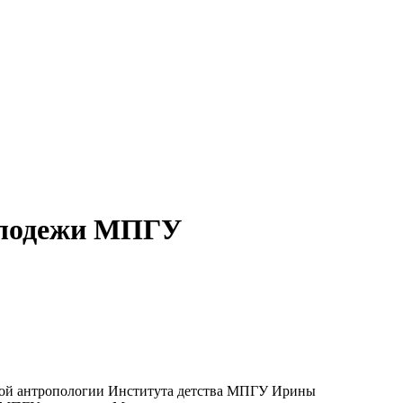
молодежи МПГУ
ской антропологии Института детства МПГУ Ирины