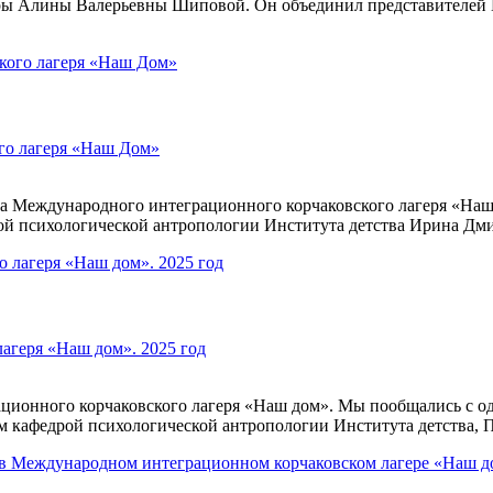
дры Алины Валерьевны Шиповой. Он объединил представителе
го лагеря «Наш Дом»
на Международного интеграционного корчаковского лагеря «На
ой психологической антропологии Института детства Ирина Дми
агеря «Наш дом». 2025 год
ационного корчаковского лагеря «Наш дом». Мы пообщались с од
 кафедрой психологической антропологии Института детства, 