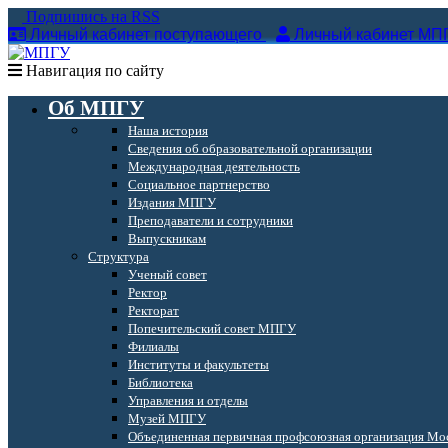
Подпишись на RSS
Личный кабинет поступающего
Личный кабинет МП
Навигация по сайту
Об МПГУ
Наша история
Сведения об образовательной организации
Международная деятельность
Социальное партнерство
Издания МПГУ
Преподаватели и сотрудники
Выпускникам
Структура
Ученый совет
Ректор
Ректорат
Попечительский совет МПГУ
Филиалы
Институты и факультеты
Библиотека
Управления и отделы
Музей МПГУ
Объединенная первичная профсоюзная организация Мос