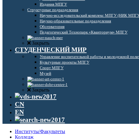
Издания МПГУ
Структурные подразделения
Научно-исследовательский комплекс МПГУ (НИК МПГ
Научно-образовательные подразделения
Обсерватория
Педагогический Технопарк «Кванториум» МПГУ
Закрыть
СТУДЕНЧЕСКИЙ МИР
Управление воспитательной работы и молодежной поли
Культурные проекты МПГУ
Спорт МПГУ
Музей
Закрыть
CN
EN
Институты/Факультеты
Колледж