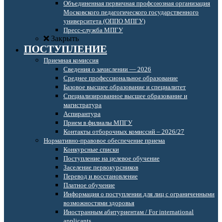
Объединенная первичная профсоюзная организация
Московского педагогического государственного
университета (ОППО МПГУ)
Пресс-служба МПГУ
Закрыть
ПОСТУПЛЕНИЕ
Приемная комиссия
Сведения о зачислении — 2026
Среднее профессиональное образование
Базовое высшее образование и специалитет
Специализированное высшее образование и
магистратура
Аспирантура
Прием в филиалы МПГУ
Контакты отборочных комиссий – 2026/27
Нормативно-правовое обеспечение приема
Конкурсные списки
Поступление на целевое обучение
Заселение первокурсников
Перевод и восстановление
Платное обучение
Информация о поступлении для лиц с ограниченными
возможностями здоровья
Иностранным абитуриентам / For international
applicants