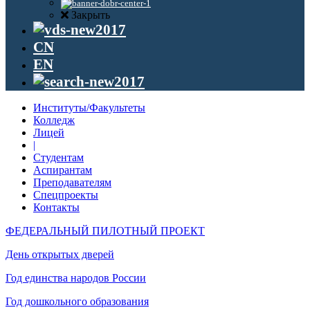
Закрыть
CN
EN
Институты/Факультеты
Колледж
Лицей
|
Студентам
Аспирантам
Преподавателям
Спецпроекты
Контакты
ФЕДЕРАЛЬНЫЙ ПИЛОТНЫЙ ПРОЕКТ
День открытых дверей
Год единства народов России
Год дошкольного образования