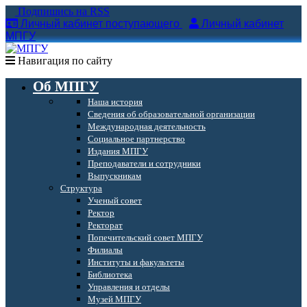
Подпишись на RSS
Личный кабинет поступающего
Личный кабинет
МПГУ
Навигация по сайту
Об МПГУ
Наша история
Сведения об образовательной организации
Международная деятельность
Социальное партнерство
Издания МПГУ
Преподаватели и сотрудники
Выпускникам
Структура
Ученый совет
Ректор
Ректорат
Попечительский совет МПГУ
Филиалы
Институты и факультеты
Библиотека
Управления и отделы
Музей МПГУ