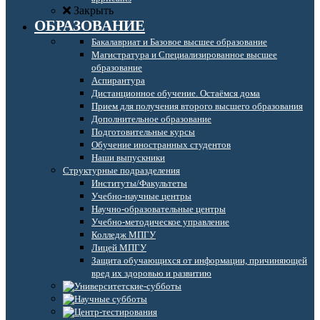
Закрыть
ОБРАЗОВАНИЕ
Бакалавриат и Базовое высшее образование
Магистратура и Специализированное высшее
образование
Аспирантура
Дистанционное обучение. Остаёмся дома
Прием для получения второго высшего образования
Дополнительное образование
Подготовительные курсы
Обучение иностранных студентов
Наши выпускники
Структурные подразделения
Институты/Факультеты
Учебно-научные центры
Научно-образовательные центры
Учебно-методическое управление
Колледж МПГУ
Лицей МПГУ
Защита обучающихся от информации, причиняющей
вред их здоровью и развитию