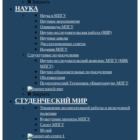
Закрыть
НАУКА
Наука в МПГУ
Научные мероприятия
Олимпиады МПГУ
Научно-исследовательская работа (НИР)
Научные школы
Диссертационные советы
Издания МПГУ
Структурные подразделения
Научно-исследовательский комплекс МПГУ (НИК
МПГУ)
Научно-образовательные подразделения
Обсерватория
Педагогический Технопарк «Кванториум» МПГУ
Закрыть
СТУДЕНЧЕСКИЙ МИР
Управление воспитательной работы и молодежной
политики
Культурные проекты МПГУ
Спорт МПГУ
Музей