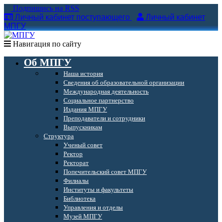
Подпишись на RSS
Личный кабинет поступающего
Личный кабинет
МПГУ
Навигация по сайту
Об МПГУ
Наша история
Сведения об образовательной организации
Международная деятельность
Социальное партнерство
Издания МПГУ
Преподаватели и сотрудники
Выпускникам
Структура
Ученый совет
Ректор
Ректорат
Попечительский совет МПГУ
Филиалы
Институты и факультеты
Библиотека
Управления и отделы
Музей МПГУ