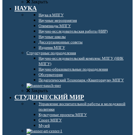
Закрыть
НАУКА
Наука в МПГУ
Научные мероприятия
Олимпиады МПГУ
Научно-исследовательская работа (НИР)
Научные школы
Диссертационные советы
Издания МПГУ
Структурные подразделения
Научно-исследовательский комплекс МПГУ (НИК
МПГУ)
Научно-образовательные подразделения
Обсерватория
Педагогический Технопарк «Кванториум» МПГУ
Закрыть
СТУДЕНЧЕСКИЙ МИР
Управление воспитательной работы и молодежной
политики
Культурные проекты МПГУ
Спорт МПГУ
Музей