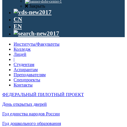
Закрыть
CN
EN
Институты/Факультеты
Колледж
Лицей
|
Студентам
Аспирантам
Преподавателям
Спецпроекты
Контакты
ФЕДЕРАЛЬНЫЙ ПИЛОТНЫЙ ПРОЕКТ
День открытых дверей
Год единства народов России
Год дошкольного образования