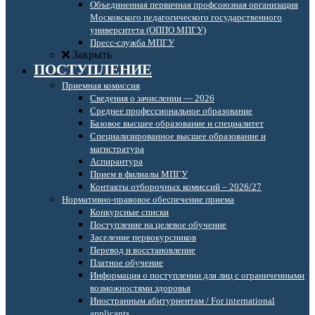
Объединенная первичная профсоюзная организация
Московского педагогического государственного
университета (ОППО МПГУ)
Пресс-служба МПГУ
Закрыть
ПОСТУПЛЕНИЕ
Приемная комиссия
Сведения о зачислении — 2026
Среднее профессиональное образование
Базовое высшее образование и специалитет
Специализированное высшее образование и
магистратура
Аспирантура
Прием в филиалы МПГУ
Контакты отборочных комиссий – 2026/27
Нормативно-правовое обеспечение приема
Конкурсные списки
Поступление на целевое обучение
Заселение первокурсников
Перевод и восстановление
Платное обучение
Информация о поступлении для лиц с ограниченными
возможностями здоровья
Иностранным абитуриентам / For international
applicants