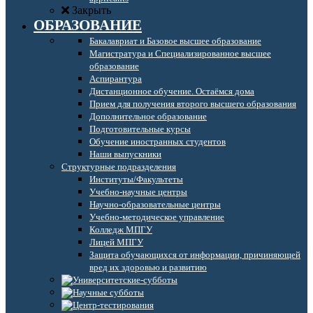
Закрыть
ОБРАЗОВАНИЕ
Бакалавриат и Базовое высшее образование
Магистратура и Специализированное высшее
образование
Аспирантура
Дистанционное обучение. Остаёмся дома
Прием для получения второго высшего образования
Дополнительное образование
Подготовительные курсы
Обучение иностранных студентов
Наши выпускники
Структурные подразделения
Институты/Факультеты
Учебно-научные центры
Научно-образовательные центры
Учебно-методическое управление
Колледж МПГУ
Лицей МПГУ
Защита обучающихся от информации, причиняющей
вред их здоровью и развитию