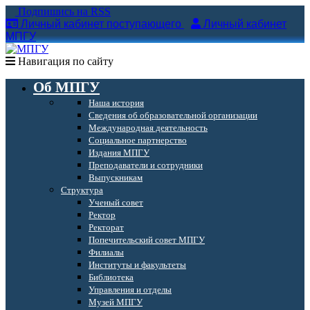
Подпишись на RSS
Личный кабинет поступающего
Личный кабинет
МПГУ
Навигация по сайту
Об МПГУ
Наша история
Сведения об образовательной организации
Международная деятельность
Социальное партнерство
Издания МПГУ
Преподаватели и сотрудники
Выпускникам
Структура
Ученый совет
Ректор
Ректорат
Попечительский совет МПГУ
Филиалы
Институты и факультеты
Библиотека
Управления и отделы
Музей МПГУ