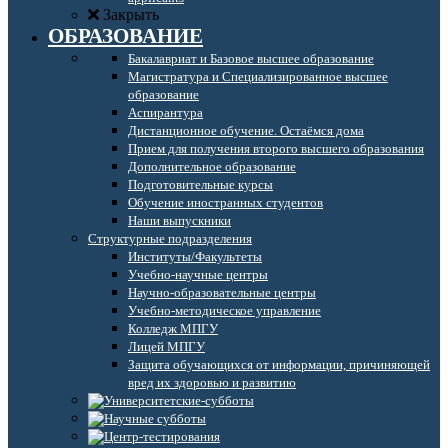
Закрыть
ОБРАЗОВАНИЕ
Бакалавриат и Базовое высшее образование
Магистратура и Специализированное высшее
образование
Аспирантура
Дистанционное обучение. Остаёмся дома
Прием для получения второго высшего образования
Дополнительное образование
Подготовительные курсы
Обучение иностранных студентов
Наши выпускники
Структурные подразделения
Институты/Факультеты
Учебно-научные центры
Научно-образовательные центры
Учебно-методическое управление
Колледж МПГУ
Лицей МПГУ
Защита обучающихся от информации, причиняющей
вред их здоровью и развитию