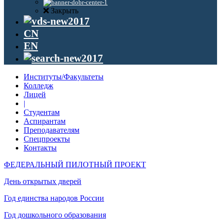
Закрыть
CN
EN
Институты/Факультеты
Колледж
Лицей
|
Студентам
Аспирантам
Преподавателям
Спецпроекты
Контакты
ФЕДЕРАЛЬНЫЙ ПИЛОТНЫЙ ПРОЕКТ
День открытых дверей
Год единства народов России
Год дошкольного образования