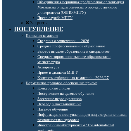
Объединенная первичная профсоюзная организация
Московского педагогического государственного
университета (ОППО МПГУ)
Пресс-служба МПГУ
Закрыть
ПОСТУПЛЕНИЕ
Приемная комиссия
Сведения о зачислении — 2026
Среднее профессиональное образование
Базовое высшее образование и специалитет
Специализированное высшее образование и
магистратура
Аспирантура
Прием в филиалы МПГУ
Контакты отборочных комиссий – 2026/27
Нормативно-правовое обеспечение приема
Конкурсные списки
Поступление на целевое обучение
Заселение первокурсников
Перевод и восстановление
Платное обучение
Информация о поступлении для лиц с ограниченными
возможностями здоровья
Иностранным абитуриентам / For international
applicants