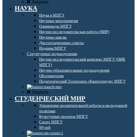
Закрыть
НАУКА
Наука в МПГУ
Научные мероприятия
Олимпиады МПГУ
Научно-исследовательская работа (НИР)
Научные школы
Диссертационные советы
Издания МПГУ
Структурные подразделения
Научно-исследовательский комплекс МПГУ (НИК
МПГУ)
Научно-образовательные подразделения
Обсерватория
Педагогический Технопарк «Кванториум» МПГУ
Закрыть
СТУДЕНЧЕСКИЙ МИР
Управление воспитательной работы и молодежной
политики
Культурные проекты МПГУ
Спорт МПГУ
Музей