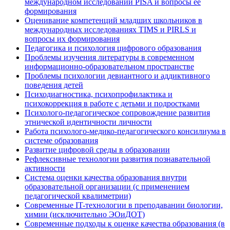
международном исследовании PISA и вопросы ее
формирования
Оценивание компетенций младших школьников в
международных исследованиях TIMS и PIRLS и
вопросы их формирования
Педагогика и психология цифрового образования
Проблемы изучения литературы в современном
информационно-образовательном пространстве
Проблемы психологии девиантного и аддиктивного
поведения детей
Психодиагностика, психопрофилактика и
психокоррекция в работе с детьми и подростками
Психолого-педагогическое сопровождение развития
этнической идентичности личности
Работа психолого-медико-педагогического консилиума в
системе образования
Развитие цифровой среды в образовании
Рефлексивные технологии развития познавательной
активности
Система оценки качества образования внутри
образовательной организации (с применением
педагогической квалиметрии)
Современные IT-технологии в преподавании биологии,
химии (исключительно ЭОиДОТ)
Современные подходы к оценке качества образования (в