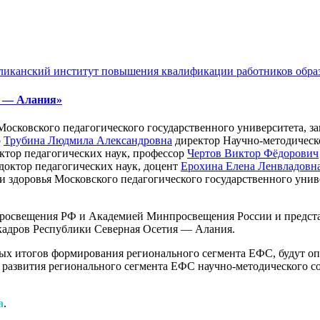
канский институт повышения квалификации работников образова
я — Алания»
 Московского педагогического государственного университета,
р
Трубина Людмила Александровна
директор Научно-методическ
ктор педагогических наук, профессор
Чертов Виктор Фёдорович
доктор педагогических наук, доцент
Ерохина Елена Ленвладовн
 и здоровья Московского педагогического государственного уни
росвещения РФ и Академией Минпросвещения России и предста
кадров Республики Северная Осетия — Алания.
ых итогов формирования регионального сегмента ЕФС, будут о
й развития регионального сегмента ЕФС научно-методического 
а
.