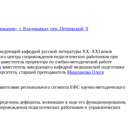
ния», г. Владикавказ, пер. Петровский, 9
 заведующий кафедрой русской литературы XX–XXI веков
ого центра сопровождения педагогических работников при
заместитель проректора по учебно-методической работе
а
заместитель заведующего кафедрой медицинской подготовки
верситета, старший преподаватель
Мишланова Олеся
вителями регионального сегмента ЕФС научно-методического
пределены дефициты, возникшие в ходе его функционирования,
сопровождения педагогических работников и управленческих