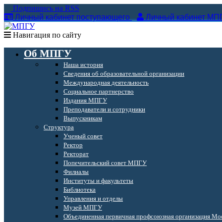
Подпишись на RSS
Личный кабинет поступающего
Личный кабинет МП
Навигация по сайту
Об МПГУ
Наша история
Сведения об образовательной организации
Международная деятельность
Социальное партнерство
Издания МПГУ
Преподаватели и сотрудники
Выпускникам
Структура
Ученый совет
Ректор
Ректорат
Попечительский совет МПГУ
Филиалы
Институты и факультеты
Библиотека
Управления и отделы
Музей МПГУ
Объединенная первичная профсоюзная организация Мос