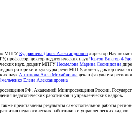
нию МПГУ
Кудрявцева Дарья Александровна
директор Научно-мет
У, профессор, доктор педагогических наук
Чертов Виктор Фёдо
ических наук, доцент МПГУ
Несмелова Марина Леонидовна
дире
едрой риторики и культуры речи МПГУ, доцент, доктор педагог
ских наук
Антипова Алла Михайловна
декан факультета регионо
Омельченко Елена Александровна
росвещения РФ, Академией Минпросвещения России, Государст
ения педагогических работников и управленческих кадров.
а также представлены результаты самостоятельной работы регио
азвития педагогических работников и управленческих кадров.