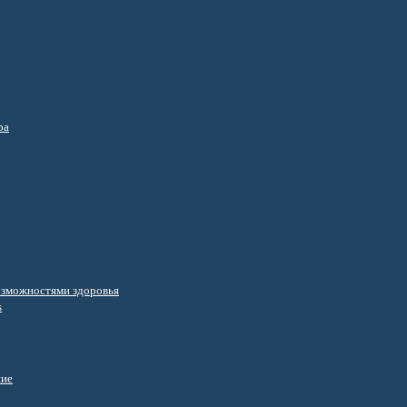
ра
озможностями здоровья
s
ние