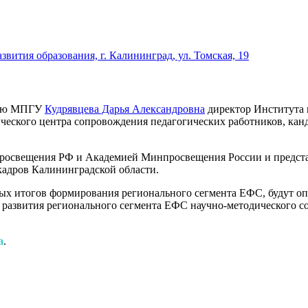
вития образования, г. Калининград, ул. Томская, 19
нию МПГУ
Кудрявцева Дарья Александровна
директор Института
ического центра сопровождения педагогических работников, ка
росвещения РФ и Академией Минпросвещения России и предста
кадров Калининградской области.
ых итогов формирования регионального сегмента ЕФС, будут о
й развития регионального сегмента ЕФС научно-методического 
а
.