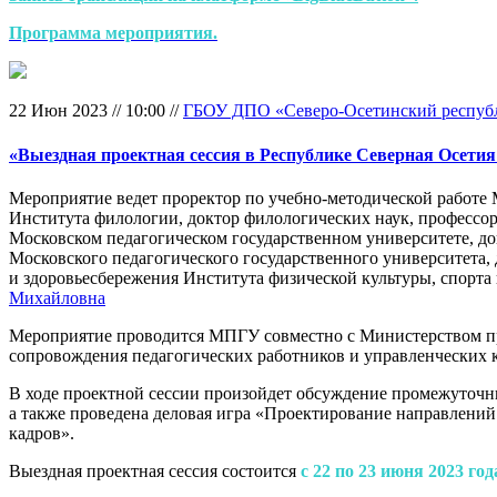
Программа мероприятия.
22 Июн 2023
//
10:00
//
ГБОУ ДПО «Северо-Осетинский республи
«Выездная проектная сессия в Республике Северная Осети
Мероприятие ведет
проректор по учебно-методической работе
Института филологии, доктор филологических наук, профессо
Московском педагогическом государственном университете, до
Московского педагогического государственного университета, 
и здоровьесбережения Института физической культуры, спорта
Михайловна
Мероприятие проводится МПГУ совместно с Министерством п
сопровождения педагогических работников и управленческих 
В ходе проектной сессии произойдет обсуждение промежуточн
а также проведена деловая игра «Проектирование направлени
кадров».
Выездная проектная сессия состоится
с 22 по 23 июня 2023 год