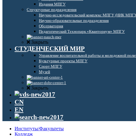
Издания МПГУ
Структурные подразделения
Научно-исследовательский комплекс МПГУ (НИК МПГ
Научно-образовательные подразделения
Обсерватория
Педагогический Технопарк «Кванториум» МПГУ
Закрыть
СТУДЕНЧЕСКИЙ МИР
Управление воспитательной работы и молодежной поли
Культурные проекты МПГУ
Спорт МПГУ
Музей
Закрыть
CN
EN
Институты/Факультеты
Колледж