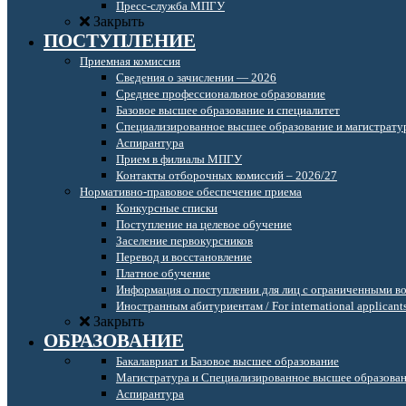
Пресс-служба МПГУ
Закрыть
ПОСТУПЛЕНИЕ
Приемная комиссия
Сведения о зачислении — 2026
Среднее профессиональное образование
Базовое высшее образование и специалитет
Специализированное высшее образование и магистрату
Аспирантура
Прием в филиалы МПГУ
Контакты отборочных комиссий – 2026/27
Нормативно-правовое обеспечение приема
Конкурсные списки
Поступление на целевое обучение
Заселение первокурсников
Перевод и восстановление
Платное обучение
Информация о поступлении для лиц с ограниченными в
Иностранным абитуриентам / For international applicant
Закрыть
ОБРАЗОВАНИЕ
Бакалавриат и Базовое высшее образование
Магистратура и Специализированное высшее образова
Аспирантура