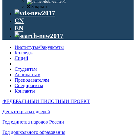
Закрыть
CN
EN
Институты/Факультеты
Колледж
Лицей
|
Студентам
Аспирантам
Преподавателям
Спецпроекты
Контакты
ФЕДЕРАЛЬНЫЙ ПИЛОТНЫЙ ПРОЕКТ
День открытых дверей
Год единства народов России
Год дошкольного образования