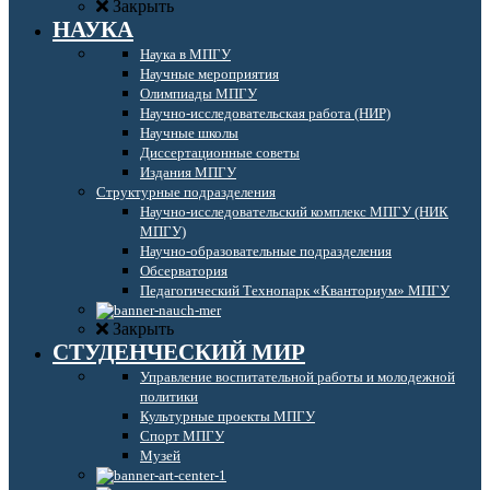
Закрыть
НАУКА
Наука в МПГУ
Научные мероприятия
Олимпиады МПГУ
Научно-исследовательская работа (НИР)
Научные школы
Диссертационные советы
Издания МПГУ
Структурные подразделения
Научно-исследовательский комплекс МПГУ (НИК
МПГУ)
Научно-образовательные подразделения
Обсерватория
Педагогический Технопарк «Кванториум» МПГУ
Закрыть
СТУДЕНЧЕСКИЙ МИР
Управление воспитательной работы и молодежной
политики
Культурные проекты МПГУ
Спорт МПГУ
Музей