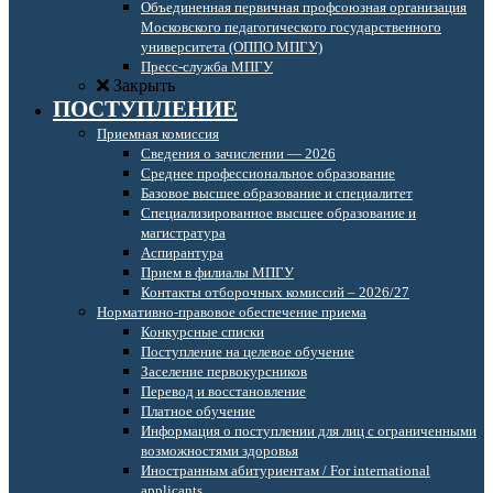
Объединенная первичная профсоюзная организация
Московского педагогического государственного
университета (ОППО МПГУ)
Пресс-служба МПГУ
Закрыть
ПОСТУПЛЕНИЕ
Приемная комиссия
Сведения о зачислении — 2026
Среднее профессиональное образование
Базовое высшее образование и специалитет
Специализированное высшее образование и
магистратура
Аспирантура
Прием в филиалы МПГУ
Контакты отборочных комиссий – 2026/27
Нормативно-правовое обеспечение приема
Конкурсные списки
Поступление на целевое обучение
Заселение первокурсников
Перевод и восстановление
Платное обучение
Информация о поступлении для лиц с ограниченными
возможностями здоровья
Иностранным абитуриентам / For international
applicants