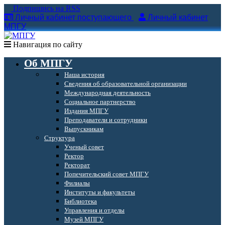
Подпишись на RSS
Личный кабинет поступающего
Личный кабинет
МПГУ
Навигация по сайту
Об МПГУ
Наша история
Сведения об образовательной организации
Международная деятельность
Социальное партнерство
Издания МПГУ
Преподаватели и сотрудники
Выпускникам
Структура
Ученый совет
Ректор
Ректорат
Попечительский совет МПГУ
Филиалы
Институты и факультеты
Библиотека
Управления и отделы
Музей МПГУ