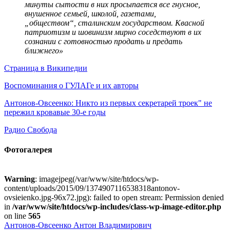
минуты сытости в них просыпается все гнусное,
внушенное семьей, школой, газетами,
„обществом“, сталинским государством. Квасной
патриотизм и шовинизм мирно соседствуют в их
сознании с готовностью продать и предать
ближнего»
Страница в Википедии
Воспоминания о ГУЛАГе и их авторы
Антонов-Овсеенко: Никто из первых секретарей троек" не
пережил кровавые 30-е годы
Радио Свобода
Фотогалерея
Warning
: imagejpeg(/var/www/site/htdocs/wp-
content/uploads/2015/09/1374907116538318antonov-
ovsieienko.jpg-96x72.jpg): failed to open stream: Permission denied
in
/var/www/site/htdocs/wp-includes/class-wp-image-editor.php
on line
565
Антонов-Овсеенко Антон Владимирович