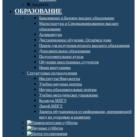
Закрыть
ОБРАЗОВАНИЕ
Бакалавриат и Базовое высшее образование
Магистратура и Специализированное высшее
образование
Аспирантура
Дистанционное обучение. Остаёмся дома
Прием для получения второго высшего образования
Дополнительное образование
Подготовительные курсы
Обучение иностранных студентов
Наши выпускники
Структурные подразделения
Институты/Факультеты
Учебно-научные центры
Научно-образовательные центры
Учебно-методическое управление
Колледж МПГУ
Лицей МПГУ
Защита обучающихся от информации, причиняющей
вред их здоровью и развитию