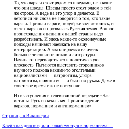
То, что варяги стоят рядом со шведами, не значит
что они шведы. Шведы просто стоят рядом в той
же строке. А ведь на это упор и делается. В
летописи ни слова не говорится о том, кто такие
варяги. Пришли варяги, подчёркивает летопись, и
от тех варягов и прозвалась Русская земля. Вопрос
происхождения названия нашей страны надо
разрабатывать. И здесь какие-то околонаучные
подходы начинают наезжать на нашу
интерпретацию. А мы опираемся на очень
большое число источников и литературы.
Начинают переводить это в политическую
плоскость. Пытаются выставить сторонников
научного подхода какими-то оголтелыми
националистами — патриотизм, ультра-
патриотизм, шовинизм — и бьют по рукам. Даже в
советское время так не поступали.
Из выступления в телевизионной передаче «Час
истины. Русь изначальная. Происхождение
варягов, норманизм и антинорманизм»
Страница в Википедии
Клейн как диагноз, или голый «конунг» норманизма —