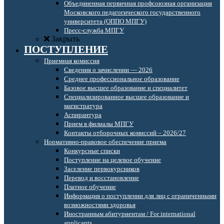
Объединенная первичная профсоюзная организация
Московского педагогического государственного
университета (ОППО МПГУ)
Пресс-служба МПГУ
Закрыть
ПОСТУПЛЕНИЕ
Приемная комиссия
Сведения о зачислении — 2026
Среднее профессиональное образование
Базовое высшее образование и специалитет
Специализированное высшее образование и
магистратура
Аспирантура
Прием в филиалы МПГУ
Контакты отборочных комиссий – 2026/27
Нормативно-правовое обеспечение приема
Конкурсные списки
Поступление на целевое обучение
Заселение первокурсников
Перевод и восстановление
Платное обучение
Информация о поступлении для лиц с ограниченными
возможностями здоровья
Иностранным абитуриентам / For international
applicants