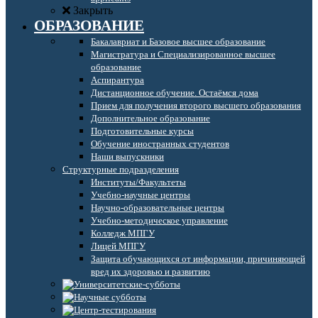
Закрыть
ОБРАЗОВАНИЕ
Бакалавриат и Базовое высшее образование
Магистратура и Специализированное высшее
образование
Аспирантура
Дистанционное обучение. Остаёмся дома
Прием для получения второго высшего образования
Дополнительное образование
Подготовительные курсы
Обучение иностранных студентов
Наши выпускники
Структурные подразделения
Институты/Факультеты
Учебно-научные центры
Научно-образовательные центры
Учебно-методическое управление
Колледж МПГУ
Лицей МПГУ
Защита обучающихся от информации, причиняющей
вред их здоровью и развитию