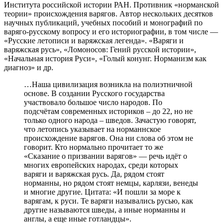
Института российской истории РАН. Противник «норманской
теории» происхождения варягов. Автор нескольких десятков
научных публикаций, учебных пособий и монографий по
варяго-русскому вопросу и его историографии, в том числе —
«Русские летописи и варяжская легенда». «Варяги и
варяжская русь», «Ломоносов: Гений русской истории»,
«Начальная история Руси», «Голый конунг. Норманизм как
диагноз» и др.
…Наша цивилизация возникла на полиэтничной
основе. В создании Русского государства
участвовало большое число народов. По
подсчётам современных историков – до 22, но не
только одного народа – шведов. Зачастую говорят,
что летопись указывает на норманнское
происхождение варягов. Она ни слова об этом не
говорит. Кто нормально прочитает то же
«Сказание о призвании варягов» — речь идёт о
многих европейских народах, среди которых
варяги и варяжская русь. Да, рядом стоят
норманны, но рядом стоят немцы, карлязи, венеды
и многие другие. Цитата: «И пошли за море к
варягам, к руси. Те варяги назывались русью, как
другие называются шведы, а иные норманны и
англы, а еще иные готландцы».