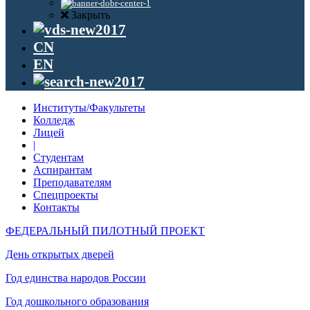
Закрыть
CN
EN
Институты/Факультеты
Колледж
Лицей
|
Студентам
Аспирантам
Преподавателям
Спецпроекты
Контакты
ФЕДЕРАЛЬНЫЙ ПИЛОТНЫЙ ПРОЕКТ
День открытых дверей
Год единства народов России
Год дошкольного образования