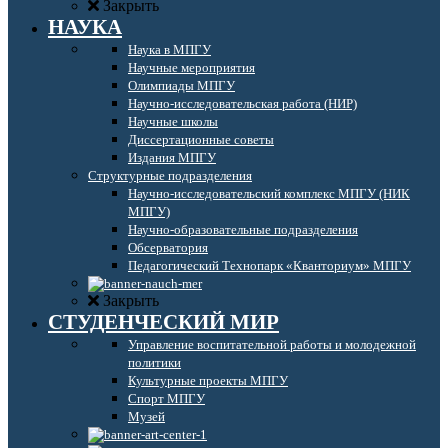
Закрыть
НАУКА
Наука в МПГУ
Научные мероприятия
Олимпиады МПГУ
Научно-исследовательская работа (НИР)
Научные школы
Диссертационные советы
Издания МПГУ
Структурные подразделения
Научно-исследовательский комплекс МПГУ (НИК
МПГУ)
Научно-образовательные подразделения
Обсерватория
Педагогический Технопарк «Кванториум» МПГУ
Закрыть
СТУДЕНЧЕСКИЙ МИР
Управление воспитательной работы и молодежной
политики
Культурные проекты МПГУ
Спорт МПГУ
Музей