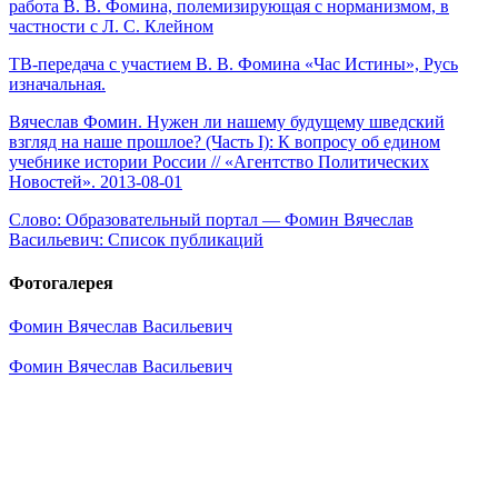
работа В. В. Фомина, полемизирующая с норманизмом, в
частности с Л. С. Клейном
ТВ-передача с участием В. В. Фомина «Час Истины», Русь
изначальная.
Вячеслав Фомин. Нужен ли нашему будущему шведский
взгляд на наше прошлое? (Часть I): К вопросу об едином
учебнике истории России // «Агентство Политических
Новостей». 2013-08-01
Слово: Образовательный портал — Фомин Вячеслав
Васильевич: Список публикаций
Фотогалерея
Фомин Вячеслав Васильевич
Фомин Вячеслав Васильевич