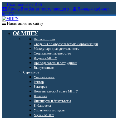
Подпишись на RSS
Личный кабинет поступающего
Личный кабинет
МПГУ
Навигация по сайту
Об МПГУ
Наша история
Сведения об образовательной организации
Международная деятельность
Социальное партнерство
Издания МПГУ
Преподаватели и сотрудники
Выпускникам
Структура
Ученый совет
Ректор
Ректорат
Попечительский совет МПГУ
Филиалы
Институты и факультеты
Библиотека
Управления и отделы
Музей МПГУ