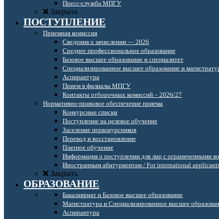
Пресс-служба МПГУ
Закрыть
ПОСТУПЛЕНИЕ
Приемная комиссия
Сведения о зачислении — 2026
Среднее профессиональное образование
Базовое высшее образование и специалитет
Специализированное высшее образование и магистрату
Аспирантура
Прием в филиалы МПГУ
Контакты отборочных комиссий – 2026/27
Нормативно-правовое обеспечение приема
Конкурсные списки
Поступление на целевое обучение
Заселение первокурсников
Перевод и восстановление
Платное обучение
Информация о поступлении для лиц с ограниченными в
Иностранным абитуриентам / For international applicant
Закрыть
ОБРАЗОВАНИЕ
Бакалавриат и Базовое высшее образование
Магистратура и Специализированное высшее образова
Аспирантура