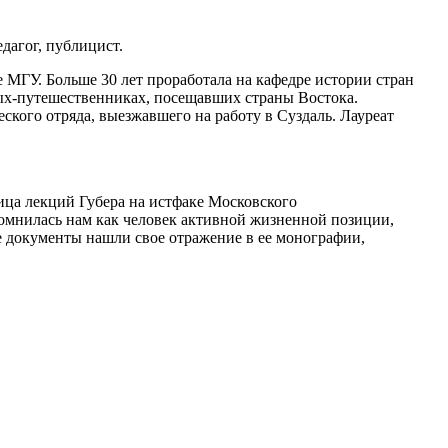
дагог, публицист.
 МГУ. Больше 30 лет проработала на кафедре истории стран
ых-путешественниках, посещавших страны Востока.
кого отряда, выезжавшего на работу в Суздаль. Лауреат
ца лекций Губера на истфаке Московского
помнилась нам как человек активной жизненной позиции,
 документы нашли свое отражение в ее монографии,