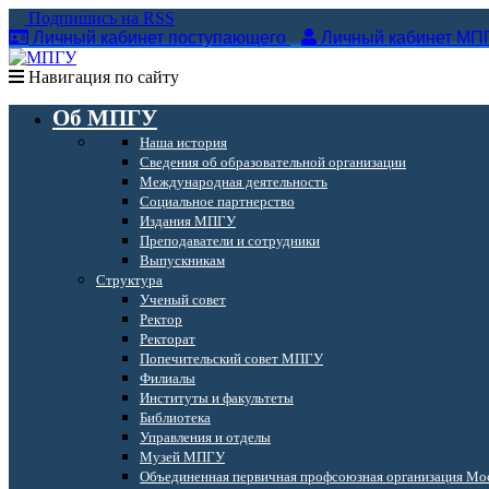
Подпишись на RSS
Личный кабинет поступающего
Личный кабинет МП
Навигация по сайту
Об МПГУ
Наша история
Сведения об образовательной организации
Международная деятельность
Социальное партнерство
Издания МПГУ
Преподаватели и сотрудники
Выпускникам
Структура
Ученый совет
Ректор
Ректорат
Попечительский совет МПГУ
Филиалы
Институты и факультеты
Библиотека
Управления и отделы
Музей МПГУ
Объединенная первичная профсоюзная организация Мос