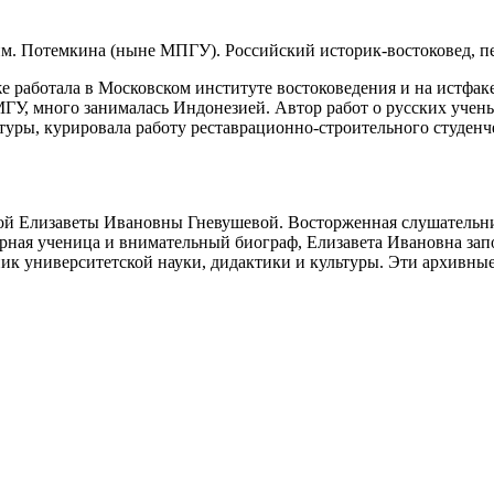
. Потемкина (ныне МПГУ). Российский историк-востоковед, пе
 работала в Московском институте востоковедения и на истфаке
ГУ, много занималась Индонезией. Автор работ о русских учен
ры, курировала работу реставрационно-строительного студенчес
ой Елизаветы Ивановны Гневушевой. Восторженная слушательни
верная ученица и внимательный биограф, Елизавета Ивановна за
к университетской науки, дидактики и культуры. Эти архивные