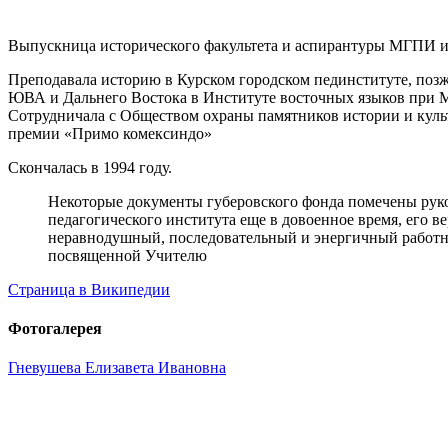
Выпускница исторического факультета и аспирантуры МГПИ им
Преподавала историю в Курском городском пединституте, позже
ЮВА и Дальнего Востока в Институте восточных языков при М
Сотрудничала с Обществом охраны памятников истории и культу
премии «Примо комексиндо»
Скончалась в 1994 году.
Некоторые документы губеровского фонда помечены рук
педагогического института еще в довоенное время, его 
неравнодушный, последовательный и энергичный работни
посвященной Учителю
Страница в Википедии
Фотогалерея
Гневушева Елизавета Ивановна