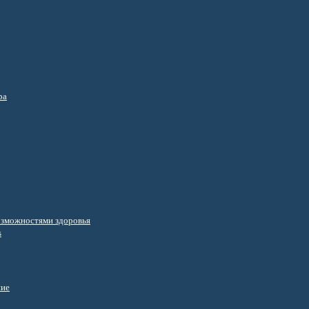
ра
озможностями здоровья
s
ние