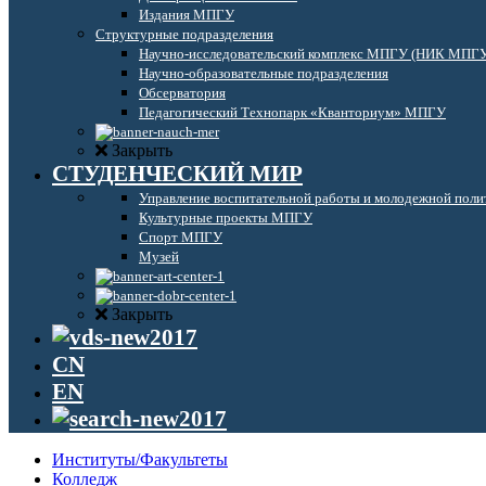
Издания МПГУ
Структурные подразделения
Научно-исследовательский комплекс МПГУ (НИК МПГ
Научно-образовательные подразделения
Обсерватория
Педагогический Технопарк «Кванториум» МПГУ
Закрыть
СТУДЕНЧЕСКИЙ МИР
Управление воспитательной работы и молодежной поли
Культурные проекты МПГУ
Спорт МПГУ
Музей
Закрыть
CN
EN
Институты/Факультеты
Колледж