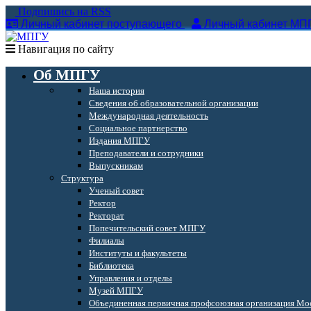
Подпишись на RSS
Личный кабинет поступающего
Личный кабинет МП
Навигация по сайту
Об МПГУ
Наша история
Сведения об образовательной организации
Международная деятельность
Социальное партнерство
Издания МПГУ
Преподаватели и сотрудники
Выпускникам
Структура
Ученый совет
Ректор
Ректорат
Попечительский совет МПГУ
Филиалы
Институты и факультеты
Библиотека
Управления и отделы
Музей МПГУ
Объединенная первичная профсоюзная организация Мос