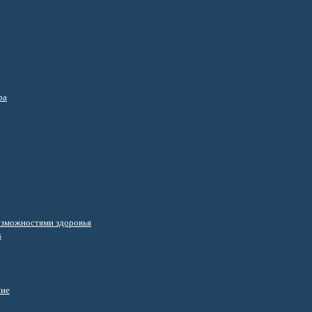
ра
озможностями здоровья
s
ние