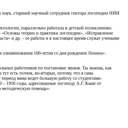
х наук, старший научный сотрудник сектора логопедии НИИ
ктологии, параллельно работала в детской поликлинике.
 — «Основы теории и практики логопедии», «Исправление
ста» и др. – ее работы и в настоящее время служат учеными
в ознаменования 100-летия со дня рождения Ленина».
льных работников по постановке звуков. Ты знаешь, как
 тут есть толчок, во-вторых, потому, что я сама
тот период мама ведет большую работу со студентами-
9 – 1950 годы, адресованные логопеду А.Г. Каше от
ую методическую помощь».