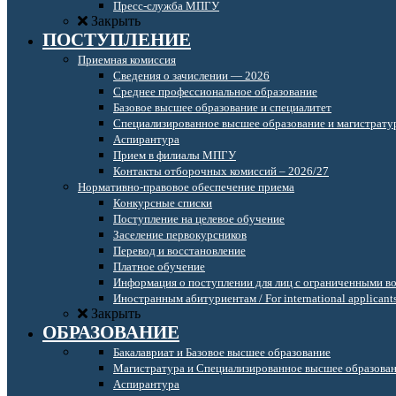
Пресс-служба МПГУ
Закрыть
ПОСТУПЛЕНИЕ
Приемная комиссия
Сведения о зачислении — 2026
Среднее профессиональное образование
Базовое высшее образование и специалитет
Специализированное высшее образование и магистрату
Аспирантура
Прием в филиалы МПГУ
Контакты отборочных комиссий – 2026/27
Нормативно-правовое обеспечение приема
Конкурсные списки
Поступление на целевое обучение
Заселение первокурсников
Перевод и восстановление
Платное обучение
Информация о поступлении для лиц с ограниченными в
Иностранным абитуриентам / For international applicant
Закрыть
ОБРАЗОВАНИЕ
Бакалавриат и Базовое высшее образование
Магистратура и Специализированное высшее образова
Аспирантура