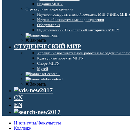
Издания МПГУ
Структурные подразделения
Научно-исследовательский комплекс МПГУ (НИК МПГ
Научно-образовательные подразделения
Обсерватория
Педагогический Технопарк «Кванториум» МПГУ
Закрыть
СТУДЕНЧЕСКИЙ МИР
Управление воспитательной работы и молодежной поли
Культурные проекты МПГУ
Спорт МПГУ
Музей
Закрыть
CN
EN
Институты/Факультеты
Колледж