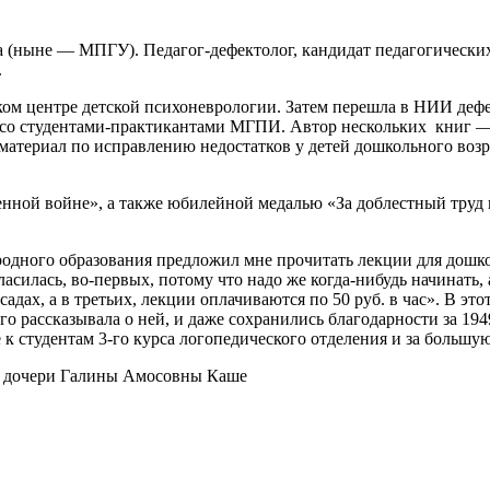
 (ныне — МПГУ). Педагог-дефектолог, кандидат педагогически
.
ом центре детской психоневрологии. Затем перешла в НИИ дефе
ала со студентами-практикантами МГПИ. Автор нескольких книг
атериал по исправлению недостатков у детей дошкольного возра
нной войне», а также юбилейной медалью «За доблестный труд 
одного образования предложил мне прочитать лекции для дошко
асилась, во-первых, потому что надо же когда-нибудь начинать, а
садах, а в третьих, лекции оплачиваются по 50 руб. в час». В э
 рассказывала о ней, и даже сохранились благодарности за 194
е к студентам 3-го курса логопедического отделения и за больш
, дочери Галины Амосовны Каше