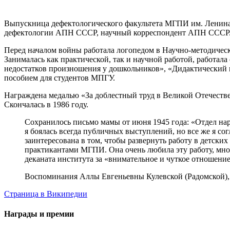
Выпускница дефектологического факультета МГПИ им. Ленина
дефектологии АПН СССР, научный корреспондент АПН СССР
Перед началом войны работала логопедом в Научно-методическ
Занималась как практической, так и научной работой, работ
недостатков произношения у дошкольников», «Дидактический м
пособием для студентов МПГУ.
Награждена медалью «За доблестный труд в Великой Отечестве
Скончалась в 1986 году.
Сохранилось письмо мамы от июня 1945 года: «Отдел нар
я боялась всегда публичных выступлений, но все же я согл
заинтересована в том, чтобы развернуть работу в детских 
практикантами МГПИ. Она очень любила эту работу, много
деканата института за «внимательное и чуткое отношени
Воспоминания Аллы Евгеньевны Кулевской (Радомской)
Страница в Википедии
Награды и премии