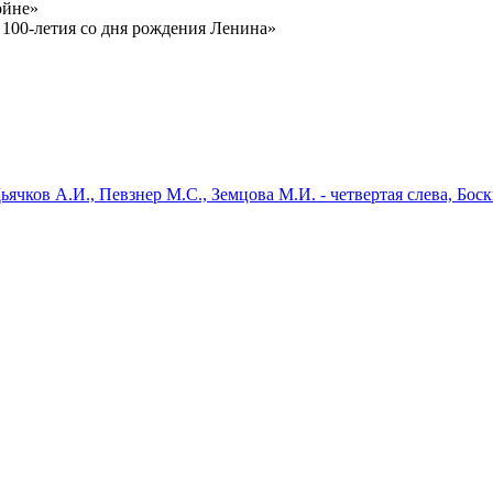
ойне»
 100-летия со дня рождения Ленина»
Дьячков А.И., Певзнер М.С., Земцова М.И. - четвертая слева, Боск