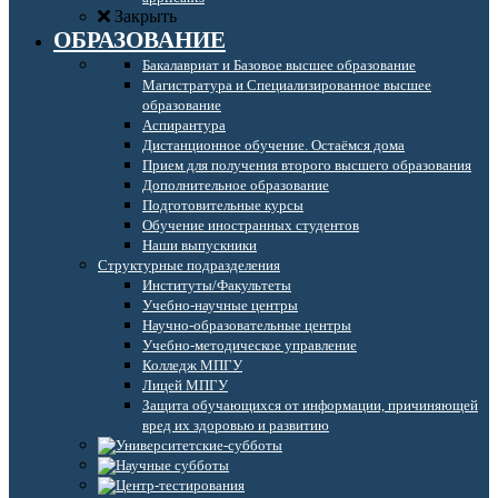
Закрыть
ОБРАЗОВАНИЕ
Бакалавриат и Базовое высшее образование
Магистратура и Специализированное высшее
образование
Аспирантура
Дистанционное обучение. Остаёмся дома
Прием для получения второго высшего образования
Дополнительное образование
Подготовительные курсы
Обучение иностранных студентов
Наши выпускники
Структурные подразделения
Институты/Факультеты
Учебно-научные центры
Научно-образовательные центры
Учебно-методическое управление
Колледж МПГУ
Лицей МПГУ
Защита обучающихся от информации, причиняющей
вред их здоровью и развитию