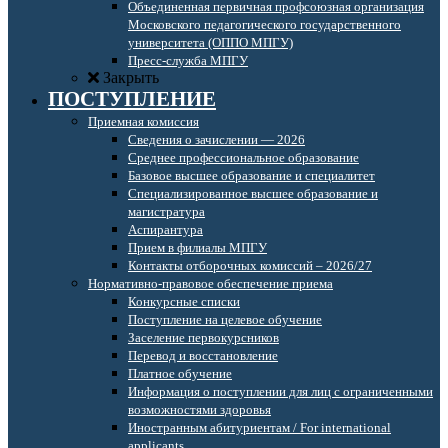
Объединенная первичная профсоюзная организация
Московского педагогического государственного
университета (ОППО МПГУ)
Пресс-служба МПГУ
Закрыть
ПОСТУПЛЕНИЕ
Приемная комиссия
Сведения о зачислении — 2026
Среднее профессиональное образование
Базовое высшее образование и специалитет
Специализированное высшее образование и
магистратура
Аспирантура
Прием в филиалы МПГУ
Контакты отборочных комиссий – 2026/27
Нормативно-правовое обеспечение приема
Конкурсные списки
Поступление на целевое обучение
Заселение первокурсников
Перевод и восстановление
Платное обучение
Информация о поступлении для лиц с ограниченными
возможностями здоровья
Иностранным абитуриентам / For international
applicants