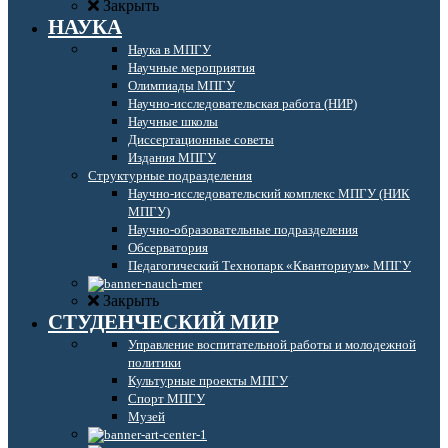
Закрыть
НАУКА
Наука в МПГУ
Научные мероприятия
Олимпиады МПГУ
Научно-исследовательская работа (НИР)
Научные школы
Диссертационные советы
Издания МПГУ
Структурные подразделения
Научно-исследовательский комплекс МПГУ (НИК
МПГУ)
Научно-образовательные подразделения
Обсерватория
Педагогический Технопарк «Кванториум» МПГУ
Закрыть
СТУДЕНЧЕСКИЙ МИР
Управление воспитательной работы и молодежной
политики
Культурные проекты МПГУ
Спорт МПГУ
Музей