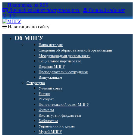
Подпишись на RSS
Личный кабинет поступающего
Личный кабинет
МПГУ
Навигация по сайту
Об МПГУ
Наша история
Сведения об образовательной организации
Международная деятельность
Социальное партнерство
Издания МПГУ
Преподаватели и сотрудники
Выпускникам
Структура
Ученый совет
Ректор
Ректорат
Попечительский совет МПГУ
Филиалы
Институты и факультеты
Библиотека
Управления и отделы
Музей МПГУ