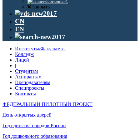
Закрыть
CN
EN
Институты/Факультеты
Колледж
Лицей
|
Студентам
Аспирантам
Преподавателям
Спецпроекты
Контакты
ФЕДЕРАЛЬНЫЙ ПИЛОТНЫЙ ПРОЕКТ
День открытых дверей
Год единства народов России
Год дошкольного образования