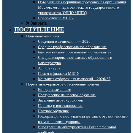
Объединенная первичная профсоюзная организация
Московского педагогического государственного
университета (ОППО МПГУ)
Пресс-служба МПГУ
Закрыть
ПОСТУПЛЕНИЕ
Приемная комиссия
Сведения о зачислении — 2026
Среднее профессиональное образование
Базовое высшее образование и специалитет
Специализированное высшее образование и
магистратура
Аспирантура
Прием в филиалы МПГУ
Контакты отборочных комиссий – 2026/27
Нормативно-правовое обеспечение приема
Конкурсные списки
Поступление на целевое обучение
Заселение первокурсников
Перевод и восстановление
Платное обучение
Информация о поступлении для лиц с ограниченными
возможностями здоровья
Иностранным абитуриентам / For international
applicants