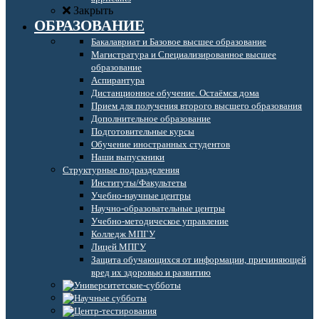
Закрыть
ОБРАЗОВАНИЕ
Бакалавриат и Базовое высшее образование
Магистратура и Специализированное высшее
образование
Аспирантура
Дистанционное обучение. Остаёмся дома
Прием для получения второго высшего образования
Дополнительное образование
Подготовительные курсы
Обучение иностранных студентов
Наши выпускники
Структурные подразделения
Институты/Факультеты
Учебно-научные центры
Научно-образовательные центры
Учебно-методическое управление
Колледж МПГУ
Лицей МПГУ
Защита обучающихся от информации, причиняющей
вред их здоровью и развитию