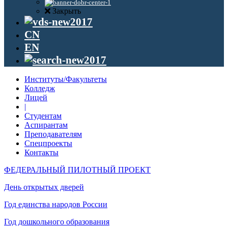
Закрыть
CN
EN
Институты/Факультеты
Колледж
Лицей
|
Студентам
Аспирантам
Преподавателям
Спецпроекты
Контакты
ФЕДЕРАЛЬНЫЙ ПИЛОТНЫЙ ПРОЕКТ
День открытых дверей
Год единства народов России
Год дошкольного образования