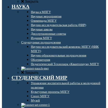
Закрыть
НАУКА
Наука в МПГУ
Научные мероприятия
Олимпиады МПГУ
Научно-исследовательская работа (НИР)
Научные школы
Диссертационные советы
Издания МПГУ
Структурные подразделения
Научно-исследовательский комплекс МПГУ (НИК
МПГУ)
Научно-образовательные подразделения
Обсерватория
Педагогический Технопарк «Кванториум» МПГУ
Закрыть
СТУДЕНЧЕСКИЙ МИР
Управление воспитательной работы и молодежной
политики
Культурные проекты МПГУ
Спорт МПГУ
Музей