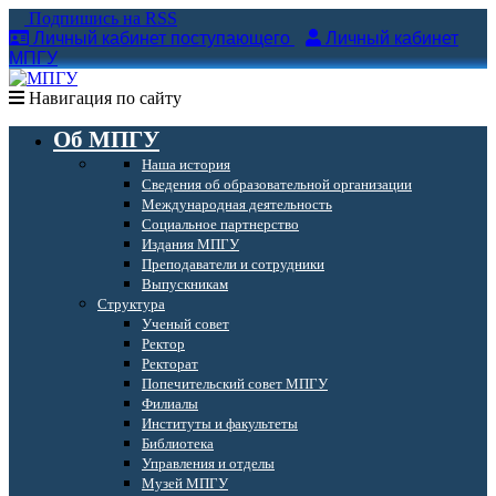
Подпишись на RSS
Личный кабинет поступающего
Личный кабинет
МПГУ
Навигация по сайту
Об МПГУ
Наша история
Сведения об образовательной организации
Международная деятельность
Социальное партнерство
Издания МПГУ
Преподаватели и сотрудники
Выпускникам
Структура
Ученый совет
Ректор
Ректорат
Попечительский совет МПГУ
Филиалы
Институты и факультеты
Библиотека
Управления и отделы
Музей МПГУ