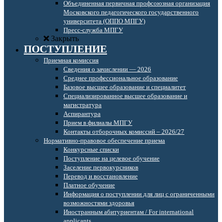
Объединенная первичная профсоюзная организация
Московского педагогического государственного
университета (ОППО МПГУ)
Пресс-служба МПГУ
Закрыть
ПОСТУПЛЕНИЕ
Приемная комиссия
Сведения о зачислении — 2026
Среднее профессиональное образование
Базовое высшее образование и специалитет
Специализированное высшее образование и
магистратура
Аспирантура
Прием в филиалы МПГУ
Контакты отборочных комиссий – 2026/27
Нормативно-правовое обеспечение приема
Конкурсные списки
Поступление на целевое обучение
Заселение первокурсников
Перевод и восстановление
Платное обучение
Информация о поступлении для лиц с ограниченными
возможностями здоровья
Иностранным абитуриентам / For international
applicants