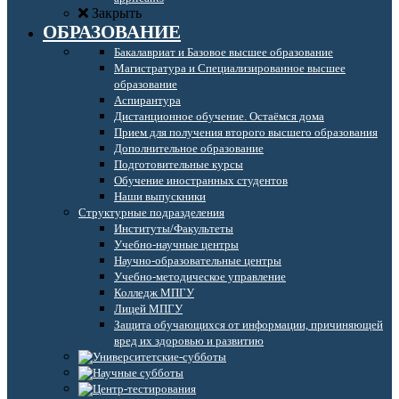
Закрыть
ОБРАЗОВАНИЕ
Бакалавриат и Базовое высшее образование
Магистратура и Специализированное высшее
образование
Аспирантура
Дистанционное обучение. Остаёмся дома
Прием для получения второго высшего образования
Дополнительное образование
Подготовительные курсы
Обучение иностранных студентов
Наши выпускники
Структурные подразделения
Институты/Факультеты
Учебно-научные центры
Научно-образовательные центры
Учебно-методическое управление
Колледж МПГУ
Лицей МПГУ
Защита обучающихся от информации, причиняющей
вред их здоровью и развитию