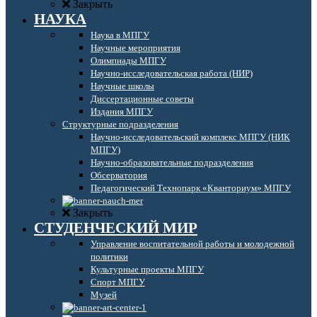
Закрыть
НАУКА
Наука в МПГУ
Научные мероприятия
Олимпиады МПГУ
Научно-исследовательская работа (НИР)
Научные школы
Диссертационные советы
Издания МПГУ
Структурные подразделения
Научно-исследовательский комплекс МПГУ (НИК
МПГУ)
Научно-образовательные подразделения
Обсерватория
Педагогический Технопарк «Кванториум» МПГУ
Закрыть
СТУДЕНЧЕСКИЙ МИР
Управление воспитательной работы и молодежной
политики
Культурные проекты МПГУ
Спорт МПГУ
Музей