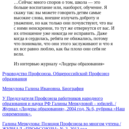
…Сейчас много споров о том, школа — это
больше воспитание или, наоборот, обучение. Я
скажу так: вы можете говорить детям самые
высокие слова, внешне излучать доброту и
уважение, но как только они почувствуют, что вы
с ними неискренни, то тут же отвернутся от вас. И
их отношение уже никогда не исправить. Даже
когда я сердилась, ребята не обижались, потому
что понимали, что они этого заслуживают и что я
их все равно люблю, как бы плохо они себя не
вели.
Из интервью журналу «Лидеры образования»
Руководство Профсоюза. Общероссийский Профсоюз
образования
Меркулова Галина Ивановна. Биография
У Председателя Профсоюза работников народного
образования и науки РФ Галины Меркуловой – юбилей. /
Журнал «Лидеры образования», 2004 год, № 6, рубрика «Наш
современник».
Галина Меркулова: Позиция Профсоюза во многом учтена /
ЖУРНАЛ «ПРОФСОЮЗЫ» № 3, 2013 год