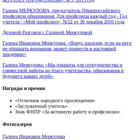
Галина МЕРКУЛОВА, председатель Общероссийского
профсоюза образования: Для профсоюза каждый год - Год
учителя / «Мой профсоюз», №52 от 30 декабря 2010 года
Деловой Разговор с Галиной Меркуловой
Галина Ивановна Меркулова: «Вирус насилия, если на него
не обращать внимания, может привести к настоящей
эпидемии»
Галина Меркулова: «Мы открыты для сотрудничества и
совместной работы во благо учительства, образования и
будущего наших детей»
Награды и премии
«Отличник народного просвещения»
«Заслуженный учитель»
Знак ФНПР «За активную работу в профсоюзах»
Фотогалерея
Галина Ивановна Меркулова