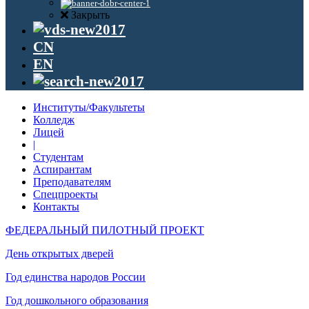
Закрыть
CN
EN
Институты/Факультеты
Колледж
Лицей
|
Студентам
Аспирантам
Преподавателям
Спецпроекты
Контакты
ФЕДЕРАЛЬНЫЙ ПИЛОТНЫЙ ПРОЕКТ
День открытых дверей
Год единства народов России
Год дошкольного образования