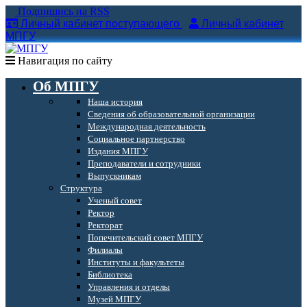
Подпишись на RSS
Личный кабинет поступающего
Личный кабинет
МПГУ
Навигация по сайту
Об МПГУ
Наша история
Сведения об образовательной организации
Международная деятельность
Социальное партнерство
Издания МПГУ
Преподаватели и сотрудники
Выпускникам
Структура
Ученый совет
Ректор
Ректорат
Попечительский совет МПГУ
Филиалы
Институты и факультеты
Библиотека
Управления и отделы
Музей МПГУ