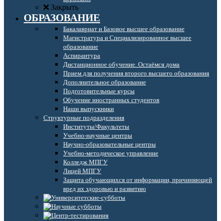
Закрыть
ОБРАЗОВАНИЕ
Бакалавриат и Базовое высшее образование
Магистратура и Специализированное высшее
образование
Аспирантура
Дистанционное обучение. Остаёмся дома
Прием для получения второго высшего образования
Дополнительное образование
Подготовительные курсы
Обучение иностранных студентов
Наши выпускники
Структурные подразделения
Институты/Факультеты
Учебно-научные центры
Научно-образовательные центры
Учебно-методическое управление
Колледж МПГУ
Лицей МПГУ
Защита обучающихся от информации, причиняющей
вред их здоровью и развитию