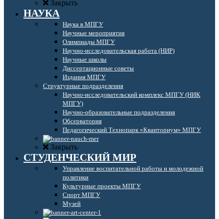
Закрыть
НАУКА
Наука в МПГУ
Научные мероприятия
Олимпиады МПГУ
Научно-исследовательская работа (НИР)
Научные школы
Диссертационные советы
Издания МПГУ
Структурные подразделения
Научно-исследовательский комплекс МПГУ (НИК
МПГУ)
Научно-образовательные подразделения
Обсерватория
Педагогический Технопарк «Кванториум» МПГУ
Закрыть
СТУДЕНЧЕСКИЙ МИР
Управление воспитательной работы и молодежной
политики
Культурные проекты МПГУ
Спорт МПГУ
Музей