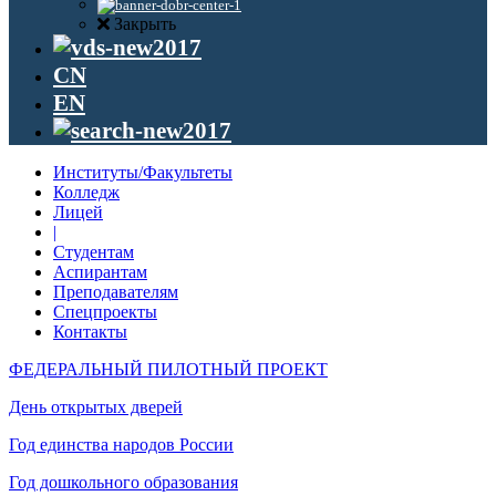
Закрыть
CN
EN
Институты/Факультеты
Колледж
Лицей
|
Студентам
Аспирантам
Преподавателям
Спецпроекты
Контакты
ФЕДЕРАЛЬНЫЙ ПИЛОТНЫЙ ПРОЕКТ
День открытых дверей
Год единства народов России
Год дошкольного образования