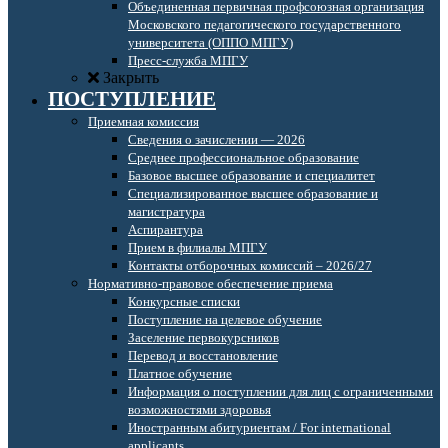
Объединенная первичная профсоюзная организация
Московского педагогического государственного
университета (ОППО МПГУ)
Пресс-служба МПГУ
Закрыть
ПОСТУПЛЕНИЕ
Приемная комиссия
Сведения о зачислении — 2026
Среднее профессиональное образование
Базовое высшее образование и специалитет
Специализированное высшее образование и
магистратура
Аспирантура
Прием в филиалы МПГУ
Контакты отборочных комиссий – 2026/27
Нормативно-правовое обеспечение приема
Конкурсные списки
Поступление на целевое обучение
Заселение первокурсников
Перевод и восстановление
Платное обучение
Информация о поступлении для лиц с ограниченными
возможностями здоровья
Иностранным абитуриентам / For international
applicants