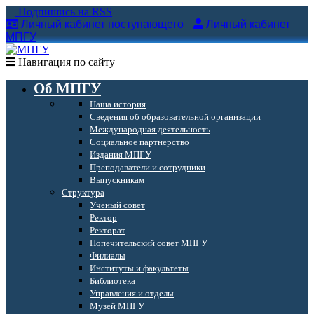
Подпишись на RSS
Личный кабинет поступающего
Личный кабинет
МПГУ
Навигация по сайту
Об МПГУ
Наша история
Сведения об образовательной организации
Международная деятельность
Социальное партнерство
Издания МПГУ
Преподаватели и сотрудники
Выпускникам
Структура
Ученый совет
Ректор
Ректорат
Попечительский совет МПГУ
Филиалы
Институты и факультеты
Библиотека
Управления и отделы
Музей МПГУ