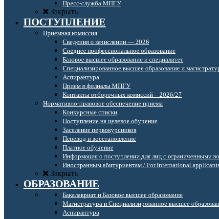
Пресс-служба МПГУ
Закрыть
ПОСТУПЛЕНИЕ
Приемная комиссия
Сведения о зачислении — 2026
Среднее профессиональное образование
Базовое высшее образование и специалитет
Специализированное высшее образование и магистрату
Аспирантура
Прием в филиалы МПГУ
Контакты отборочных комиссий – 2026/27
Нормативно-правовое обеспечение приема
Конкурсные списки
Поступление на целевое обучение
Заселение первокурсников
Перевод и восстановление
Платное обучение
Информация о поступлении для лиц с ограниченными в
Иностранным абитуриентам / For international applicant
Закрыть
ОБРАЗОВАНИЕ
Бакалавриат и Базовое высшее образование
Магистратура и Специализированное высшее образова
Аспирантура