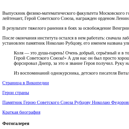
Выпускник физико-математического факультета Московского г
лейтенант, Герой Советского Союза, награжден орденом Ленина
В результате тяжелого ранения в боях за освобождение Венгр
После окончания института остался в нем работать: сначала л
установлен памятник Николаю Рубцову, его именем названа ул
Коля — это душа-парень! Очень добрый, серьёзный и в т
Герой Советского Союза!» А для нас он был просто хоро
форсировал Днепр, за это и звание Героя получил. Руку 
Из воспоминаний однокурсника, детского писателя Вита
Страница в Википедии
Герои страны
Памятник Герою Советского Союза Рубцову Николаю Федоров
Краткая биография
Фотогалерея