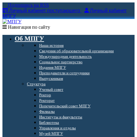
Подпишись на RSS
Личный кабинет поступающего
Личный кабинет
МПГУ
Навигация по сайту
Об МПГУ
Наша история
Сведения об образовательной организации
Международная деятельность
Социальное партнерство
Издания МПГУ
Преподаватели и сотрудники
Выпускникам
Структура
Ученый совет
Ректор
Ректорат
Попечительский совет МПГУ
Филиалы
Институты и факультеты
Библиотека
Управления и отделы
Музей МПГУ