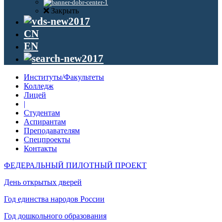
Закрыть
CN
EN
Институты/Факультеты
Колледж
Лицей
|
Студентам
Аспирантам
Преподавателям
Спецпроекты
Контакты
ФЕДЕРАЛЬНЫЙ ПИЛОТНЫЙ ПРОЕКТ
День открытых дверей
Год единства народов России
Год дошкольного образования