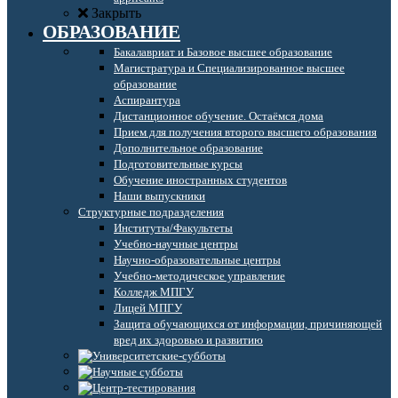
Закрыть
ОБРАЗОВАНИЕ
Бакалавриат и Базовое высшее образование
Магистратура и Специализированное высшее
образование
Аспирантура
Дистанционное обучение. Остаёмся дома
Прием для получения второго высшего образования
Дополнительное образование
Подготовительные курсы
Обучение иностранных студентов
Наши выпускники
Структурные подразделения
Институты/Факультеты
Учебно-научные центры
Научно-образовательные центры
Учебно-методическое управление
Колледж МПГУ
Лицей МПГУ
Защита обучающихся от информации, причиняющей
вред их здоровью и развитию