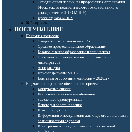
Объединенная первичная профсоюзная организация
Московского педагогического государственного
университета (ОППО МПГУ)
Пресс-служба МПГУ
Закрыть
ПОСТУПЛЕНИЕ
Приемная комиссия
Сведения о зачислении — 2026
Среднее профессиональное образование
Базовое высшее образование и специалитет
Специализированное высшее образование и
магистратура
Аспирантура
Прием в филиалы МПГУ
Контакты отборочных комиссий – 2026/27
Нормативно-правовое обеспечение приема
Конкурсные списки
Поступление на целевое обучение
Заселение первокурсников
Перевод и восстановление
Платное обучение
Информация о поступлении для лиц с ограниченными
возможностями здоровья
Иностранным абитуриентам / For international
applicants