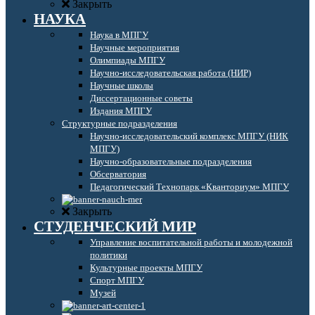
Закрыть
НАУКА
Наука в МПГУ
Научные мероприятия
Олимпиады МПГУ
Научно-исследовательская работа (НИР)
Научные школы
Диссертационные советы
Издания МПГУ
Структурные подразделения
Научно-исследовательский комплекс МПГУ (НИК
МПГУ)
Научно-образовательные подразделения
Обсерватория
Педагогический Технопарк «Кванториум» МПГУ
Закрыть
СТУДЕНЧЕСКИЙ МИР
Управление воспитательной работы и молодежной
политики
Культурные проекты МПГУ
Спорт МПГУ
Музей