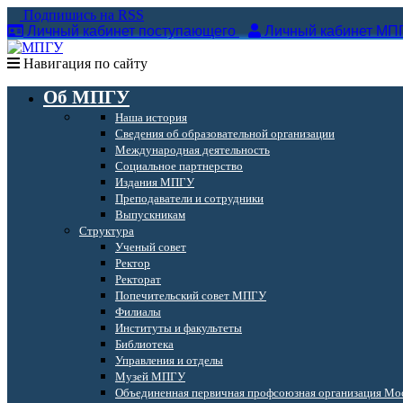
Подпишись на RSS
Личный кабинет поступающего
Личный кабинет МП
Навигация по сайту
Об МПГУ
Наша история
Сведения об образовательной организации
Международная деятельность
Социальное партнерство
Издания МПГУ
Преподаватели и сотрудники
Выпускникам
Структура
Ученый совет
Ректор
Ректорат
Попечительский совет МПГУ
Филиалы
Институты и факультеты
Библиотека
Управления и отделы
Музей МПГУ
Объединенная первичная профсоюзная организация Мос