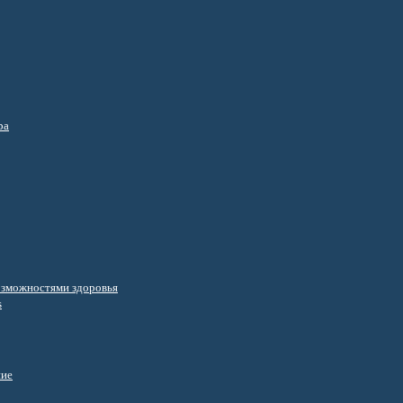
ра
озможностями здоровья
s
ние