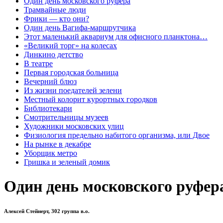
Один день московского руфера
Трамвайные люди
Фрики — кто они?
Один день Вагифа-маршрутчика
Этот маленький аквариум для офисного планктона…
«Великий торг» на колесах
Динкино детство
В театре
Первая городская больница
Вечерний блюз
Из жизни поедателей зелени
Местный колорит курортных городков
Библиотекари
Смотрительницы музеев
Художники московских улиц
Физиология предельно набитого организма, или Двое
На рынке в декабре
Уборщик метро
Гришка и зеленый домик
Один день московского руфер
Алексей Стейнерт, 302 группа в.о.