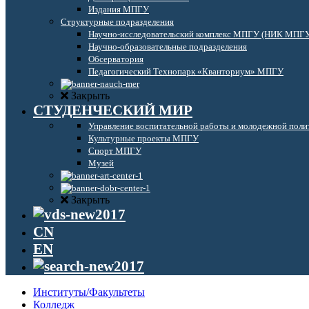
Издания МПГУ
Структурные подразделения
Научно-исследовательский комплекс МПГУ (НИК МПГ
Научно-образовательные подразделения
Обсерватория
Педагогический Технопарк «Кванториум» МПГУ
Закрыть
СТУДЕНЧЕСКИЙ МИР
Управление воспитательной работы и молодежной поли
Культурные проекты МПГУ
Спорт МПГУ
Музей
Закрыть
CN
EN
Институты/Факультеты
Колледж