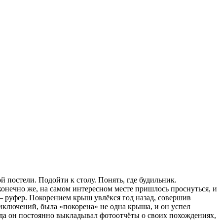
й постели. Подойти к столу. Понять, где будильник.
конечно же, на самом интересном месте пришлось проснуться, и
 — руфер. Покорением крыш увлёкся год назад, совершив
риключений, была «покорена» не одна крыша, и он успел
уда он постоянно выкладывал фотоотчёты о своих похождениях,