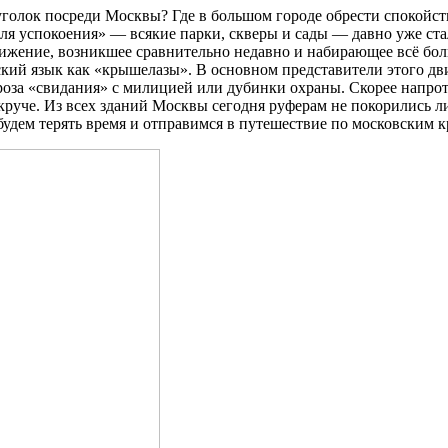
уголок посреди Москвы? Где в большом городе обрести спокойст
для успокоения» — всякие парки, скверы и сады — давно уже ст
движение, возникшее сравнительно недавно и набирающее всё бо
ский язык как «крышелазы». В основном представители этого д
роза «свидания» с милицией или дубинки охраны. Скорее напрот
руче. Из всех зданий Москвы сегодня руферам не покорились ли
е будем терять время и отправимся в путешествие по московски