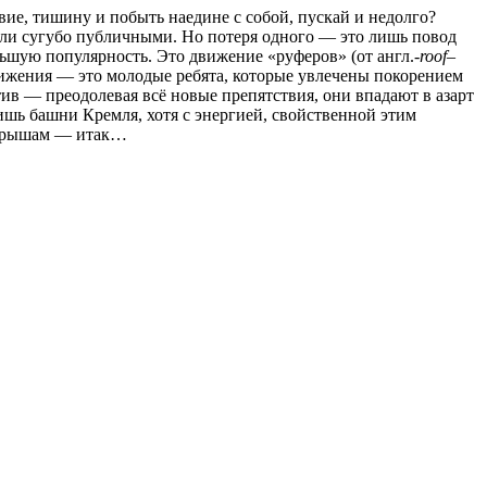
вие, тишину и побыть наедине с собой, пускай и недолго?
али сугубо публичными. Но потеря одного — это лишь повод
льшую популярность. Это движение «руферов» (от англ.-
roof
–
вижения — это молодые ребята, которые увлечены покорением
ив — преодолевая всё новые препятствия, они впадают в азарт
шь башни Кремля, хотя с энергией, свойственной этим
м крышам — итак…