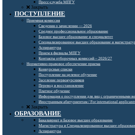
Пресс-служба МПГУ
Закрыть
ПОСТУПЛЕНИЕ
Приемная комиссия
Сведения о зачислении — 2026
Среднее профессиональное образование
Базовое высшее образование и специалитет
Специализированное высшее образование и магистрату
Аспирантура
Прием в филиалы МПГУ
Контакты отборочных комиссий – 2026/27
Нормативно-правовое обеспечение приема
Конкурсные списки
Поступление на целевое обучение
Заселение первокурсников
Перевод и восстановление
Платное обучение
Информация о поступлении для лиц с ограниченными в
Иностранным абитуриентам / For international applicant
Закрыть
ОБРАЗОВАНИЕ
Бакалавриат и Базовое высшее образование
Магистратура и Специализированное высшее образова
Аспирантура