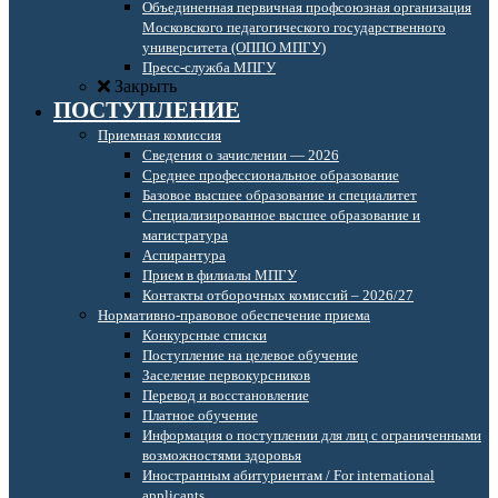
Объединенная первичная профсоюзная организация
Московского педагогического государственного
университета (ОППО МПГУ)
Пресс-служба МПГУ
Закрыть
ПОСТУПЛЕНИЕ
Приемная комиссия
Сведения о зачислении — 2026
Среднее профессиональное образование
Базовое высшее образование и специалитет
Специализированное высшее образование и
магистратура
Аспирантура
Прием в филиалы МПГУ
Контакты отборочных комиссий – 2026/27
Нормативно-правовое обеспечение приема
Конкурсные списки
Поступление на целевое обучение
Заселение первокурсников
Перевод и восстановление
Платное обучение
Информация о поступлении для лиц с ограниченными
возможностями здоровья
Иностранным абитуриентам / For international
applicants