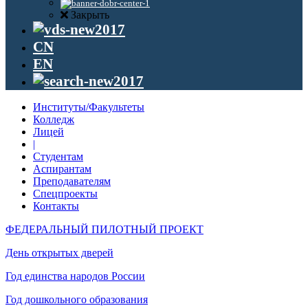
Закрыть
CN
EN
Институты/Факультеты
Колледж
Лицей
|
Студентам
Аспирантам
Преподавателям
Спецпроекты
Контакты
ФЕДЕРАЛЬНЫЙ ПИЛОТНЫЙ ПРОЕКТ
День открытых дверей
Год единства народов России
Год дошкольного образования