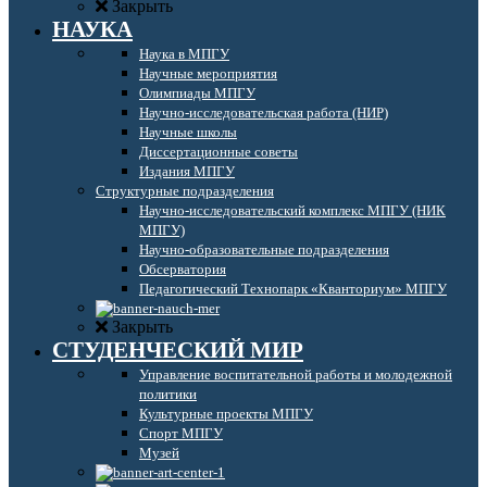
Закрыть
НАУКА
Наука в МПГУ
Научные мероприятия
Олимпиады МПГУ
Научно-исследовательская работа (НИР)
Научные школы
Диссертационные советы
Издания МПГУ
Структурные подразделения
Научно-исследовательский комплекс МПГУ (НИК
МПГУ)
Научно-образовательные подразделения
Обсерватория
Педагогический Технопарк «Кванториум» МПГУ
Закрыть
СТУДЕНЧЕСКИЙ МИР
Управление воспитательной работы и молодежной
политики
Культурные проекты МПГУ
Спорт МПГУ
Музей