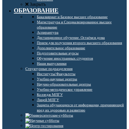
Закрыть
ОБРАЗОВАНИЕ
Бакалавриат и Базовое высшее образование
Магистратура и Специализированное высшее
образование
Аспирантура
Дистанционное обучение. Остаёмся дома
Прием для получения второго высшего образования
Дополнительное образование
Подготовительные курсы
Обучение иностранных студентов
Наши выпускники
Структурные подразделения
Институты/Факультеты
Учебно-научные центры
Научно-образовательные центры
Учебно-методическое управление
Колледж МПГУ
Лицей МПГУ
Защита обучающихся от информации, причиняющей
вред их здоровью и развитию