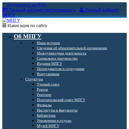
Подпишись на RSS
Личный кабинет поступающего
Личный кабинет
МПГУ
Навигация по сайту
Об МПГУ
Наша история
Сведения об образовательной организации
Международная деятельность
Социальное партнерство
Издания МПГУ
Преподаватели и сотрудники
Выпускникам
Структура
Ученый совет
Ректор
Ректорат
Попечительский совет МПГУ
Филиалы
Институты и факультеты
Библиотека
Управления и отделы
Музей МПГУ