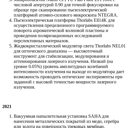
числовой апертурой 0.90 для точной фокусировки на
образце при сканировании пьезоэлектрической
платформой атомно-силового микроскопа NTEGRA.
Пьезоэлектрическая платформа Thorlabs Ell14K для
осуществления прецизионного программируемого
поворота ахроматической волновой пластины и
проведения поляризационных исследований
перспективных материалов.
Жидкокристаллический модулятор света Thorlabs NEL01
для оптического диапазона — высокоточный
инструмент для стабилизации, модулирования и
аттенюирования лазерного излучения. Низкий (на
уровне 0.05%) уровень амплитудных колебаний
интенсивности излучения на выходе из модулятора дает
возможность проводить оптические эксперименты при
заданной с высокой точностью мощности лазерного
излучения.
2021
Вакуумная напылительная установка SAHA для
нанесения металлических покрытий из меди, серебра
или золота на поверхность трековых мембран.