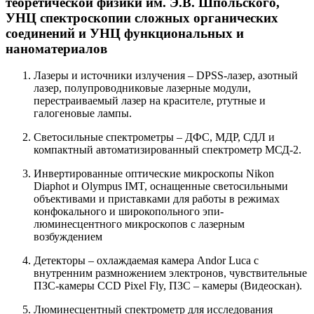
теоретической физики им. Э.В. Шпольского,
УНЦ спектроскопии сложных органических
соединений и УНЦ функциональных и
наноматериалов
Лазеры и источники излучения – DPSS-лазер, азотный
лазер, полупроводниковые лазерные модули,
перестраиваемый лазер на красителе, ртутные и
галогеновые лампы.
Светосильные спектрометры – ДФС, МДР, СДЛ и
компактный автоматизированный спектрометр МСД-2.
Инвертированные оптические микроскопы Nikon
Diaphot и Olympus IMT, оснащенные светосильными
объективами и приставками для работы в режимах
конфокального и широкопольного эпи-
люминесцентного микроскопов с лазерным
возбуждением
Детекторы – охлаждаемая камера Andor Luca с
внутренним размножением электронов, чувствительные
ПЗС-камеры CCD Pixel Fly, ПЗС – камеры (Видеоскан).
Люминесцентный спектрометр для исследования