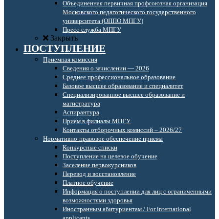
Объединенная первичная профсоюзная организация
Московского педагогического государственного
университета (ОППО МПГУ)
Пресс-служба МПГУ
Закрыть
ПОСТУПЛЕНИЕ
Приемная комиссия
Сведения о зачислении — 2026
Среднее профессиональное образование
Базовое высшее образование и специалитет
Специализированное высшее образование и
магистратура
Аспирантура
Прием в филиалы МПГУ
Контакты отборочных комиссий – 2026/27
Нормативно-правовое обеспечение приема
Конкурсные списки
Поступление на целевое обучение
Заселение первокурсников
Перевод и восстановление
Платное обучение
Информация о поступлении для лиц с ограниченными
возможностями здоровья
Иностранным абитуриентам / For international
applicants