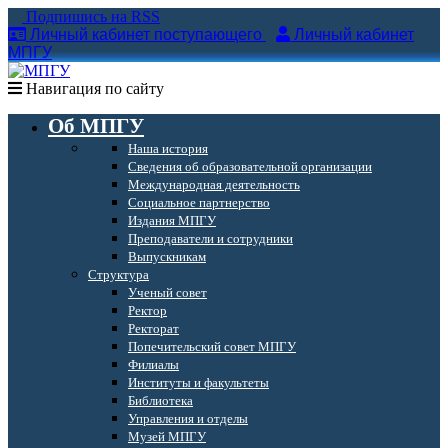
Подпишись на RSS
Личный кабинет поступающего
Личный кабинет
МПГУ
Навигация по сайту
Об МПГУ
Наша история
Сведения об образовательной организации
Международная деятельность
Социальное партнерство
Издания МПГУ
Преподаватели и сотрудники
Выпускникам
Структура
Ученый совет
Ректор
Ректорат
Попечительский совет МПГУ
Филиалы
Институты и факультеты
Библиотека
Управления и отделы
Музей МПГУ