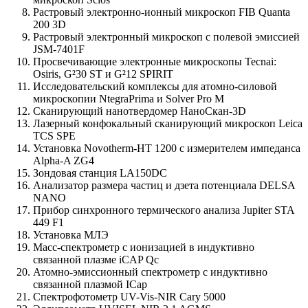
Растровый электронно-ионный микроскоп FIB Quanta
200 3D
Растровый электронный микроскоп с полевой эмиссией
JSM-7401F
Просвечивающие электронные микроскопы Tecnai:
Osiris, G²30 ST и G²12 SPIRIT
Исследовательский комплексы для атомно-силовой
микроскопии NtegraPrima и Solver Pro M
Сканирующий нанотвердомер НаноСкан-3D
Лазерный конфокальный сканирующий микроскоп Leica
TCS SPE
Установка Novotherm-HT 1200 с измерителем импеданса
Alpha-A ZG4
Зондовая станция LA150DC
Анализатор размера частиц и дзета потенциала DELSA
NANO
Прибор синхронного термического анализа Jupiter STA
449 F1
Установка МЛЭ
Масс-спектрометр с ионизацией в индуктивно
связанной плазме iCAP Qс
Атомно-эмиссионный спектрометр с индуктивно
связанной плазмой ICap
Спектрофотометр UV-Vis-NIR Cary 5000