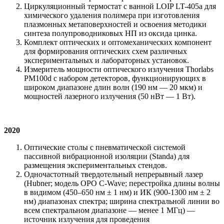
Циркуляционный термостат с ванной LOIP LT-405a для
химического удаления полимера при изготовления
плазмонных метаповерхностей и освоения методики
синтеза полупроводниковых НП из оксида цинка.
Комплект оптических и оптомеханических компонент
для формирования оптических схем различных
экспериментальных и лабораторных установок.
Измеритель мощности оптического излучения Thorlabs
PM100d с набором детекторов, функционирующих в
широком диапазоне длин волн (190 нм — 20 мкм) и
мощностей лазерного излучения (50 нВт — 1 Вт).
2020
Оптические столы с пневматической системой
пассивной вибрационной изоляции (Standa) для
размещения экспериментальных стендов.
Одночастотный твердотельный непрерывный лазер
(Hubner; модель OPO С-Wave; перестройка длины волны
в видимом (450‒650 нм ± 1 нм) и ИК (900-1300 нм ± 2
нм) диапазонах спектра; ширина спектральной линии во
всем спектральном диапазоне — менее 1 МГц) —
источник излучения для проведения