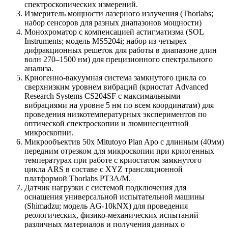
спектроскопических измерений.
Измеритель мощности лазерного излучения (Thorlabs;
набор сенсоров для разных диапазонов мощности)
Монохроматор с компенсацией астигматизма (SOL
Instruments; модель MS5204i; набор из четырех
дифракционных решеток для работы в диапазоне длин
волн 270‒1500 нм) для прецизионного спектрального
анализа.
Криогенно-вакуумная система замкнутого цикла со
сверхнизким уровнем вибраций (криостат Advanced
Research Systems CS204SF с максимальными
вибрациями на уровне 5 нм по всем координатам) для
проведения низкотемпературных экспериментов по
оптической спектроскопии и люминесцентной
микроскопии.
Микрообъектив 50x Mitutoyo Plan Apo с длинным (40мм)
передним отрезком для микроскопии при криогенных
температурах при работе с криостатом замкнутого
цикла ARS в составе с XYZ трансляционной
платформой Thorlabs PT3A/M.
Датчик нагрузки с системой подключения для
оснащения универсальной испытательной машины
(Shimadzu; модель AG-10kNX) для проведения
реологических, физико-механических испытаний
различных материалов и получения данных о