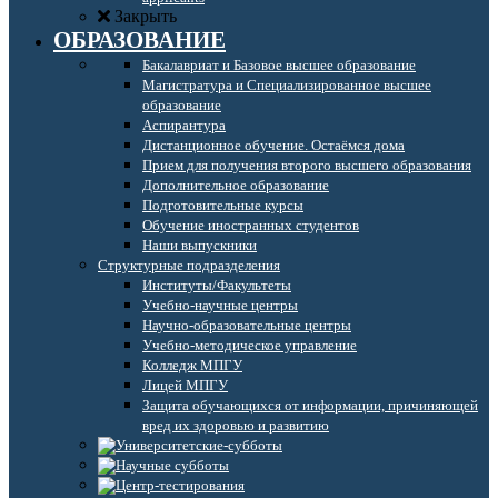
Закрыть
ОБРАЗОВАНИЕ
Бакалавриат и Базовое высшее образование
Магистратура и Специализированное высшее
образование
Аспирантура
Дистанционное обучение. Остаёмся дома
Прием для получения второго высшего образования
Дополнительное образование
Подготовительные курсы
Обучение иностранных студентов
Наши выпускники
Структурные подразделения
Институты/Факультеты
Учебно-научные центры
Научно-образовательные центры
Учебно-методическое управление
Колледж МПГУ
Лицей МПГУ
Защита обучающихся от информации, причиняющей
вред их здоровью и развитию