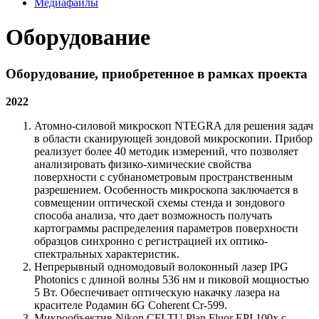
Медиафайлы
Оборудование
Оборудование, приобретенное в рамках проекта
2022
Атомно-силовой микроскоп NTEGRA для решения задач
в области сканирующей зондовой микроскопии. Прибор
реализует более 40 методик измерений, что позволяет
анализировать физико-химические свойства
поверхности с субнанометровым пространственным
разрешением. Особенность микроскопа заключается в
совмещении оптической схемы стенда и зондового
способа анализа, что дает возможность получать
картограммы распределения параметров поверхности
образцов синхронно с регистрацией их оптико-
спектральных характеристик.
Непрерывный одномодовый волоконный лазер IPG
Photonics с длиной волны 536 нм и пиковой мощностью
5 Вт. Обеспечивает оптическую накачку лазера на
красителе Родамин 6G Coherent Cr-599.
Микрообъектив Nikon CFI TU Plan Fluor EPI 100x с