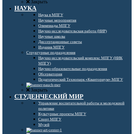
Закрыть
НАУКА
Наука в МПГУ
Научные мероприятия
Олимпиады МПГУ
Научно-исследовательская работа (НИР)
Научные школы
Диссертационные советы
Издания МПГУ
Структурные подразделения
Научно-исследовательский комплекс МПГУ (НИК
МПГУ)
Научно-образовательные подразделения
Обсерватория
Педагогический Технопарк «Кванториум» МПГУ
Закрыть
СТУДЕНЧЕСКИЙ МИР
Управление воспитательной работы и молодежной
политики
Культурные проекты МПГУ
Спорт МПГУ
Музей