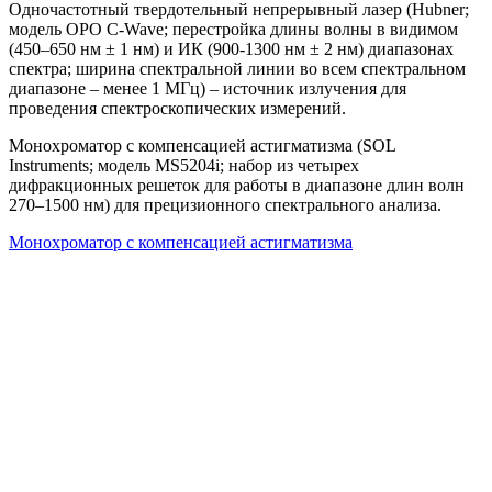
Одночастотный твердотельный непрерывный лазер (Hubner;
модель OPO С-Wave; перестройка длины волны в видимом
(450‒650 нм ± 1 нм) и ИК (900-1300 нм ± 2 нм) диапазонах
спектра; ширина спектральной линии во всем спектральном
диапазоне – менее 1 МГц) – источник излучения для
проведения спектроскопических измерений.
Монохроматор с компенсацией астигматизма (SOL
Instruments; модель MS5204i; набор из четырех
дифракционных решеток для работы в диапазоне длин волн
270‒1500 нм) для прецизионного спектрального анализа.
Монохроматор с компенсацией астигматизма