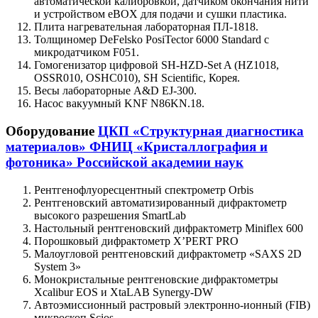
автоматической калибровкой, датчиком окончания нити
и устройством eBOX для подачи и сушки пластика.
Плита нагревательная лабораторная ПЛ-1818.
Толщиномер DeFelsko PosiTector 6000 Standard с
микродатчиком F051.
Гомогенизатор цифровой SH-HZD-Set A (HZ1018,
OSSR010, OSHC010), SH Scientific, Корея.
Весы лабораторные A&D EJ-300.
Насос вакуумный KNF N86KN.18.
Оборудование
ЦКП «Структурная диагностика
материалов» ФНИЦ «Кристаллография и
фотоника» Российской академии наук
Рентгенофлуоресцентный спектрометр Orbis
Рентгеновский автоматизированный дифрактометр
высокого разрешения SmartLab
Настольный рентгеновский дифрактометр Miniflex 600
Порошковый дифрактометр X’PERT PRO
Малоугловой рентгеновский дифрактометр «SAXS 2D
System 3»
Монокристальные рентгеновские дифрактометры
Xcalibur EOS и XtaLAB Synergy-DW
Автоэмиссионный растровый электронно-ионный (FIB)
микроскоп Scios