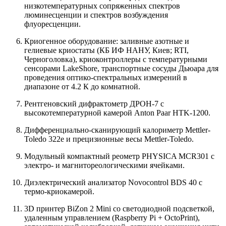
низкотемпературных сопряженных спектров
люминесценции и спектров возбуждения
флуоресценции.
Криогенное оборудование: заливные азотные и
гелиевые криостаты (КБ ИФ НАНУ, Киев; RTI,
Черноголовка), криоконтроллеры с температурными
сенсорами LakeShore, транспортные сосуды Дьюара для
проведения оптико-спектральных измерений в
диапазоне от 4.2 К до комнатной.
Рентгеновский дифрактометр ДРОН-7 с
высокотемпературной камерой Anton Paar HTK-1200.
Дифференциально-сканирующий калориметр Mettler-
Toledo 322e и прецизионные весы Mettler-Toledo.
Модульный компактный реометр PHYSICA MCR301 с
электро- и магнитореологическими ячейками.
Диэлектрический анализатор Novocontrol BDS 40 с
термо-криокамерой.
3D принтер BiZon 2 Mini со светодиодной подсветкой,
удаленным управлением (Raspberry Pi + OctoPrint),