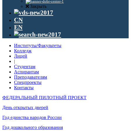
Закрыть
CN
EN
Институты/Факультеты
Колледж
Лицей
|
Студентам
Аспирантам
Преподавателям
Спецпроекты
Контакты
ФЕДЕРАЛЬНЫЙ ПИЛОТНЫЙ ПРОЕКТ
День открытых дверей
Год единства народов России
Год дошкольного образования