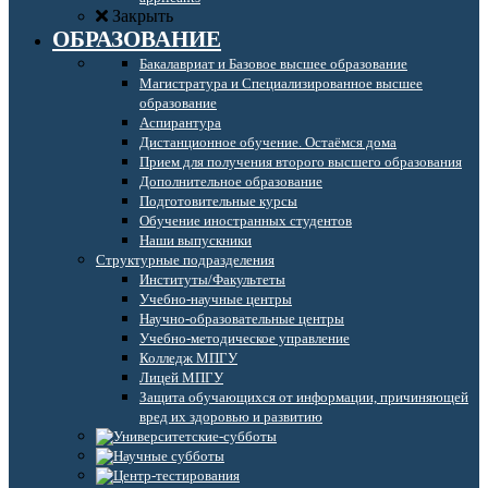
Закрыть
ОБРАЗОВАНИЕ
Бакалавриат и Базовое высшее образование
Магистратура и Специализированное высшее
образование
Аспирантура
Дистанционное обучение. Остаёмся дома
Прием для получения второго высшего образования
Дополнительное образование
Подготовительные курсы
Обучение иностранных студентов
Наши выпускники
Структурные подразделения
Институты/Факультеты
Учебно-научные центры
Научно-образовательные центры
Учебно-методическое управление
Колледж МПГУ
Лицей МПГУ
Защита обучающихся от информации, причиняющей
вред их здоровью и развитию