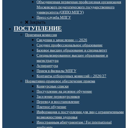
Объединенная первичная профсоюзная организация
Московского педагогического государственного
университета (ОППО МПГУ)
Пресс-служба МПГУ
Закрыть
ПОСТУПЛЕНИЕ
Приемная комиссия
Сведения о зачислении — 2026
Среднее профессиональное образование
Базовое высшее образование и специалитет
Специализированное высшее образование и
магистратура
Аспирантура
Прием в филиалы МПГУ
Контакты отборочных комиссий – 2026/27
Нормативно-правовое обеспечение приема
Конкурсные списки
Поступление на целевое обучение
Заселение первокурсников
Перевод и восстановление
Платное обучение
Информация о поступлении для лиц с ограниченными
возможностями здоровья
Иностранным абитуриентам / For international
applicants