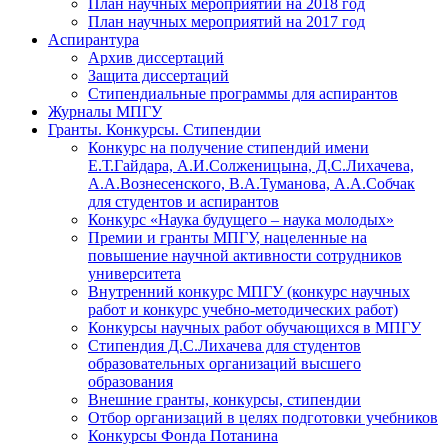
План научных мероприятий на 2018 год
План научных мероприятий на 2017 год
Аспирантура
Архив диссертаций
Защита диссертаций
Стипендиальные программы для аспирантов
Журналы МПГУ
Гранты. Конкурсы. Стипендии
Конкурс на получение стипендий имени
Е.Т.Гайдара, А.И.Солженицына, Д.С.Лихачева,
А.А.Вознесенского, В.А.Туманова, А.А.Собчак
для студентов и аспирантов
Конкурс «Наука будущего – наука молодых»
Премии и гранты МПГУ, нацеленные на
повышение научной активности сотрудников
университета
Внутренний конкурс МПГУ (конкурс научных
работ и конкурс учебно-методических работ)
Конкурсы научных работ обучающихся в МПГУ
Стипендия Д.С.Лихачева для студентов
образовательных организаций высшего
образования
Внешние гранты, конкурсы, стипендии
Отбор организаций в целях подготовки учебников
Конкурсы Фонда Потанина