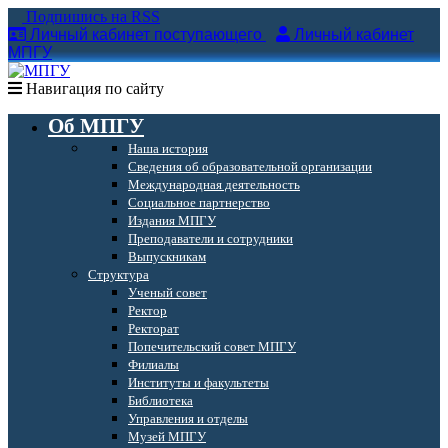
Подпишись на RSS
Личный кабинет поступающего
Личный кабинет
МПГУ
Навигация по сайту
Об МПГУ
Наша история
Сведения об образовательной организации
Международная деятельность
Социальное партнерство
Издания МПГУ
Преподаватели и сотрудники
Выпускникам
Структура
Ученый совет
Ректор
Ректорат
Попечительский совет МПГУ
Филиалы
Институты и факультеты
Библиотека
Управления и отделы
Музей МПГУ