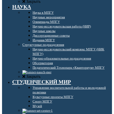
Закрыть
НАУКА
Наука в МПГУ
Научные мероприятия
Олимпиады МПГУ
Научно-исследовательская работа (НИР)
Научные школы
Диссертационные советы
Издания МПГУ
Структурные подразделения
Научно-исследовательский комплекс МПГУ (НИК
МПГУ)
Научно-образовательные подразделения
Обсерватория
Педагогический Технопарк «Кванториум» МПГУ
Закрыть
СТУДЕНЧЕСКИЙ МИР
Управление воспитательной работы и молодежной
политики
Культурные проекты МПГУ
Спорт МПГУ
Музей