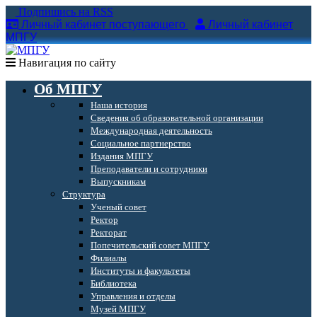
Подпишись на RSS
Личный кабинет поступающего
Личный кабинет
МПГУ
Навигация по сайту
Об МПГУ
Наша история
Сведения об образовательной организации
Международная деятельность
Социальное партнерство
Издания МПГУ
Преподаватели и сотрудники
Выпускникам
Структура
Ученый совет
Ректор
Ректорат
Попечительский совет МПГУ
Филиалы
Институты и факультеты
Библиотека
Управления и отделы
Музей МПГУ