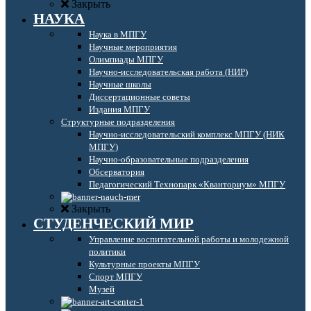
Закрыть
НАУКА
Наука в МПГУ
Научные мероприятия
Олимпиады МПГУ
Научно-исследовательская работа (НИР)
Научные школы
Диссертационные советы
Издания МПГУ
Структурные подразделения
Научно-исследовательский комплекс МПГУ (НИК
МПГУ)
Научно-образовательные подразделения
Обсерватория
Педагогический Технопарк «Кванториум» МПГУ
Закрыть
СТУДЕНЧЕСКИЙ МИР
Управление воспитательной работы и молодежной
политики
Культурные проекты МПГУ
Спорт МПГУ
Музей