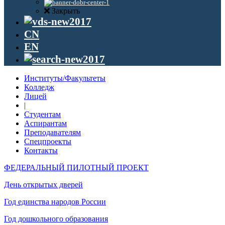
Закрыть
CN
EN
Институты/Факультеты
Колледж
Лицей
|
Студентам
Аспирантам
Преподавателям
Спецпроекты
Контакты
ФЕДЕРАЛЬНЫЙ ПИЛОТНЫЙ ПРОЕКТ
День открытых дверей
Год единства народов России
Год дошкольного образования