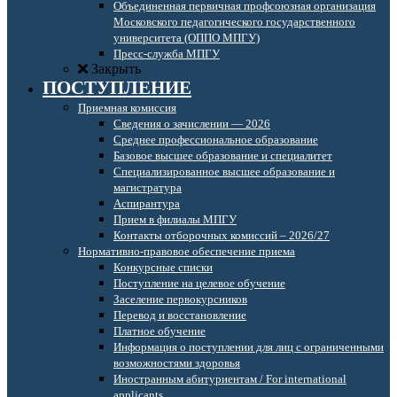
Объединенная первичная профсоюзная организация
Московского педагогического государственного
университета (ОППО МПГУ)
Пресс-служба МПГУ
Закрыть
ПОСТУПЛЕНИЕ
Приемная комиссия
Сведения о зачислении — 2026
Среднее профессиональное образование
Базовое высшее образование и специалитет
Специализированное высшее образование и
магистратура
Аспирантура
Прием в филиалы МПГУ
Контакты отборочных комиссий – 2026/27
Нормативно-правовое обеспечение приема
Конкурсные списки
Поступление на целевое обучение
Заселение первокурсников
Перевод и восстановление
Платное обучение
Информация о поступлении для лиц с ограниченными
возможностями здоровья
Иностранным абитуриентам / For international
applicants