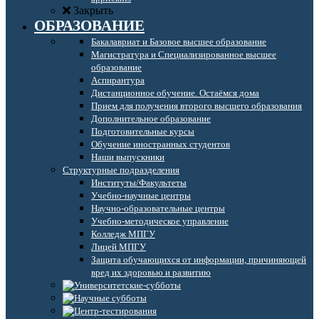
Закрыть
ОБРАЗОВАНИЕ
Бакалавриат и Базовое высшее образование
Магистратура и Специализированное высшее
образование
Аспирантура
Дистанционное обучение. Остаёмся дома
Прием для получения второго высшего образования
Дополнительное образование
Подготовительные курсы
Обучение иностранных студентов
Наши выпускники
Структурные подразделения
Институты/Факультеты
Учебно-научные центры
Научно-образовательные центры
Учебно-методическое управление
Колледж МПГУ
Лицей МПГУ
Защита обучающихся от информации, причиняющей
вред их здоровью и развитию