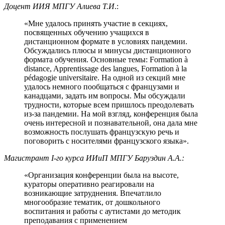
Доцент ИИЯ МПГУ Алиева Т.И
.:
«Мне удалось принять участие в секциях,
посвященных обучению учащихся в
дистанционном формате в условиях пандемии.
Обсуждались плюсы и минусы дистанционного
формата обучения. Основные темы: Formation à
distance, Apprentissage des langues, Formation à la
pédagogie universitaire. На одной из секций мне
удалось немного пообщаться с французами и
канадцами, задать им вопросы. Мы обсуждали
трудности, которые всем пришлось преодолевать
из-за пандемии. На мой взгляд, конференция была
очень интересной и познавательной, она дала мне
возможность послушать французскую речь и
поговорить с носителями французского языка».
Магистрант
I
-го курса ИИиП МПГУ Баруздин А.А.:
«Организация конференции была на высоте,
кураторы оперативно реагировали на
возникающие затруднения. Впечатлило
многообразие тематик, от дошкольного
воспитания и работы с аутистами до методик
преподавания с применением