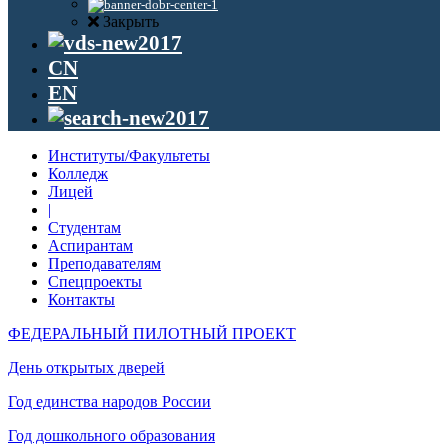
Закрыть
CN
EN
Институты/Факультеты
Колледж
Лицей
|
Студентам
Аспирантам
Преподавателям
Спецпроекты
Контакты
ФЕДЕРАЛЬНЫЙ ПИЛОТНЫЙ ПРОЕКТ
День открытых дверей
Год единства народов России
Год дошкольного образования