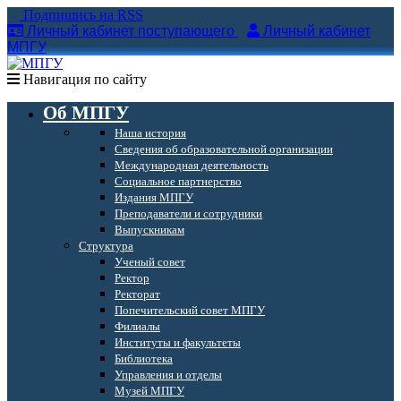
Подпишись на RSS
Личный кабинет поступающего
Личный кабинет
МПГУ
Навигация по сайту
Об МПГУ
Наша история
Сведения об образовательной организации
Международная деятельность
Социальное партнерство
Издания МПГУ
Преподаватели и сотрудники
Выпускникам
Структура
Ученый совет
Ректор
Ректорат
Попечительский совет МПГУ
Филиалы
Институты и факультеты
Библиотека
Управления и отделы
Музей МПГУ