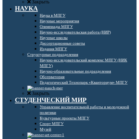
Закрыть
НАУКА
Наука в МПГУ
Научные мероприятия
Олимпиады МПГУ
Научно-исследовательская работа (НИР)
Научные школы
Диссертационные советы
Издания МПГУ
Структурные подразделения
Научно-исследовательский комплекс МПГУ (НИК
МПГУ)
Научно-образовательные подразделения
Обсерватория
Педагогический Технопарк «Кванториум» МПГУ
Закрыть
СТУДЕНЧЕСКИЙ МИР
Управление воспитательной работы и молодежной
политики
Культурные проекты МПГУ
Спорт МПГУ
Музей