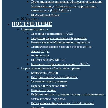
Объединенная первичная профсоюзная организация
Московского педагогического государственного
университета (ОППО МПГУ)
Пресс-служба МПГУ
Закрыть
ПОСТУПЛЕНИЕ
Приемная комиссия
Сведения о зачислении — 2026
Среднее профессиональное образование
Базовое высшее образование и специалитет
Специализированное высшее образование и
магистратура
Аспирантура
Прием в филиалы МПГУ
Контакты отборочных комиссий – 2026/27
Нормативно-правовое обеспечение приема
Конкурсные списки
Поступление на целевое обучение
Заселение первокурсников
Перевод и восстановление
Платное обучение
Информация о поступлении для лиц с ограниченными
возможностями здоровья
Иностранным абитуриентам / For international
applicants