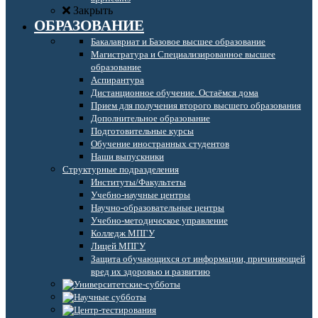
Закрыть
ОБРАЗОВАНИЕ
Бакалавриат и Базовое высшее образование
Магистратура и Специализированное высшее
образование
Аспирантура
Дистанционное обучение. Остаёмся дома
Прием для получения второго высшего образования
Дополнительное образование
Подготовительные курсы
Обучение иностранных студентов
Наши выпускники
Структурные подразделения
Институты/Факультеты
Учебно-научные центры
Научно-образовательные центры
Учебно-методическое управление
Колледж МПГУ
Лицей МПГУ
Защита обучающихся от информации, причиняющей
вред их здоровью и развитию