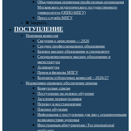
Объединенная первичная профсоюзная организация
Московского педагогического государственного
университета (ОППО МПГУ)
Пресс-служба МПГУ
Закрыть
ПОСТУПЛЕНИЕ
Приемная комиссия
Сведения о зачислении — 2026
Среднее профессиональное образование
Базовое высшее образование и специалитет
Специализированное высшее образование и
магистратура
Аспирантура
Прием в филиалы МПГУ
Контакты отборочных комиссий – 2026/27
Нормативно-правовое обеспечение приема
Конкурсные списки
Поступление на целевое обучение
Заселение первокурсников
Перевод и восстановление
Платное обучение
Информация о поступлении для лиц с ограниченными
возможностями здоровья
Иностранным абитуриентам / For international
applicants