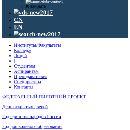
Закрыть
CN
EN
Институты/Факультеты
Колледж
Лицей
|
Студентам
Аспирантам
Преподавателям
Спецпроекты
Контакты
ФЕДЕРАЛЬНЫЙ ПИЛОТНЫЙ ПРОЕКТ
День открытых дверей
Год единства народов России
Год дошкольного образования