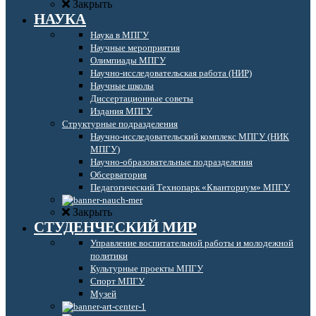
Закрыть
НАУКА
Наука в МПГУ
Научные мероприятия
Олимпиады МПГУ
Научно-исследовательская работа (НИР)
Научные школы
Диссертационные советы
Издания МПГУ
Структурные подразделения
Научно-исследовательский комплекс МПГУ (НИК
МПГУ)
Научно-образовательные подразделения
Обсерватория
Педагогический Технопарк «Кванториум» МПГУ
Закрыть
СТУДЕНЧЕСКИЙ МИР
Управление воспитательной работы и молодежной
политики
Культурные проекты МПГУ
Спорт МПГУ
Музей