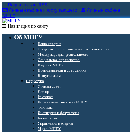
Подпишись на RSS
Личный кабинет поступающего
Личный кабинет
МПГУ
Навигация по сайту
Об МПГУ
Наша история
Сведения об образовательной организации
Международная деятельность
Социальное партнерство
Издания МПГУ
Преподаватели и сотрудники
Выпускникам
Структура
Ученый совет
Ректор
Ректорат
Попечительский совет МПГУ
Филиалы
Институты и факультеты
Библиотека
Управления и отделы
Музей МПГУ