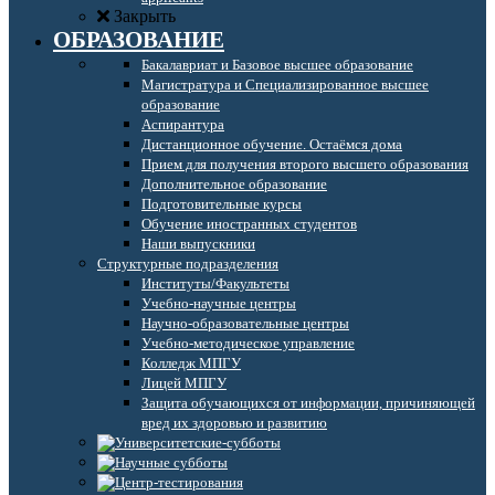
Закрыть
ОБРАЗОВАНИЕ
Бакалавриат и Базовое высшее образование
Магистратура и Специализированное высшее
образование
Аспирантура
Дистанционное обучение. Остаёмся дома
Прием для получения второго высшего образования
Дополнительное образование
Подготовительные курсы
Обучение иностранных студентов
Наши выпускники
Структурные подразделения
Институты/Факультеты
Учебно-научные центры
Научно-образовательные центры
Учебно-методическое управление
Колледж МПГУ
Лицей МПГУ
Защита обучающихся от информации, причиняющей
вред их здоровью и развитию