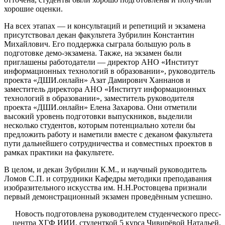
хорошие оценки.
На всех этапах — и консультаций и репетиций и экзамена
присутствовал декан факультета Зубрилин Константин
Михайлович. Его поддержка сыграла большую роль в
подготовке демо-экзамена. Также, на экзамен были
приглашены работодатели — д
иректор АНО «Институт
информационных технологий в образовании», руководитель
проекта «ДШИ.онлайн» Азат Дамирович Ханнанов и
заместитель директора АНО «Институт информационных
технологий в образовании», заместитель руководителя
проекта «ДШИ.онлайн» Елена Захарова. Они отметили
высокий уровень подготовки выпускников, выделили
несколько студентов, которым потенциально хотели бы
предложить работу и наметили вместе с деканом факультета
пути дальнейшего сотрудничества и совместных проектов в
рамках практики на факультете.
В целом, и декан Зубрилин К.М., и научный руководитель
Ломов С.П. и сотрудники Кафедры методики преподавания
изобразительного искусства им. Н.Н.Ростовцева признали
первый демонстрационный экзамен проведённым успешно.
Новость подготовлена руководителем студенческого пресс-
центра ХГФ ИИИ, студенткой 5 курса Чивирёвой Натальей,