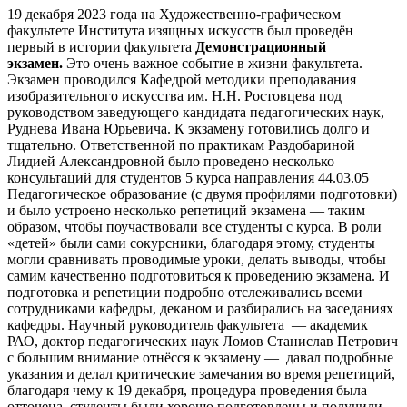
19 декабря 2023 года на Художественно-графическом
факультете Института изящных искусств был проведён
первый в истории факультета
Демонстрационный
экзамен.
Это очень важное событие в жизни факультета.
Экзамен проводился Кафедрой методики преподавания
изобразительного искусства им. Н.Н. Ростовцева под
руководством заведующего кандидата педагогических наук,
Руднева Ивана Юрьевича. К экзамену готовились долго и
тщательно. Ответственной по практикам Раздобариной
Лидией Александровной было проведено несколько
консультаций для студентов 5 курса направления 44.03.05
Педагогическое образование (с двумя профилями подготовки)
и было устроено несколько репетиций экзамена — таким
образом, чтобы поучаствовали все студенты с курса. В роли
«детей» были сами сокурсники, благодаря этому, студенты
могли сравнивать проводимые уроки, делать выводы, чтобы
самим качественно подготовиться к проведению экзамена. И
подготовка и репетиции подробно отслеживались всеми
сотрудниками кафедры, деканом и разбирались на заседаниях
кафедры. Научный руководитель факультета — академик
РАО, доктор педагогических наук Ломов Станислав Петрович
с большим внимание отнёсся к экзамену — давал подробные
указания и делал критические замечания во время репетиций,
благодаря чему к 19 декабря, процедура проведения была
отточена, студенты были хорошо подготовлены и получили