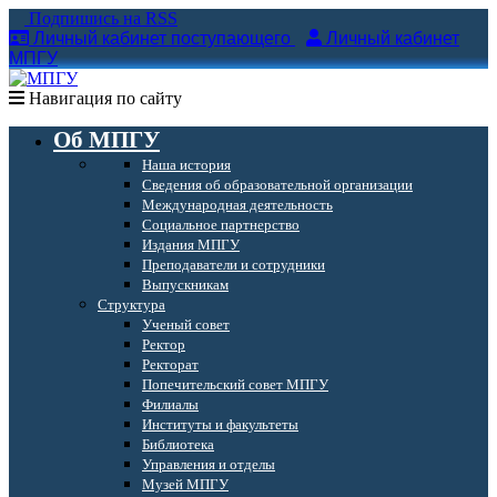
Подпишись на RSS
Личный кабинет поступающего
Личный кабинет
МПГУ
Навигация по сайту
Об МПГУ
Наша история
Сведения об образовательной организации
Международная деятельность
Социальное партнерство
Издания МПГУ
Преподаватели и сотрудники
Выпускникам
Структура
Ученый совет
Ректор
Ректорат
Попечительский совет МПГУ
Филиалы
Институты и факультеты
Библиотека
Управления и отделы
Музей МПГУ