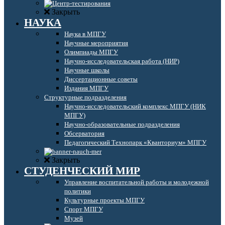
Закрыть
НАУКА
Наука в МПГУ
Научные мероприятия
Олимпиады МПГУ
Научно-исследовательская работа (НИР)
Научные школы
Диссертационные советы
Издания МПГУ
Структурные подразделения
Научно-исследовательский комплекс МПГУ (НИК
МПГУ)
Научно-образовательные подразделения
Обсерватория
Педагогический Технопарк «Кванториум» МПГУ
Закрыть
СТУДЕНЧЕСКИЙ МИР
Управление воспитательной работы и молодежной
политики
Культурные проекты МПГУ
Спорт МПГУ
Музей