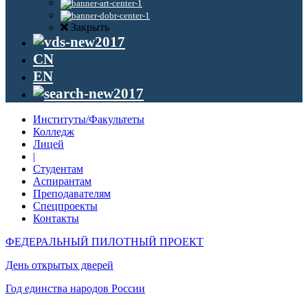
Закрыть
CN
EN
Институты/Факультеты
Колледж
Лицей
|
Студентам
Аспирантам
Преподавателям
Спецпроекты
Контакты
ФЕДЕРАЛЬНЫЙ ПИЛОТНЫЙ ПРОЕКТ
День открытых дверей
Год единства народов России