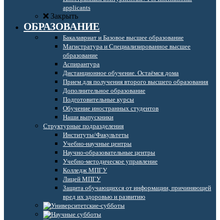
applicants
Закрыть
ОБРАЗОВАНИЕ
Бакалавриат и Базовое высшее образование
Магистратура и Специализированное высшее
образование
Аспирантура
Дистанционное обучение. Остаёмся дома
Прием для получения второго высшего образования
Дополнительное образование
Подготовительные курсы
Обучение иностранных студентов
Наши выпускники
Структурные подразделения
Институты/Факультеты
Учебно-научные центры
Научно-образовательные центры
Учебно-методическое управление
Колледж МПГУ
Лицей МПГУ
Защита обучающихся от информации, причиняющей
вред их здоровью и развитию