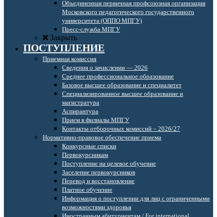
Объединенная первичная профсоюзная организация
Московского педагогического государственного
университета (ОППО МПГУ)
Пресс-служба МПГУ
Закрыть
ПОСТУПЛЕНИЕ
Приемная комиссия
Сведения о зачислении — 2026
Среднее профессиональное образование
Базовое высшее образование и специалитет
Специализированное высшее образование и
магистратура
Аспирантура
Прием в филиалы МПГУ
Контакты отборочных комиссий – 2026/27
Нормативно-правовое обеспечение приема
Конкурсные списки
Первокурсникам
Поступление на целевое обучение
Заселение первокурсников
Перевод и восстановление
Платное обучение
Информация о поступлении для лиц с ограниченными
возможностями здоровья
Иностранным абитуриентам / For international