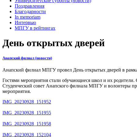
Университетские субботы (новости)
Поздравления
Благодарности
In memoriam
Интервью
МПГУ в рейтингах
День открытых дверей
Анапский филиал (новости)
Анапский филиал МПГУ провел День открытых дверей в рамк
Гостями мероприятия стали обучающиеся школ и их родители. 
Студенческий совет Анапского филиала МПГУ и волонтеры пр
мероприятия.
IMG_20230928_151952
IMG_20230928_151955
IMG_20230928_151958
IMG_20230928_152104