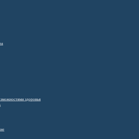
ра
озможностями здоровья
s
ние