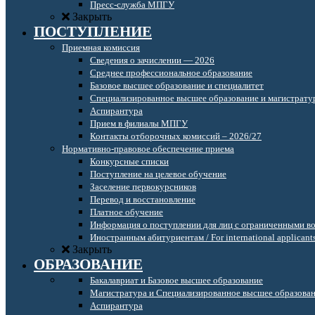
Пресс-служба МПГУ
Закрыть
ПОСТУПЛЕНИЕ
Приемная комиссия
Сведения о зачислении — 2026
Среднее профессиональное образование
Базовое высшее образование и специалитет
Специализированное высшее образование и магистрату
Аспирантура
Прием в филиалы МПГУ
Контакты отборочных комиссий – 2026/27
Нормативно-правовое обеспечение приема
Конкурсные списки
Поступление на целевое обучение
Заселение первокурсников
Перевод и восстановление
Платное обучение
Информация о поступлении для лиц с ограниченными в
Иностранным абитуриентам / For international applicant
Закрыть
ОБРАЗОВАНИЕ
Бакалавриат и Базовое высшее образование
Магистратура и Специализированное высшее образова
Аспирантура