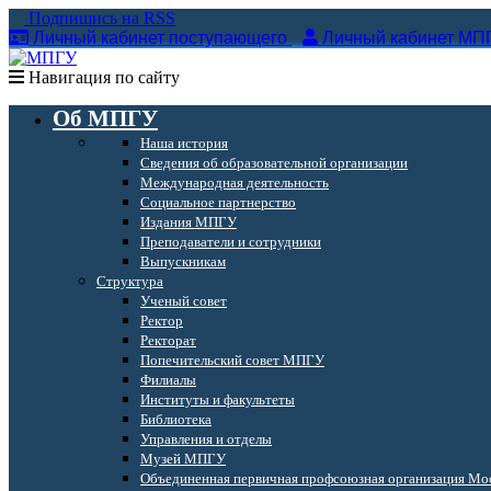
Подпишись на RSS
Личный кабинет поступающего
Личный кабинет МП
Навигация по сайту
Об МПГУ
Наша история
Сведения об образовательной организации
Международная деятельность
Социальное партнерство
Издания МПГУ
Преподаватели и сотрудники
Выпускникам
Структура
Ученый совет
Ректор
Ректорат
Попечительский совет МПГУ
Филиалы
Институты и факультеты
Библиотека
Управления и отделы
Музей МПГУ
Объединенная первичная профсоюзная организация Мос