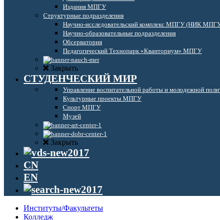
Издания МПГУ
Структурные подразделения
Научно-исследовательский комплекс МПГУ (НИК МПГ
Научно-образовательные подразделения
Обсерватория
Педагогический Технопарк «Кванториум» МПГУ
Закрыть
СТУДЕНЧЕСКИЙ МИР
Управление воспитательной работы и молодежной поли
Культурные проекты МПГУ
Спорт МПГУ
Музей
Закрыть
CN
EN
Институты/Факультеты
Колледж