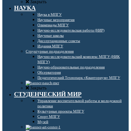
Закрыть
НАУКА
Наука в МПГУ
Научные мероприятия
Олимпиады МПГУ
Научно-исследовательская работа (НИР)
Научные школы
Диссертационные советы
Издания МПГУ
Структурные подразделения
Научно-исследовательский комплекс МПГУ (НИК
МПГУ)
Научно-образовательные подразделения
Обсерватория
Педагогический Технопарк «Кванториум» МПГУ
Закрыть
СТУДЕНЧЕСКИЙ МИР
Управление воспитательной работы и молодежной
политики
Культурные проекты МПГУ
Спорт МПГУ
Музей