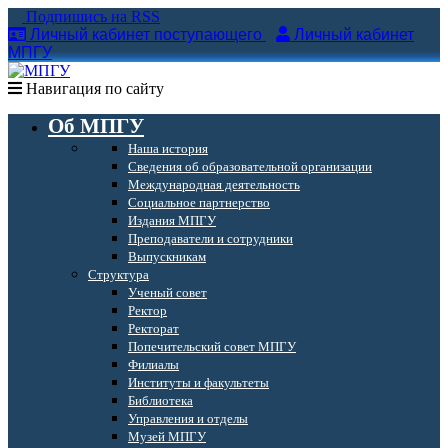
Подпишись на RSS
Личный кабинет поступающего
Личный кабинет
МПГУ
Навигация по сайту
Об МПГУ
Наша история
Сведения об образовательной организации
Международная деятельность
Социальное партнерство
Издания МПГУ
Преподаватели и сотрудники
Выпускникам
Структура
Ученый совет
Ректор
Ректорат
Попечительский совет МПГУ
Филиалы
Институты и факультеты
Библиотека
Управления и отделы
Музей МПГУ