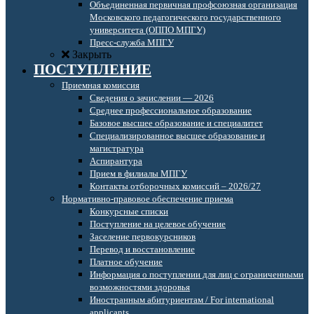
Объединенная первичная профсоюзная организация
Московского педагогического государственного
университета (ОППО МПГУ)
Пресс-служба МПГУ
Закрыть
ПОСТУПЛЕНИЕ
Приемная комиссия
Сведения о зачислении — 2026
Среднее профессиональное образование
Базовое высшее образование и специалитет
Специализированное высшее образование и
магистратура
Аспирантура
Прием в филиалы МПГУ
Контакты отборочных комиссий – 2026/27
Нормативно-правовое обеспечение приема
Конкурсные списки
Поступление на целевое обучение
Заселение первокурсников
Перевод и восстановление
Платное обучение
Информация о поступлении для лиц с ограниченными
возможностями здоровья
Иностранным абитуриентам / For international
applicants