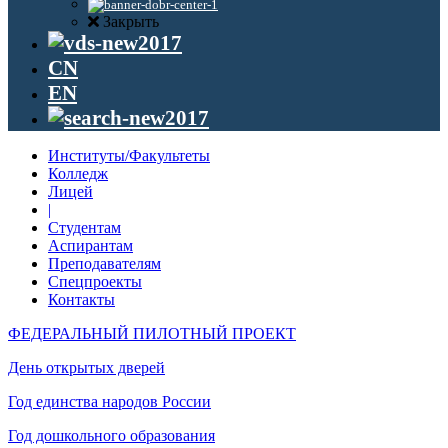
Закрыть
CN
EN
Институты/Факультеты
Колледж
Лицей
|
Студентам
Аспирантам
Преподавателям
Спецпроекты
Контакты
ФЕДЕРАЛЬНЫЙ ПИЛОТНЫЙ ПРОЕКТ
День открытых дверей
Год единства народов России
Год дошкольного образования