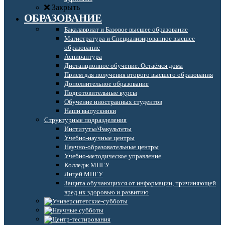
Закрыть
ОБРАЗОВАНИЕ
Бакалавриат и Базовое высшее образование
Магистратура и Специализированное высшее
образование
Аспирантура
Дистанционное обучение. Остаёмся дома
Прием для получения второго высшего образования
Дополнительное образование
Подготовительные курсы
Обучение иностранных студентов
Наши выпускники
Структурные подразделения
Институты/Факультеты
Учебно-научные центры
Научно-образовательные центры
Учебно-методическое управление
Колледж МПГУ
Лицей МПГУ
Защита обучающихся от информации, причиняющей
вред их здоровью и развитию