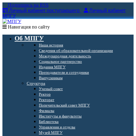
Подпишись на RSS
Личный кабинет поступающего
Личный кабинет
МПГУ
Навигация по сайту
Об МПГУ
Наша история
Сведения об образовательной организации
Международная деятельность
Социальное партнерство
Издания МПГУ
Преподаватели и сотрудники
Выпускникам
Структура
Ученый совет
Ректор
Ректорат
Попечительский совет МПГУ
Филиалы
Институты и факультеты
Библиотека
Управления и отделы
Музей МПГУ