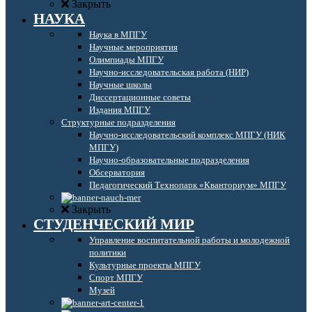
Закрыть
НАУКА
Наука в МПГУ
Научные мероприятия
Олимпиады МПГУ
Научно-исследовательская работа (НИР)
Научные школы
Диссертационные советы
Издания МПГУ
Структурные подразделения
Научно-исследовательский комплекс МПГУ (НИК
МПГУ)
Научно-образовательные подразделения
Обсерватория
Педагогический Технопарк «Кванториум» МПГУ
Закрыть
СТУДЕНЧЕСКИЙ МИР
Управление воспитательной работы и молодежной
политики
Культурные проекты МПГУ
Спорт МПГУ
Музей