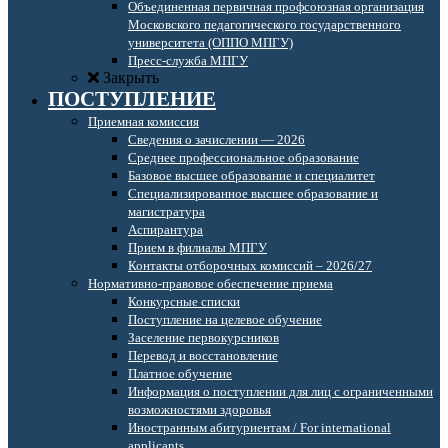
Объединенная первичная профсоюзная организация
Московского педагогического государственного
университета (ОППО МПГУ)
Пресс-служба МПГУ
Закрыть
ПОСТУПЛЕНИЕ
Приемная комиссия
Сведения о зачислении — 2026
Среднее профессиональное образование
Базовое высшее образование и специалитет
Специализированное высшее образование и
магистратура
Аспирантура
Прием в филиалы МПГУ
Контакты отборочных комиссий – 2026/27
Нормативно-правовое обеспечение приема
Конкурсные списки
Поступление на целевое обучение
Заселение первокурсников
Перевод и восстановление
Платное обучение
Информация о поступлении для лиц с ограниченными
возможностями здоровья
Иностранным абитуриентам / For international
applicants