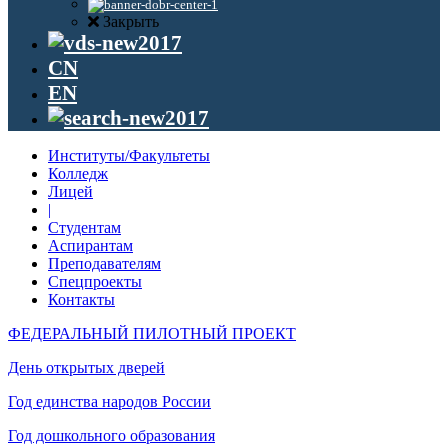
Закрыть
CN
EN
Институты/Факультеты
Колледж
Лицей
|
Студентам
Аспирантам
Преподавателям
Спецпроекты
Контакты
ФЕДЕРАЛЬНЫЙ ПИЛОТНЫЙ ПРОЕКТ
День открытых дверей
Год единства народов России
Год дошкольного образования