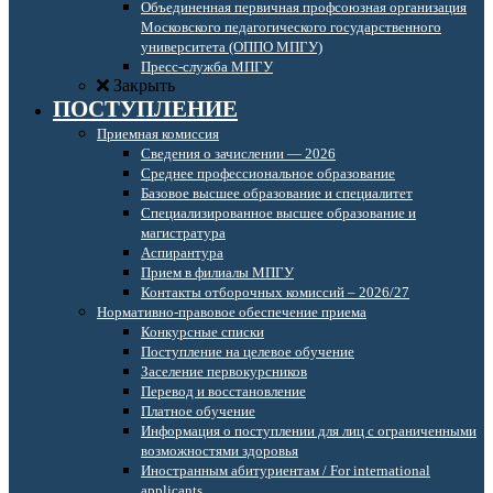
Объединенная первичная профсоюзная организация
Московского педагогического государственного
университета (ОППО МПГУ)
Пресс-служба МПГУ
Закрыть
ПОСТУПЛЕНИЕ
Приемная комиссия
Сведения о зачислении — 2026
Среднее профессиональное образование
Базовое высшее образование и специалитет
Специализированное высшее образование и
магистратура
Аспирантура
Прием в филиалы МПГУ
Контакты отборочных комиссий – 2026/27
Нормативно-правовое обеспечение приема
Конкурсные списки
Поступление на целевое обучение
Заселение первокурсников
Перевод и восстановление
Платное обучение
Информация о поступлении для лиц с ограниченными
возможностями здоровья
Иностранным абитуриентам / For international
applicants