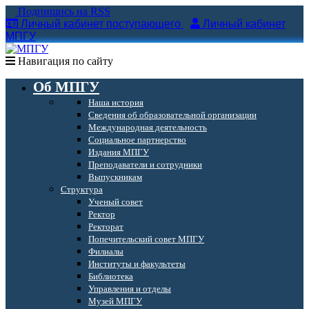
Подпишись на RSS
Личный кабинет поступающего
Личный кабинет
МПГУ
Навигация по сайту
Об МПГУ
Наша история
Сведения об образовательной организации
Международная деятельность
Социальное партнерство
Издания МПГУ
Преподаватели и сотрудники
Выпускникам
Структура
Ученый совет
Ректор
Ректорат
Попечительский совет МПГУ
Филиалы
Институты и факультеты
Библиотека
Управления и отделы
Музей МПГУ