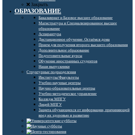
Закрыть
ОБРАЗОВАНИЕ
Бакалавриат и Базовое высшее образование
Магистратура и Специализированное высшее
образование
Аспирантура
Дистанционное обучение. Остаёмся дома
Прием для получения второго высшего образования
Дополнительное образование
Подготовительные курсы
Обучение иностранных студентов
Наши выпускники
Структурные подразделения
Институты/Факультеты
Учебно-научные центры
Научно-образовательные центры
Учебно-методическое управление
Колледж МПГУ
Лицей МПГУ
Защита обучающихся от информации, причиняющей
вред их здоровью и развитию