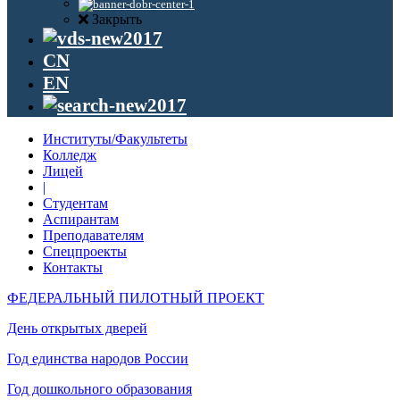
Закрыть
CN
EN
Институты/Факультеты
Колледж
Лицей
|
Студентам
Аспирантам
Преподавателям
Спецпроекты
Контакты
ФЕДЕРАЛЬНЫЙ ПИЛОТНЫЙ ПРОЕКТ
День открытых дверей
Год единства народов России
Год дошкольного образования