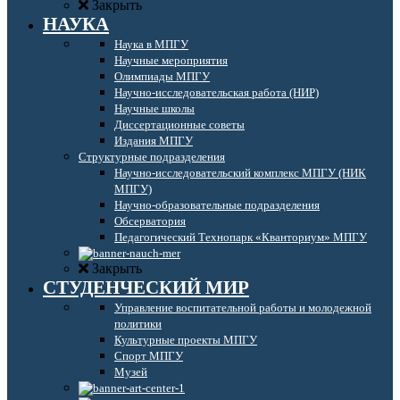
Закрыть
НАУКА
Наука в МПГУ
Научные мероприятия
Олимпиады МПГУ
Научно-исследовательская работа (НИР)
Научные школы
Диссертационные советы
Издания МПГУ
Структурные подразделения
Научно-исследовательский комплекс МПГУ (НИК
МПГУ)
Научно-образовательные подразделения
Обсерватория
Педагогический Технопарк «Кванториум» МПГУ
Закрыть
СТУДЕНЧЕСКИЙ МИР
Управление воспитательной работы и молодежной
политики
Культурные проекты МПГУ
Спорт МПГУ
Музей