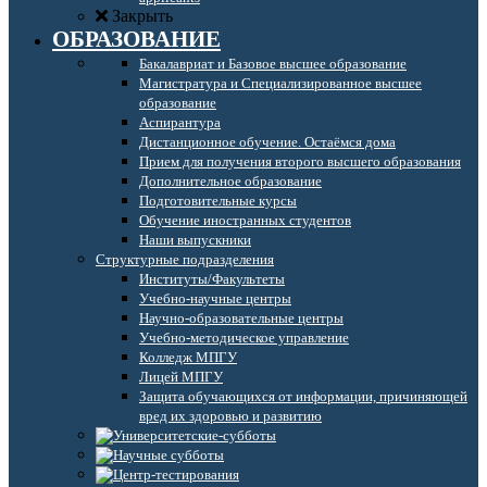
Закрыть
ОБРАЗОВАНИЕ
Бакалавриат и Базовое высшее образование
Магистратура и Специализированное высшее
образование
Аспирантура
Дистанционное обучение. Остаёмся дома
Прием для получения второго высшего образования
Дополнительное образование
Подготовительные курсы
Обучение иностранных студентов
Наши выпускники
Структурные подразделения
Институты/Факультеты
Учебно-научные центры
Научно-образовательные центры
Учебно-методическое управление
Колледж МПГУ
Лицей МПГУ
Защита обучающихся от информации, причиняющей
вред их здоровью и развитию