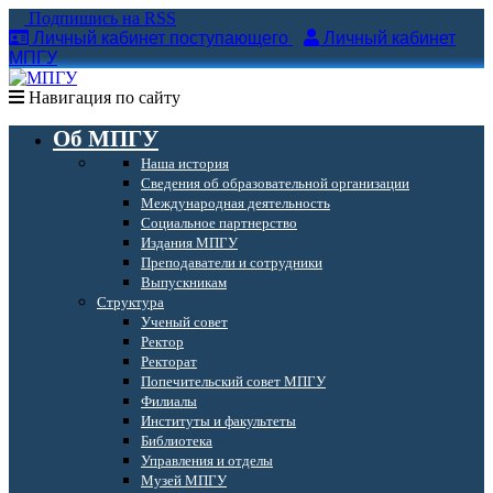
Подпишись на RSS
Личный кабинет поступающего
Личный кабинет
МПГУ
Навигация по сайту
Об МПГУ
Наша история
Сведения об образовательной организации
Международная деятельность
Социальное партнерство
Издания МПГУ
Преподаватели и сотрудники
Выпускникам
Структура
Ученый совет
Ректор
Ректорат
Попечительский совет МПГУ
Филиалы
Институты и факультеты
Библиотека
Управления и отделы
Музей МПГУ