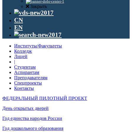
Закрыть
CN
EN
Институты/Факультеты
Колледж
Лицей
|
Студентам
Аспирантам
Преподавателям
Спецпроекты
Контакты
ФЕДЕРАЛЬНЫЙ ПИЛОТНЫЙ ПРОЕКТ
День открытых дверей
Год единства народов России
Год дошкольного образования