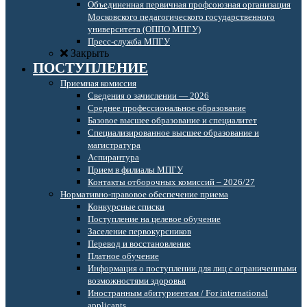
Объединенная первичная профсоюзная организация
Московского педагогического государственного
университета (ОППО МПГУ)
Пресс-служба МПГУ
Закрыть
ПОСТУПЛЕНИЕ
Приемная комиссия
Сведения о зачислении — 2026
Среднее профессиональное образование
Базовое высшее образование и специалитет
Специализированное высшее образование и
магистратура
Аспирантура
Прием в филиалы МПГУ
Контакты отборочных комиссий – 2026/27
Нормативно-правовое обеспечение приема
Конкурсные списки
Поступление на целевое обучение
Заселение первокурсников
Перевод и восстановление
Платное обучение
Информация о поступлении для лиц с ограниченными
возможностями здоровья
Иностранным абитуриентам / For international
applicants