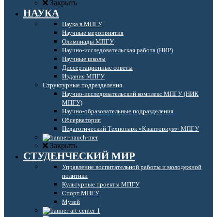
Закрыть
НАУКА
Наука в МПГУ
Научные мероприятия
Олимпиады МПГУ
Научно-исследовательская работа (НИР)
Научные школы
Диссертационные советы
Издания МПГУ
Структурные подразделения
Научно-исследовательский комплекс МПГУ (НИК
МПГУ)
Научно-образовательные подразделения
Обсерватория
Педагогический Технопарк «Кванториум» МПГУ
Закрыть
СТУДЕНЧЕСКИЙ МИР
Управление воспитательной работы и молодежной
политики
Культурные проекты МПГУ
Спорт МПГУ
Музей