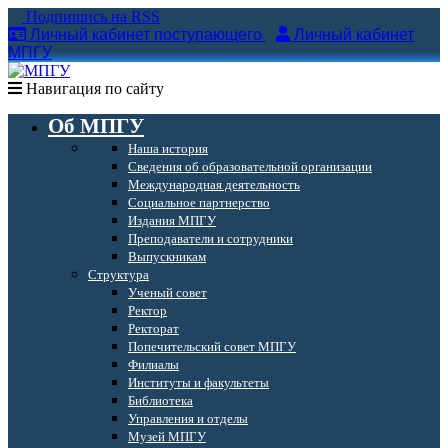
Подпишись на RSS
Личный кабинет поступающего
Личный кабинет
МПГУ
Навигация по сайту
Об МПГУ
Наша история
Сведения об образовательной организации
Международная деятельность
Социальное партнерство
Издания МПГУ
Преподаватели и сотрудники
Выпускникам
Структура
Ученый совет
Ректор
Ректорат
Попечительский совет МПГУ
Филиалы
Институты и факультеты
Библиотека
Управления и отделы
Музей МПГУ