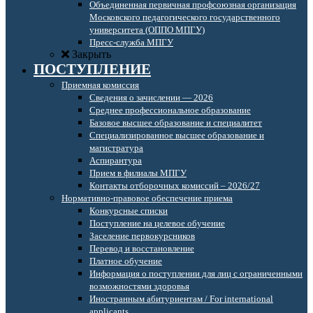
Объединенная первичная профсоюзная организация
Московского педагогического государственного
университета (ОППО МПГУ)
Пресс-служба МПГУ
Закрыть
ПОСТУПЛЕНИЕ
Приемная комиссия
Сведения о зачислении — 2026
Среднее профессиональное образование
Базовое высшее образование и специалитет
Специализированное высшее образование и
магистратура
Аспирантура
Прием в филиалы МПГУ
Контакты отборочных комиссий – 2026/27
Нормативно-правовое обеспечение приема
Конкурсные списки
Поступление на целевое обучение
Заселение первокурсников
Перевод и восстановление
Платное обучение
Информация о поступлении для лиц с ограниченными
возможностями здоровья
Иностранным абитуриентам / For international
applicants