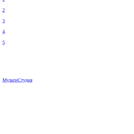
2
3
4
5
МультиСтудия