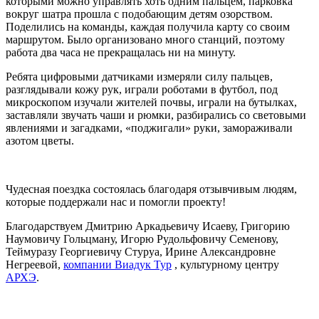
которыми можно управлять хоть одним пальцем, парковка
вокруг шатра прошла с подобающим детям озорством.
Поделились на команды, каждая получила карту со своим
маршрутом. Было организовано много станций, поэтому
работа два часа не прекращалась ни на минуту.
Ребята цифровыми датчиками измеряли силу пальцев,
разглядывали кожу рук, играли роботами в футбол, под
микроскопом изучали жителей почвы, играли на бутылках,
заставляли звучать чаши и рюмки, разбирались со световыми
явлениями и загадками, «поджигали» руки, замораживали
азотом цветы.
Чудесная поездка состоялась благодаря отзывчивым людям,
которые поддержали нас и помогли проекту!
Благодарствуем Дмитрию Аркадьевичу Исаеву, Григорию
Наумовичу Гольцману, Игорю Рудольфовичу Семенову,
Теймуразу Георгиевичу Стуруа, Ирине Александровне
Негреевой,
компании Виадук Тур
, культурному центру
АРХЭ
.