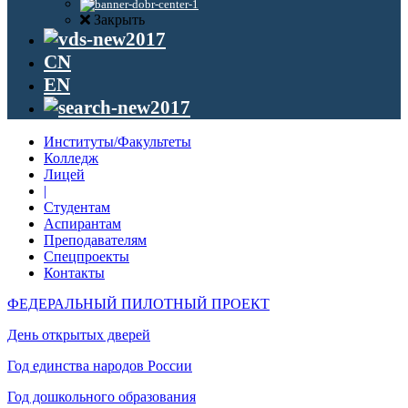
Закрыть
CN
EN
Институты/Факультеты
Колледж
Лицей
|
Студентам
Аспирантам
Преподавателям
Спецпроекты
Контакты
ФЕДЕРАЛЬНЫЙ ПИЛОТНЫЙ ПРОЕКТ
День открытых дверей
Год единства народов России
Год дошкольного образования