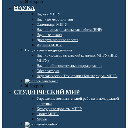
Закрыть
НАУКА
Наука в МПГУ
Научные мероприятия
Олимпиады МПГУ
Научно-исследовательская работа (НИР)
Научные школы
Диссертационные советы
Издания МПГУ
Структурные подразделения
Научно-исследовательский комплекс МПГУ (НИК
МПГУ)
Научно-образовательные подразделения
Обсерватория
Педагогический Технопарк «Кванториум» МПГУ
Закрыть
СТУДЕНЧЕСКИЙ МИР
Управление воспитательной работы и молодежной
политики
Культурные проекты МПГУ
Спорт МПГУ
Музей