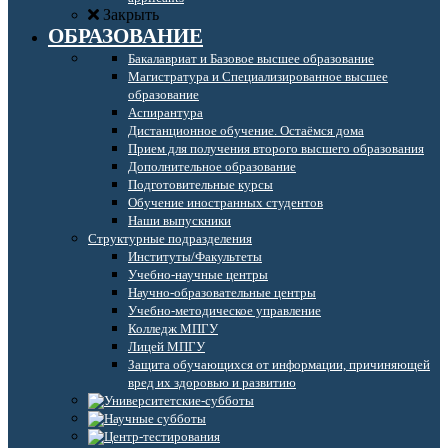
Закрыть
ОБРАЗОВАНИЕ
Бакалавриат и Базовое высшее образование
Магистратура и Специализированное высшее
образование
Аспирантура
Дистанционное обучение. Остаёмся дома
Прием для получения второго высшего образования
Дополнительное образование
Подготовительные курсы
Обучение иностранных студентов
Наши выпускники
Структурные подразделения
Институты/Факультеты
Учебно-научные центры
Научно-образовательные центры
Учебно-методическое управление
Колледж МПГУ
Лицей МПГУ
Защита обучающихся от информации, причиняющей
вред их здоровью и развитию