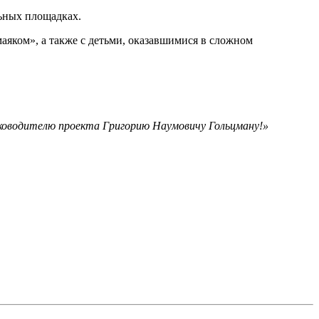
ьных площадках.
маяком»,
а также с
детьми, оказавшимися в сложном
уководителю проекта Григорию Наумовичу Гольцману!»