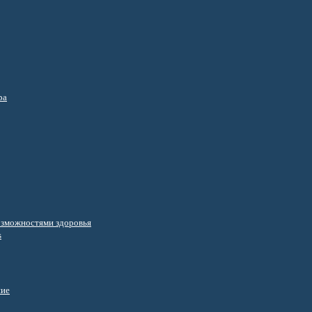
ра
озможностями здоровья
s
ние