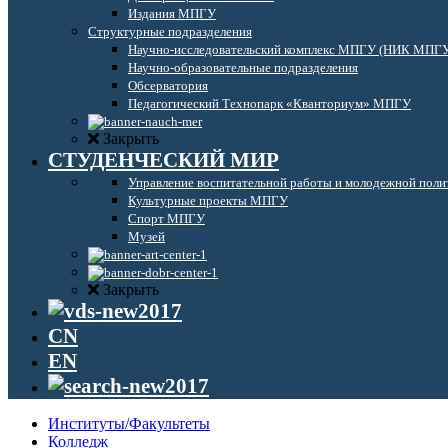
Издания МПГУ
Структурные подразделения
Научно-исследовательский комплекс МПГУ (НИК МПГ
Научно-образовательные подразделения
Обсерватория
Педагогический Технопарк «Кванториум» МПГУ
Закрыть
СТУДЕНЧЕСКИЙ МИР
Управление воспитательной работы и молодежной поли
Культурные проекты МПГУ
Спорт МПГУ
Музей
Закрыть
CN
EN
Институты/Факультеты
Колледж