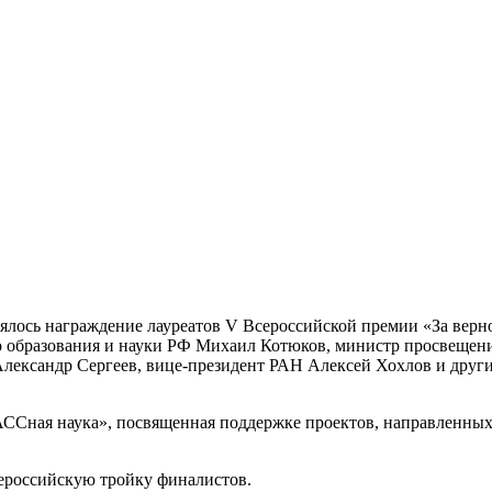
ялось награждение лауреатов V Всероссийской премии «За верн
о образования и науки РФ
Михаил Котюков
, министр просвеще
лександр Сергеев, вице-президент РАН Алексей Хохлов
и друг
ССная наука»,
посвященная
поддерж
ке
проект
ов
, направленны
ероссийскую тройку финалистов.