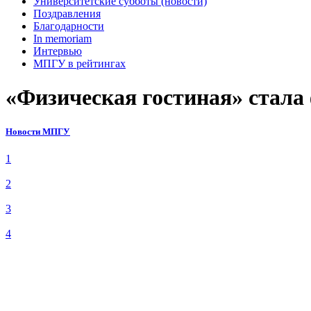
Университетские субботы (новости)
Поздравления
Благодарности
In memoriam
Интервью
МПГУ в рейтингах
«Физическая гостиная» стала
Новости МПГУ
1
2
3
4