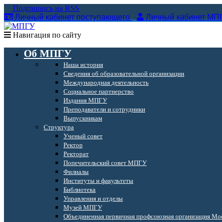
Подпишись на RSS
Личный кабинет поступающего
Личный кабинет МП
Навигация по сайту
Об МПГУ
Наша история
Сведения об образовательной организации
Международная деятельность
Социальное партнерство
Издания МПГУ
Преподаватели и сотрудники
Выпускникам
Структура
Ученый совет
Ректор
Ректорат
Попечительский совет МПГУ
Филиалы
Институты и факультеты
Библиотека
Управления и отделы
Музей МПГУ
Объединенная первичная профсоюзная организация Мос