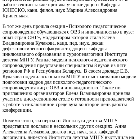
работе секции также приняла участие доцент Кафедры
ЮНЕСКО, канд. филол. наук Марина Александровна
Кривенькая.
В тот же день прошла секция «Психолого-педагогическое
сопровождение обучающихся с ОВЗ и инвалидностью в вузе:
опыт стран СНГ», модератором которой стала Елена
Владимировна Кулакова, канд. пед. наук, декан
дефектологического факультета, доцент кафедры
инклюзивного образования и сурдопедагогики Института
детства МПГУ. Разные модели психолого-педагогического
сопровождения представили специалисты 8 вузов из пяти
регионов РФ и Республики Беларусь. В своем докладе Е.В.
Кулакова поделилась опытом МПГУ по выстраиванию модели
подготовки кадров для психолого-педагогического
сопровождения лиц с ОВЗ и инвалидностью. Также по
приглашению организаторов Елена Владимировна приняла
участие в дискуссионном столе о готовности преподавателей
к работе в инклюзивной среде вуза во второй день работы
конференции.
Помимо этого, эксперты от Института детства МПГУ
представили доклады в нескольких других секциях. Анна
Алексеевна Алмазова, доктор пед. наук, зав. кафедрой
логопедии, директор Института детства МПГУ выступила на