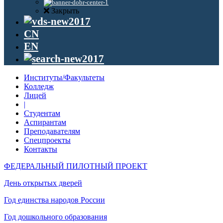
Закрыть
CN
EN
Институты/Факультеты
Колледж
Лицей
|
Студентам
Аспирантам
Преподавателям
Спецпроекты
Контакты
ФЕДЕРАЛЬНЫЙ ПИЛОТНЫЙ ПРОЕКТ
День открытых дверей
Год единства народов России
Год дошкольного образования