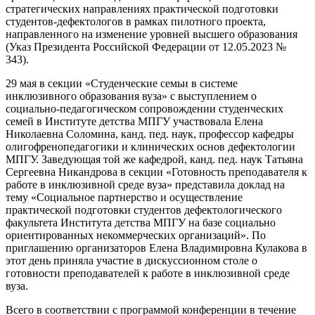
стратегических направлениях практической подготовки
студентов-дефектологов в рамках пилотного проекта,
направленного на изменение уровней высшего образования
(Указ Президента Российской Федерации от 12.05.2023 №
343).
29 мая в секции «Студенческие семьи в системе
инклюзивного образования вуза» с выступлением о
социально-педагогическом сопровождении студенческих
семей в Институте детства МПГУ участвовала Елена
Николаевна Соломина, канд. пед. наук, профессор кафедры
олигофренопедагогики и клинических основ дефектологии
МПГУ. Заведующая той же кафедрой, канд. пед. наук Татьяна
Сергеевна Никандрова в секции «Готовность преподавателя к
работе в инклюзивной среде вуза» представила доклад на
тему «Социальное партнерство и осуществление
практической подготовки студентов дефектологического
факультета Института детства МПГУ на базе социально
ориентированных некоммерческих организаций». По
приглашению организаторов Елена Владимировна Кулакова в
этот день приняла участие в дискуссионном столе о
готовности преподавателей к работе в инклюзивной среде
вуза.
Всего в соответствии с программой конференции в течение