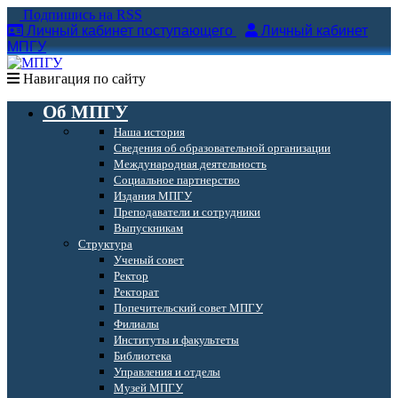
Подпишись на RSS
Личный кабинет поступающего
Личный кабинет
МПГУ
Навигация по сайту
Об МПГУ
Наша история
Сведения об образовательной организации
Международная деятельность
Социальное партнерство
Издания МПГУ
Преподаватели и сотрудники
Выпускникам
Структура
Ученый совет
Ректор
Ректорат
Попечительский совет МПГУ
Филиалы
Институты и факультеты
Библиотека
Управления и отделы
Музей МПГУ