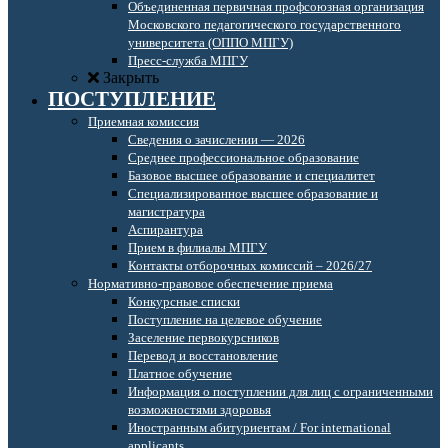
Объединенная первичная профсоюзная организация
Московского педагогического государственного
университета (ОППО МПГУ)
Пресс-служба МПГУ
Закрыть
ПОСТУПЛЕНИЕ
Приемная комиссия
Сведения о зачислении — 2026
Среднее профессиональное образование
Базовое высшее образование и специалитет
Специализированное высшее образование и
магистратура
Аспирантура
Прием в филиалы МПГУ
Контакты отборочных комиссий – 2026/27
Нормативно-правовое обеспечение приема
Конкурсные списки
Поступление на целевое обучение
Заселение первокурсников
Перевод и восстановление
Платное обучение
Информация о поступлении для лиц с ограниченными
возможностями здоровья
Иностранным абитуриентам / For international
applicants