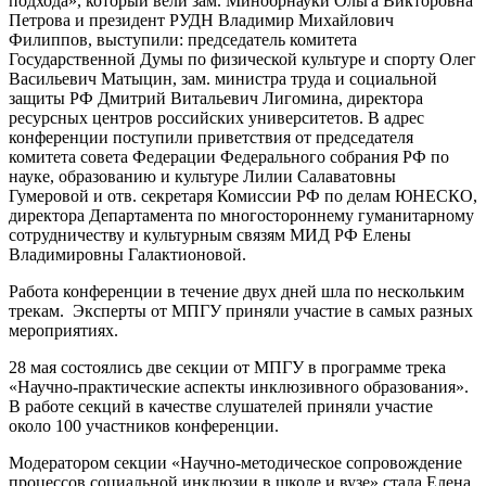
подхода», который вели зам. Минобрнауки Ольга Викторовна
Петрова и президент РУДН Владимир Михайлович
Филиппов, выступили: председатель комитета
Государственной Думы по физической культуре и спорту Олег
Васильевич Матыцин, зам. министра труда и социальной
защиты РФ Дмитрий Витальевич Лигомина, директора
ресурсных центров российских университетов. В адрес
конференции поступили приветствия от председателя
комитета совета Федерации Федерального собрания РФ по
науке, образованию и культуре Лилии Салаватовны
Гумеровой и отв. секретаря Комиссии РФ по делам ЮНЕСКО,
директора Департамента по многостороннему гуманитарному
сотрудничеству и культурным связям МИД РФ Елены
Владимировны Галактионовой.
Работа конференции в течение двух дней шла по нескольким
трекам. Эксперты от МПГУ приняли участие в самых разных
мероприятиях.
28 мая состоялись две секции от МПГУ в программе трека
«Научно-практические аспекты инклюзивного образования».
В работе секций в качестве слушателей приняли участие
около 100 участников конференции.
Модератором секции «Научно-методическое сопровождение
процессов социальной инклюзии в школе и вузе» стала Елена