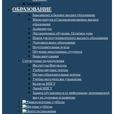
Закрыть
ОБРАЗОВАНИЕ
Бакалавриат и Базовое высшее образование
Магистратура и Специализированное высшее
образование
Аспирантура
Дистанционное обучение. Остаёмся дома
Прием для получения второго высшего образования
Дополнительное образование
Подготовительные курсы
Обучение иностранных студентов
Наши выпускники
Структурные подразделения
Институты/Факультеты
Учебно-научные центры
Научно-образовательные центры
Учебно-методическое управление
Колледж МПГУ
Лицей МПГУ
Защита обучающихся от информации, причиняющей
вред их здоровью и развитию