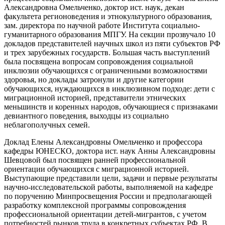
Александровна Омельченко, доктор ист. наук, декан
факультета регионоведения и этнокультурного образования,
зам. директора по научной работе Института социально-
гуманитарного образования МПГУ. На секции прозвучало 10
докладов представителей научных школ из пяти субъектов РФ
и трех зарубежных государств. Большая часть выступлений
была посвящена вопросам сопровождения социальной
инклюзии обучающихся с ограниченными возможностями
здоровья, но доклады затронули и другие категории
обучающихся, нуждающихся в инклюзивном подходе: дети с
миграционной историей, представители этнических
меньшинств и коренных народов, обучающиеся с признаками
девиантного поведения, выходцы из социально
неблагополучных семей.
Доклад Елены Александровны Омельченко и профессора
кафедры ЮНЕСКО, доктора ист. наук Анны Александровны
Шевцовой был посвящен ранней профессиональной
ориентации обучающихся с миграционной историей.
Выступающие представили цели, задачи и первые результаты
научно-исследовательской работы, выполняемой на кафедре
по поручению Минпросвещения России и предполагающей
разработку комплексной программы сопровождения
профессиональной ориентации детей-мигрантов, с учетом
потребностей рынков труда в конкретных субъектах РФ. В