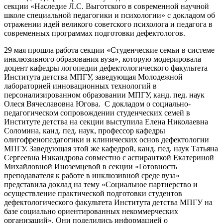
секции «Наследие Л.С. Выготского в современной научной
школе специальной педагогики и психологии» с докладом об
отражении идей великого советского психолога и педагога в
современных программах подготовки дефектологов.
29 мая прошла работа секции «Студенческие семьи в системе
инклюзивного образования вуза», которую модерировала
доцент кафедры логопедии дефектологического факультета
Института детства МПГУ, заведующая Молодежной
лабораторией инновационных технологий в
персонализированном образовании МПГУ, канд. пед. наук
Олеся Вячеславовна Югова. С докладом о социально-
педагогическом сопровождении студенческих семей в
Институте детства на секции выступила Елена Николаевна
Соломина, канд. пед. наук, профессор кафедры
олигофренопедагогики и клинических основ дефектологии
МПГУ. Заведующая этой же кафедрой, канд. пед. наук Татьяна
Сергеевна Никандрова совместно с аспиранткой Екатериной
Михайловной Иноземцевой в секции «Готовность
преподавателя к работе в инклюзивной среде вуза»
представила доклад на тему «Социальное партнерство и
осуществление практической подготовки студентов
дефектологического факультета Института детства МПГУ на
базе социально ориентированных некоммерческих
организаций». Они поделились информацией о