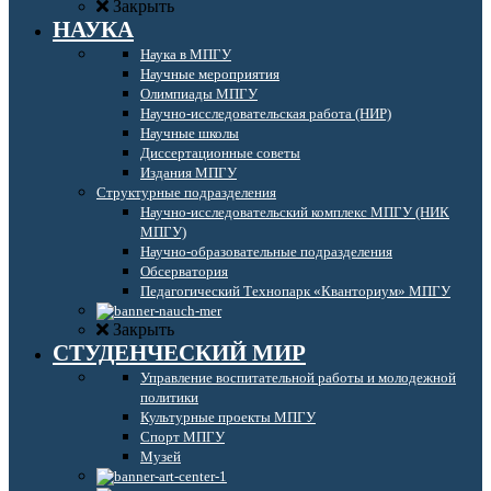
Закрыть
НАУКА
Наука в МПГУ
Научные мероприятия
Олимпиады МПГУ
Научно-исследовательская работа (НИР)
Научные школы
Диссертационные советы
Издания МПГУ
Структурные подразделения
Научно-исследовательский комплекс МПГУ (НИК
МПГУ)
Научно-образовательные подразделения
Обсерватория
Педагогический Технопарк «Кванториум» МПГУ
Закрыть
СТУДЕНЧЕСКИЙ МИР
Управление воспитательной работы и молодежной
политики
Культурные проекты МПГУ
Спорт МПГУ
Музей