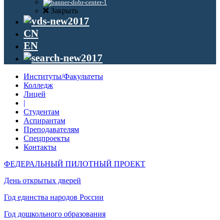
Закрыть
CN
EN
Институты/Факультеты
Колледж
Лицей
|
Студентам
Аспирантам
Преподавателям
Спецпроекты
Контакты
ФЕДЕРАЛЬНЫЙ ПИЛОТНЫЙ ПРОЕКТ
День открытых дверей
Год единства народов России
Год дошкольного образования