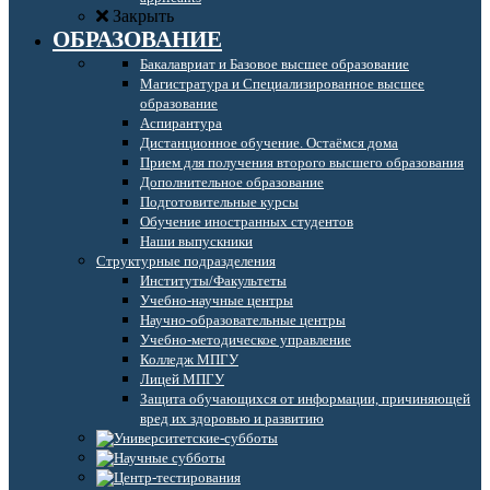
Закрыть
ОБРАЗОВАНИЕ
Бакалавриат и Базовое высшее образование
Магистратура и Специализированное высшее
образование
Аспирантура
Дистанционное обучение. Остаёмся дома
Прием для получения второго высшего образования
Дополнительное образование
Подготовительные курсы
Обучение иностранных студентов
Наши выпускники
Структурные подразделения
Институты/Факультеты
Учебно-научные центры
Научно-образовательные центры
Учебно-методическое управление
Колледж МПГУ
Лицей МПГУ
Защита обучающихся от информации, причиняющей
вред их здоровью и развитию