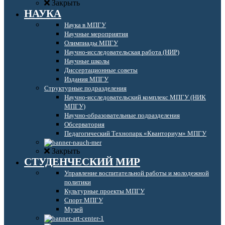
Закрыть
НАУКА
Наука в МПГУ
Научные мероприятия
Олимпиады МПГУ
Научно-исследовательская работа (НИР)
Научные школы
Диссертационные советы
Издания МПГУ
Структурные подразделения
Научно-исследовательский комплекс МПГУ (НИК
МПГУ)
Научно-образовательные подразделения
Обсерватория
Педагогический Технопарк «Кванториум» МПГУ
Закрыть
СТУДЕНЧЕСКИЙ МИР
Управление воспитательной работы и молодежной
политики
Культурные проекты МПГУ
Спорт МПГУ
Музей