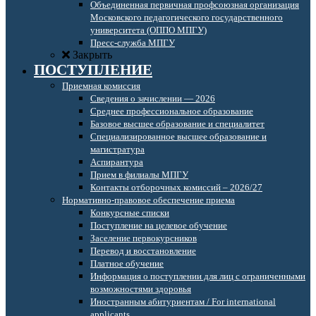
Объединенная первичная профсоюзная организация
Московского педагогического государственного
университета (ОППО МПГУ)
Пресс-служба МПГУ
Закрыть
ПОСТУПЛЕНИЕ
Приемная комиссия
Сведения о зачислении — 2026
Среднее профессиональное образование
Базовое высшее образование и специалитет
Специализированное высшее образование и
магистратура
Аспирантура
Прием в филиалы МПГУ
Контакты отборочных комиссий – 2026/27
Нормативно-правовое обеспечение приема
Конкурсные списки
Поступление на целевое обучение
Заселение первокурсников
Перевод и восстановление
Платное обучение
Информация о поступлении для лиц с ограниченными
возможностями здоровья
Иностранным абитуриентам / For international
applicants