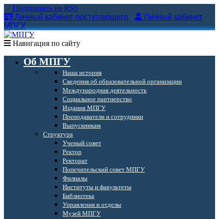
Подпишись на RSS
Личный кабинет поступающего
Личный кабинет
МПГУ
Навигация по сайту
Об МПГУ
Наша история
Сведения об образовательной организации
Международная деятельность
Социальное партнерство
Издания МПГУ
Преподаватели и сотрудники
Выпускникам
Структура
Ученый совет
Ректор
Ректорат
Попечительский совет МПГУ
Филиалы
Институты и факультеты
Библиотека
Управления и отделы
Музей МПГУ