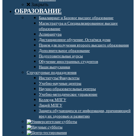
Закрыть
ОБРАЗОВАНИЕ
Бакалавриат и Базовое высшее образование
Магистратура и Специализированное высшее
образование
Аспирантура
Дистанционное обучение. Остаёмся дома
Прием для получения второго высшего образования
Дополнительное образование
Подготовительные курсы
Обучение иностранных студентов
Наши выпускники
Структурные подразделения
Институты/Факультеты
Учебно-научные центры
Научно-образовательные центры
Учебно-методическое управление
Колледж МПГУ
Лицей МПГУ
Защита обучающихся от информации, причиняющей
вред их здоровью и развитию