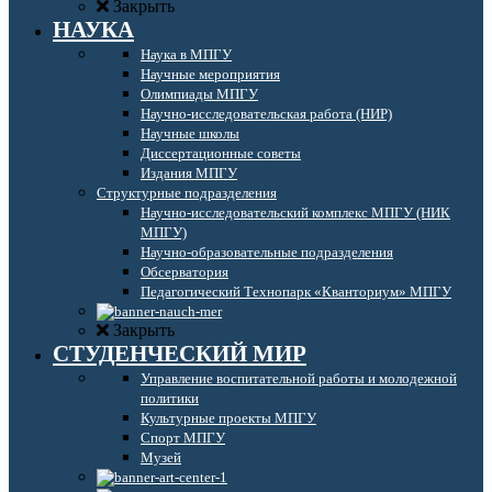
Закрыть
НАУКА
Наука в МПГУ
Научные мероприятия
Олимпиады МПГУ
Научно-исследовательская работа (НИР)
Научные школы
Диссертационные советы
Издания МПГУ
Структурные подразделения
Научно-исследовательский комплекс МПГУ (НИК
МПГУ)
Научно-образовательные подразделения
Обсерватория
Педагогический Технопарк «Кванториум» МПГУ
Закрыть
СТУДЕНЧЕСКИЙ МИР
Управление воспитательной работы и молодежной
политики
Культурные проекты МПГУ
Спорт МПГУ
Музей