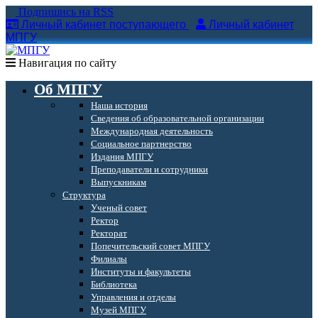
Подпишись на RSS
Личный кабинет поступающего
Личный кабинет
МПГУ
Навигация по сайту
Об МПГУ
Наша история
Сведения об образовательной организации
Международная деятельность
Социальное партнерство
Издания МПГУ
Преподаватели и сотрудники
Выпускникам
Структура
Ученый совет
Ректор
Ректорат
Попечительский совет МПГУ
Филиалы
Институты и факультеты
Библиотека
Управления и отделы
Музей МПГУ