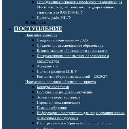
Объединенная первичная профсоюзная организация
Московского педагогического государственного
университета (ОППО МПГУ)
Пресс-служба МПГУ
Закрыть
ПОСТУПЛЕНИЕ
Приемная комиссия
Сведения о зачислении — 2026
Среднее профессиональное образование
Базовое высшее образование и специалитет
Специализированное высшее образование и
магистратура
Аспирантура
Прием в филиалы МПГУ
Контакты отборочных комиссий – 2026/27
Нормативно-правовое обеспечение приема
Конкурсные списки
Поступление на целевое обучение
Заселение первокурсников
Перевод и восстановление
Платное обучение
Информация о поступлении для лиц с ограниченными
возможностями здоровья
Иностранным абитуриентам / For international
applicants