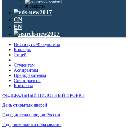
Закрыть
CN
EN
Институты/Факультеты
Колледж
Лицей
|
Студентам
Аспирантам
Преподавателям
Спецпроекты
Контакты
ФЕДЕРАЛЬНЫЙ ПИЛОТНЫЙ ПРОЕКТ
День открытых дверей
Год единства народов России
Год дошкольного образования