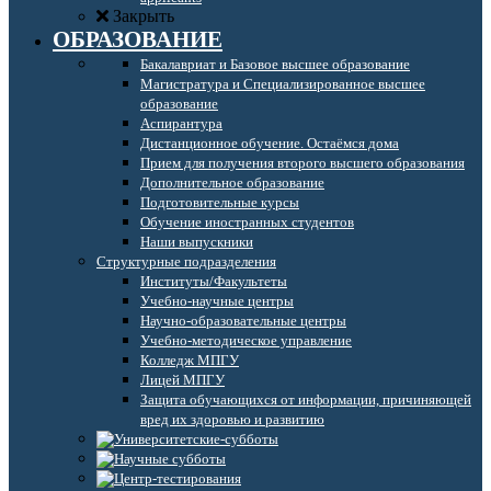
Закрыть
ОБРАЗОВАНИЕ
Бакалавриат и Базовое высшее образование
Магистратура и Специализированное высшее
образование
Аспирантура
Дистанционное обучение. Остаёмся дома
Прием для получения второго высшего образования
Дополнительное образование
Подготовительные курсы
Обучение иностранных студентов
Наши выпускники
Структурные подразделения
Институты/Факультеты
Учебно-научные центры
Научно-образовательные центры
Учебно-методическое управление
Колледж МПГУ
Лицей МПГУ
Защита обучающихся от информации, причиняющей
вред их здоровью и развитию