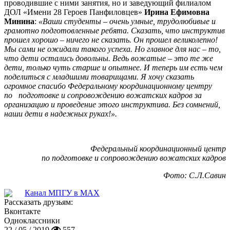
проводившие с ними занятия, но и заведующий филиалом
ДОЛ «Имени 28 Героев Панфиловцев»
Ирина Ефимовна
Минина
:
«Ваши студенты – очень умные, трудолюбивые и
грамотно подготовленные ребята. Сказать, что инструктив
прошел хорошо – ничего не сказать. Он прошел великолепно!
Мы сами не ожидали такого успеха. Но главное для нас – то,
что дети остались довольны. Ведь вожатые – это те же
дети, только чуть старше и опытнее. И теперь им есть чем
поделиться с младшими товарищами. Я хочу сказать
огромное спасибо Федеральному координационному центру
по подготовке и сопровождению вожатских кадров за
организацию и проведение этого инструктива. Без сомнений,
наши дети в надежных руках!».
Федеральный координационный центр
по подготовке и сопровождению вожатских кадров
Фото: С.Л.Савин
Канал МПГУ в MAX
Рассказать друзьям:
Вконтакте
Одноклассники
22 / 05 / 2019
557