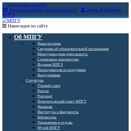
Подпишись на RSS
Личный кабинет поступающего
Личный кабинет
МПГУ
Навигация по сайту
Об МПГУ
Наша история
Сведения об образовательной организации
Международная деятельность
Социальное партнерство
Издания МПГУ
Преподаватели и сотрудники
Выпускникам
Структура
Ученый совет
Ректор
Ректорат
Попечительский совет МПГУ
Филиалы
Институты и факультеты
Библиотека
Управления и отделы
Музей МПГУ