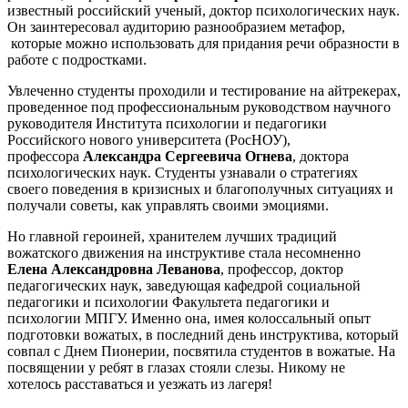
известный российский ученый, доктор психологических наук.
Он заинтересовал аудиторию разнообразием метафор,
которые можно использовать для придания речи образности в
работе с подростками.
Увлеченно студенты проходили и тестирование на айтрекерах,
проведенное под профессиональным руководством научного
руководителя Института психологии и педагогики
Российского нового университета (РосНОУ),
профессора
Александра Сергеевича Огнева
, доктора
психологических наук. Студенты узнавали о стратегиях
своего поведения в кризисных и благополучных ситуациях и
получали советы, как управлять своими эмоциями.
Но главной героиней, хранителем лучших традиций
вожатского движения на инструктиве стала несомненно
Елена Александровна Леванова
, профессор, доктор
педагогических наук, заведующая кафедрой социальной
педагогики и психологии Факультета педагогики и
психологии МПГУ. Именно она, имея колоссальный опыт
подготовки вожатых, в последний день инструктива, который
совпал с Днем Пионерии, посвятила студентов в вожатые. На
посвящении у ребят в глазах стояли слезы. Никому не
хотелось расставаться и уезжать из лагеря!