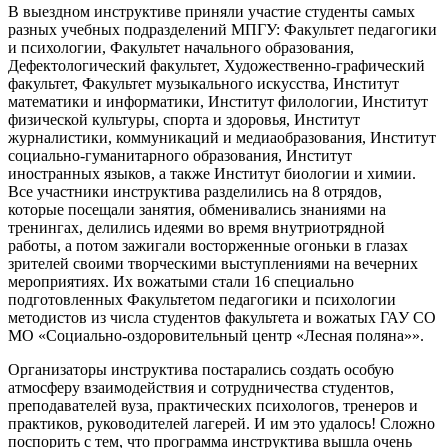
В выездном инструктиве приняли участие студенты самых
разных учебных подразделений МПГУ: Факультет педагогики
и психологии, Факультет начального образования,
Дефектологический факультет, Художественно-графический
факультет, Факультет музыкального искусства, Институт
математики и информатики, Институт филологии, Институт
физической культуры, спорта и здоровья, Институт
журналистики, коммуникаций и медиаобразования, Институт
социально-гуманитарного образования, Институт
иностранных языков, а также Институт биологии и химии.
Все участники инструктива разделились на 8 отрядов,
которые посещали занятия, обменивались знаниями на
тренингах, делились идеями во время внутриотрядной
работы, а потом зажигали восторженные огоньки в глазах
зрителей своими творческими выступлениями на вечерних
мероприятиях. Их вожатыми стали 16 специально
подготовленных Факультетом педагогики и психологии
методистов из числа студентов факультета и вожатых ГАУ СО
МО «Социально-оздоровительный центр «Лесная поляна»».
Организаторы инструктива постарались создать особую
атмосферу взаимодействия и сотрудничества студентов,
преподавателей вуза, практических психологов, тренеров и
практиков, руководителей лагерей. И им это удалось! Сложно
поспорить с тем, что программа инструктива вышла очень