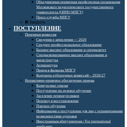
Объединенная первичная профсоюзная организация
Московского педагогического государственного
университета (ОППО МПГУ)
Пресс-служба МПГУ
Закрыть
ПОСТУПЛЕНИЕ
Приемная комиссия
Сведения о зачислении — 2026
Среднее профессиональное образование
Базовое высшее образование и специалитет
Специализированное высшее образование и
магистратура
Аспирантура
Прием в филиалы МПГУ
Контакты отборочных комиссий – 2026/27
Нормативно-правовое обеспечение приема
Конкурсные списки
Поступление на целевое обучение
Заселение первокурсников
Перевод и восстановление
Платное обучение
Информация о поступлении для лиц с ограниченными
возможностями здоровья
Иностранным абитуриентам / For international
applicants