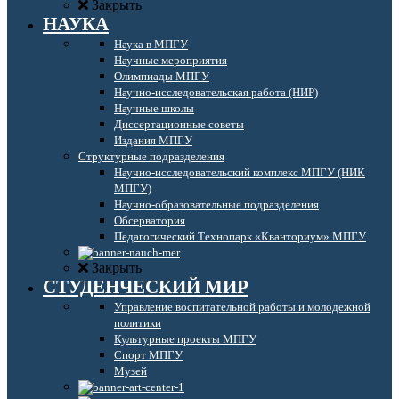
Закрыть
НАУКА
Наука в МПГУ
Научные мероприятия
Олимпиады МПГУ
Научно-исследовательская работа (НИР)
Научные школы
Диссертационные советы
Издания МПГУ
Структурные подразделения
Научно-исследовательский комплекс МПГУ (НИК
МПГУ)
Научно-образовательные подразделения
Обсерватория
Педагогический Технопарк «Кванториум» МПГУ
Закрыть
СТУДЕНЧЕСКИЙ МИР
Управление воспитательной работы и молодежной
политики
Культурные проекты МПГУ
Спорт МПГУ
Музей