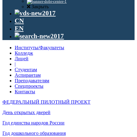
Закрыть
CN
EN
Институты/Факультеты
Колледж
Лицей
|
Студентам
Аспирантам
Преподавателям
Спецпроекты
Контакты
ФЕДЕРАЛЬНЫЙ ПИЛОТНЫЙ ПРОЕКТ
День открытых дверей
Год единства народов России
Год дошкольного образования