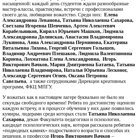
насыщенной: каждый день студентов ждали разнообразные
мастер-классы, практикумы, встречи с профессионалами
своего дела, любящими вожатство. Среди них:
Елена
Александровна Леванова, Татьяна Николаевна Сахарова,
Светлана Игоревна Шевченко, Артем Алексеевич
Корабельников, Кирилл Юрьевич Машков, Людмила
Александровна Долинская, Анастасия Владимировна
Лукинова, Анна Александровна Перминова, Екатерина
Витальевна Ляхова, Георгий Сергеевич Голышев,
Владимир Андреевич Плешаков, Людмила Валентиновна
Корнева, Лохматова Елена Александровна, Игорь
Викторович Вачков, Мария Дмитриевна Батаева, Татьяна
Николаевна Владимирова, Наталья Юрьевна Лесконог,
Александр Сергеевич Огнев, Оксана Петровна
Савельева
, а также сотрудниками Дирекции креативных
программ, ФКЦ МПГУ.
У вожатых как в настоящем лагере буквально не было ни
секунды свободного времени! Ребята по достоинству оценили
каждую встречу, и в процессе обучения у них даже появились
кумиры, лидерами среди которых стали
Татьяна Николаевна
Сахарова
, декан Факультета педагогики и психологии,
кандидат психологических наук, которая рассказала ребятам о
«подводных камнях» подросткового возраста и способах их
решения, и профессор
Игорь Викторович Вачков
–