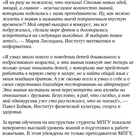
«Я ни разу не пожалела, что поехала! Столько новых идей,
эмоций, а главное – неисчислимое количество знаний,
которыми поделились с нами преподаватели. Ну, как можно
жалеть о таком и называть выезд потраченным впустую
временем?! Мой отряд выиграл в конкурсе, мы все
подружились, сделали море фоток и договорились
встретиться на следующих выходных. Я выбираю такое
лето!»
, — Мария Лисицына, Институт математики и
информатики.
«Я узнал много нового о поведении детей дошкольного и
подросткового возраста, и эти знания помогут мне теперь не
только лучше понимать детей, с которыми мне предстоит
работать в первую смену в лагере, но и найти общий язык с
моим младшим братом. А уж сколько всего я узнал о себе и о
своих сверстниках благодаря тестированию на айтрекерах!
Эти знания заставили меня пересмотреть мои взгляды на
отношения с друзьями. Безусловно, я рад, что съездил, а вот
мой однокурсник уже сто раз пожалел, что не поехал!»
, —
Павел Бобков, Институт физической культуры, спорта и
здоровья.
За время обучения на инструктиве студенты МПГУ показали
невероятно высокий уровень знаний и подготовки к работе
вожатыми. В этом убеждены не только преподаватели МПГУ,