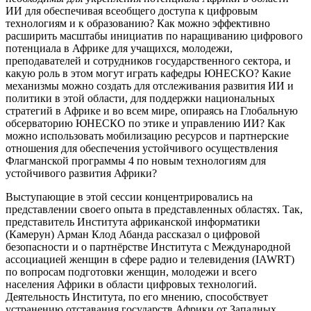
ИИ для обеспечивая всеобщего доступа к цифровым
технологиям и к образованию? Как можно эффективно
расширить масштабы инициатив по наращиванию цифрового
потенциала в Африке для учащихся, молодежи,
преподавателей и сотрудников государственного сектора, и
какую роль в этом могут играть кафедры ЮНЕСКО? Какие
механизмы можно создать для отслеживания развития ИИ и
политики в этой области, для поддержки национальных
стратегий в Африке и во всем мире, опираясь на Глобальную
обсерваторию ЮНЕСКО по этике и управлению ИИ? Как
можно использовать мобилизацию ресурсов и партнерские
отношения для обеспечения устойчивого осуществления
Флагманской программы 4 по новым технологиям для
устойчивого развития Африки?
Выступающие в этой сессии концентрировались на
представлении своего опыта в представленных областях. Так,
представитель Института африканской информатики
(Камерун) Арман Клод Абанда рассказал о цифровой
безопасности и о партнёрстве Института с Международной
ассоциацией женщин в сфере радио и телевидения (IAWRT)
по вопросам подготовки женщин, молодежи и всего
населения Африки в области цифровых технологий.
Деятельность Института, по его мнению, способствует
устранению отставания государств Африки от Западных