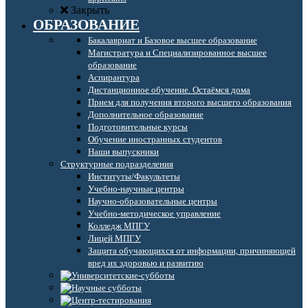
Закрыть
ОБРАЗОВАНИЕ
Бакалавриат и Базовое высшее образование
Магистратура и Специализированное высшее
образование
Аспирантура
Дистанционное обучение. Остаёмся дома
Прием для получения второго высшего образования
Дополнительное образование
Подготовительные курсы
Обучение иностранных студентов
Наши выпускники
Структурные подразделения
Институты/Факультеты
Учебно-научные центры
Научно-образовательные центры
Учебно-методическое управление
Колледж МПГУ
Лицей МПГУ
Защита обучающихся от информации, причиняющей
вред их здоровью и развитию