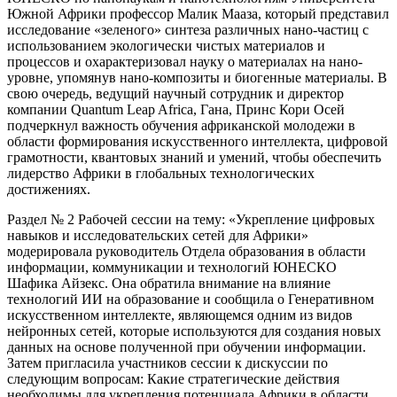
Южной Африки профессор Малик Мааза, который представил
исследование «зеленого» синтеза различных нано-частиц с
использованием экологически чистых материалов и
процессов и охарактеризовал науку о материалах на нано-
уровне, упомянув нано-композиты и биогенные материалы. В
свою очередь, ведущий научный сотрудник и директор
компании Quantum Leap Africa, Гана, Принс Кори Осей
подчеркнул важность обучения африканской молодежи в
области формирования искусственного интеллекта, цифровой
грамотности, квантовых знаний и умений, чтобы обеспечить
лидерство Африки в глобальных технологических
достижениях.
Раздел № 2 Рабочей сессии на тему: «Укрепление цифровых
навыков и исследовательских сетей для Африки»
модерировала руководитель Отдела образования в области
информации, коммуникации и технологий ЮНЕСКО
Шафика Айзекс. Она обратила внимание на влияние
технологий ИИ на образование и сообщила о Генеративном
искусственном интеллекте, являющемся одним из видов
нейронных сетей, которые используются для создания новых
данных на основе полученной при обучении информации.
Затем пригласила участников сессии к дискуссии по
следующим вопросам: Какие стратегические действия
необходимы для укрепления потенциала Африки в области