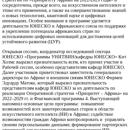
сосредоточена, прежде всего, на искусственном интеллекте и
этике его применения, а также на совершенствовании знаний
о новых технологиях, квантовой науке и цифровых
инновациях. Особое внимание в программе уделяется
деятельности ЮНЕСКО и Африканского союза по поддержке
в укреплении потенциала африканских стран по
использованию цифровых инноваций для достижения целей
устойчивого развития (ЦУР).
Открывая сессию, координатор исследований сектора
ЮНЕСКО «Программы УНИТВИН/кафедры ЮНЕСКО» Кит
Холмс выразил признательность всем, кто принял участие в
Рабочей сессии, особенно представителям кафедр ЮНЕСКО.
Далее участников приветствовал заместитель генерального
директора по Африке и внешним связям ЮНЕСКО Фирмен
Эдуарду Матоко, который выразил признательность
представителям кафедр ЮНЕСКО за их деятельность по
реализации Оперативной стратегии «Приоритет – Африка» на
2022–2029 гг. и Флагманской программы 4. Выступающий
напомнил основные цели программы: повышение
возможностей всех заинтересованных сторон в области
искусственного интеллекта (ИИ) в Африке; содействие
возможностям граждан Африки контролировать и управлять
своими персональными данными; формирование партнерских
отношений для поддержки этичного применения ИИ;