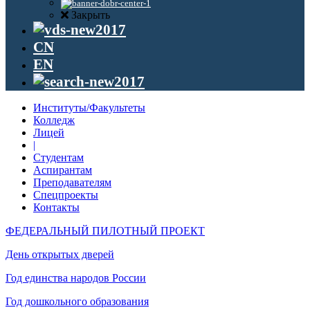
Закрыть
CN
EN
Институты/Факультеты
Колледж
Лицей
|
Студентам
Аспирантам
Преподавателям
Спецпроекты
Контакты
ФЕДЕРАЛЬНЫЙ ПИЛОТНЫЙ ПРОЕКТ
День открытых дверей
Год единства народов России
Год дошкольного образования