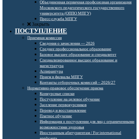
Объединенная первичная профсоюзная организация
Московского педагогического государственного
университета (ОППО МПГУ)
Пресс-служба МПГУ
Закрыть
ПОСТУПЛЕНИЕ
Приемная комиссия
Сведения о зачислении — 2026
Среднее профессиональное образование
Базовое высшее образование и специалитет
Специализированное высшее образование и
магистратура
Аспирантура
Прием в филиалы МПГУ
Контакты отборочных комиссий – 2026/27
Нормативно-правовое обеспечение приема
Конкурсные списки
Поступление на целевое обучение
Заселение первокурсников
Перевод и восстановление
Платное обучение
Информация о поступлении для лиц с ограниченными
возможностями здоровья
Иностранным абитуриентам / For international
applicants