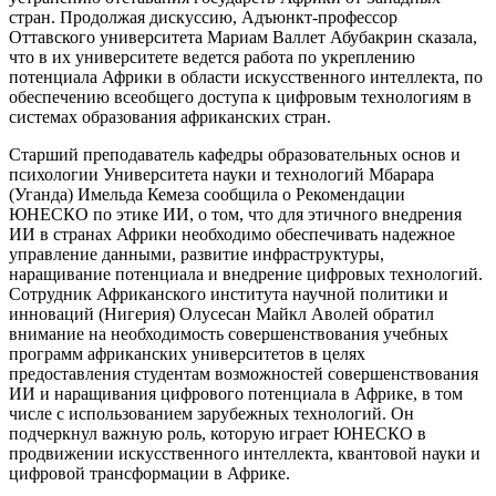
стран. Продолжая дискуссию, Адъюнкт-профессор
Оттавского университета Мариам Валлет Абубакрин сказала,
что в их университете ведется работа по укреплению
потенциала Африки в области искусственного интеллекта, по
обеспечению всеобщего доступа к цифровым технологиям в
системах образования африканских стран.
Старший преподаватель кафедры образовательных основ и
психологии Университета науки и технологий Мбарара
(Уганда) Имельда Кемеза сообщила о Рекомендации
ЮНЕСКО по этике ИИ, о том, что для этичного внедрения
ИИ в странах Африки необходимо обеспечивать надежное
управление данными, развитие инфраструктуры,
наращивание потенциала и внедрение цифровых технологий.
Сотрудник Африканского института научной политики и
инноваций (Нигерия) Олусесан Майкл Аволей обратил
внимание на необходимость совершенствования учебных
программ африканских университетов в целях
предоставления студентам возможностей совершенствования
ИИ и наращивания цифрового потенциала в Африке, в том
числе с использованием зарубежных технологий. Он
подчеркнул важную роль, которую играет ЮНЕСКО в
продвижении искусственного интеллекта, квантовой науки и
цифровой трансформации в Африке.