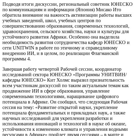
Подводя итоги дискуссии, региональный советник ЮНЕСКО
по коммуникациям и информации (Япония) Мисако Ито
обратила внимание на важность активизации работы высших
учебных заведений, школ, учебных центров по
совершенствованию образования, современных технологий,
здравоохранения, сельского хозяйства, науки и культуры для
устойчивого развития Африки. Особенно она выделила
необходимость развития сотрудничества кафедр ЮНЕСКО и
сети UNITWIN в работе по этичному и справедливому
внедрению ИИ, и в целом, по реализации Флагманской
программы 4.
Завершая работу четвертой Рабочей сессии, координатор
исследований сектора ЮНЕСКО «Программы УНИТВИН/
кафедры ЮНЕСКО» Кит Холмс выразил признательность
всем участникам дискуссий по таким актуальным темам как
продвижение ИИ в сфере образования, управление
современными технологиями, наращивание цифрового
потенциала в Африке. Он сообщил, что следующая Рабочая
сессия на тему: «Развитие открытой науки, укрепление
потенциала фундаментальных и прикладных наук, а также
научных исследований для укрепления разработки и
использования инноваций и технологий в науке об океане,
устойчивости к изменению климата и управления водными
ресурсами в Африке» пройдет двумя сессиями – в марте и