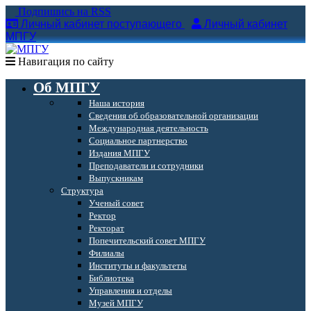
Подпишись на RSS
Личный кабинет поступающего
Личный кабинет
МПГУ
Навигация по сайту
Об МПГУ
Наша история
Сведения об образовательной организации
Международная деятельность
Социальное партнерство
Издания МПГУ
Преподаватели и сотрудники
Выпускникам
Структура
Ученый совет
Ректор
Ректорат
Попечительский совет МПГУ
Филиалы
Институты и факультеты
Библиотека
Управления и отделы
Музей МПГУ