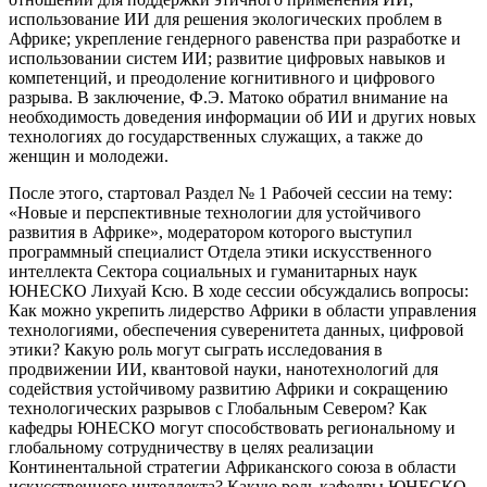
использование ИИ для решения экологических проблем в
Африке; укрепление гендерного равенства при разработке и
использовании систем ИИ; развитие цифровых навыков и
компетенций, и преодоление когнитивного и цифрового
разрыва. В заключение, Ф.Э. Матоко обратил внимание на
необходимость доведения информации об ИИ и других новых
технологиях до государственных служащих, а также до
женщин и молодежи.
После этого, стартовал Раздел № 1 Рабочей сессии на тему:
«Новые и перспективные технологии для устойчивого
развития в Африке», модератором которого выступил
программный специалист Отдела этики искусственного
интеллекта Сектора социальных и гуманитарных наук
ЮНЕСКО Лихуай Ксю. В ходе сессии обсуждались вопросы:
Как можно укрепить лидерство Африки в области управления
технологиями, обеспечения суверенитета данных, цифровой
этики? Какую роль могут сыграть исследования в
продвижении ИИ, квантовой науки, нанотехнологий для
содействия устойчивому развитию Африки и сокращению
технологических разрывов с Глобальным Севером? Как
кафедры ЮНЕСКО могут способствовать региональному и
глобальному сотрудничеству в целях реализации
Континентальной стратегии Африканского союза в области
искусственного интеллекта? Какую роль кафедры ЮНЕСКО