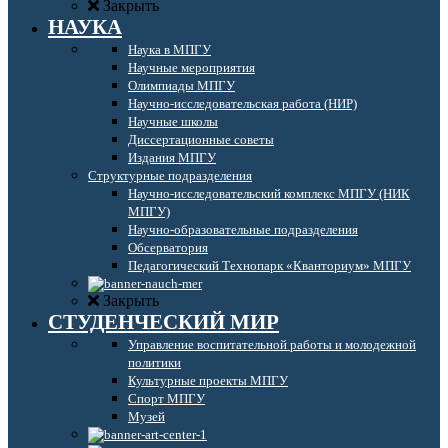
Закрыть
НАУКА
Наука в МПГУ
Научные мероприятия
Олимпиады МПГУ
Научно-исследовательская работа (НИР)
Научные школы
Диссертационные советы
Издания МПГУ
Структурные подразделения
Научно-исследовательский комплекс МПГУ (НИК
МПГУ)
Научно-образовательные подразделения
Обсерватория
Педагогический Технопарк «Кванториум» МПГУ
Закрыть
СТУДЕНЧЕСКИЙ МИР
Управление воспитательной работы и молодежной
политики
Культурные проекты МПГУ
Спорт МПГУ
Музей