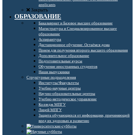
applicants
Закрыть
ОБРАЗОВАНИЕ
Бакалавриат и Базовое высшее образование
Магистратура и Специализированное высшее
образование
Аспирантура
Дистанционное обучение. Остаёмся дома
Прием для получения второго высшего образования
Дополнительное образование
Подготовительные курсы
Обучение иностранных студентов
Наши выпускники
Структурные подразделения
Институты/Факультеты
Учебно-научные центры
Научно-образовательные центры
Учебно-методическое управление
Колледж МПГУ
Лицей МПГУ
Защита обучающихся от информации, причиняющей
вред их здоровью и развитию