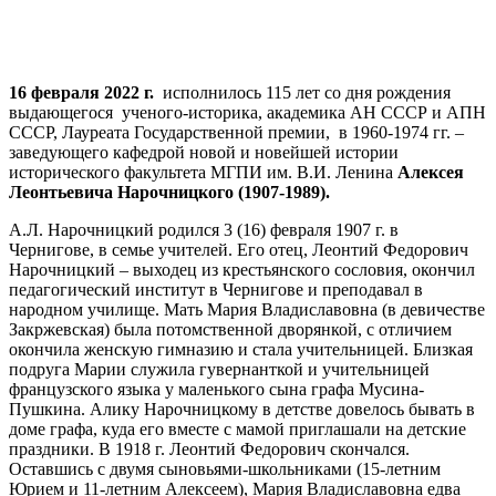
16 февраля 2022 г.
исполнилось 115 лет со дня рождения
выдающегося ученого-историка, академика АН СССР и АПН
СССР, Лауреата Государственной премии, в 1960-1974 гг. –
заведующего кафедрой новой и новейшей истории
исторического факультета МГПИ им. В.И. Ленина
Алексея
Леонтьевича Нарочницкого (1907-1989).
А.Л. Нарочницкий родился 3 (16) февраля 1907 г. в
Чернигове, в семье учителей. Его отец, Леонтий Федорович
Нарочницкий – выходец из крестьянского сословия, окончил
педагогический институт в Чернигове и преподавал в
народном училище. Мать Мария Владиславовна (в девичестве
Закржевская) была потомственной дворянкой, с отличием
окончила женскую гимназию и стала учительницей. Близкая
подруга Марии служила гувернанткой и учительницей
французского языка у маленького сына графа Мусина-
Пушкина. Алику Нарочницкому в детстве довелось бывать в
доме графа, куда его вместе с мамой приглашали на детские
праздники. В 1918 г. Леонтий Федорович скончался.
Оставшись с двумя сыновьями-школьниками (15-летним
Юрием и 11-летним Алексеем), Мария Владиславовна едва