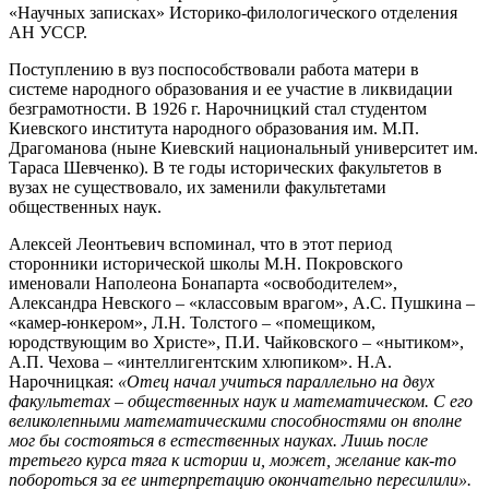
«Научных записках» Историко-филологического отделения
АН УССР.
Поступлению в вуз поспособствовали работа матери в
системе народного образования и ее участие в ликвидации
безграмотности. В 1926 г. Нарочницкий стал студентом
Киевского института народного образования им. М.П.
Драгоманова (ны­не Ки­ев­ский на­цио­наль­ный университет им.
Та­ра­са Шев­чен­ко). В те годы исторических факультетов в
вузах не существовало, их заменили факультетами
общественных наук.
Алексей Леонтьевич вспоминал, что в этот период
сторонники исторической школы М.Н. Покровского
именовали Наполеона Бонапарта «освободителем»,
Александра Невского – «классовым врагом», А.С. Пушкина –
«камер-юнкером», Л.Н. Толстого – «помещиком,
юродствующим во Христе», П.И. Чайковского – «нытиком»,
А.П. Чехова – «интеллигентским хлюпиком». Н.А.
Нарочницкая:
«Отец начал учиться параллельно на двух
факультетах – общественных наук и математическом. С его
великолепными математическими способностями он вполне
мог бы состояться в естественных науках. Лишь после
третьего курса тяга к истории и, может, желание как-то
побороться за ее интерпретацию окончательно пересилили».