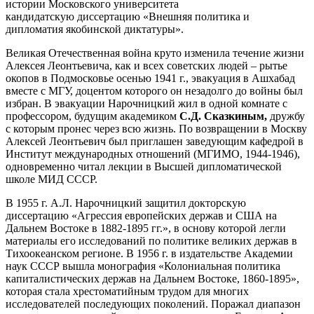
истории Московского университета
кандидатскую диссертацию «Внешняя политика и
дипломатия якобинской диктатуры».
Великая Отечественная война круто изменила течение жизни
Алексея Леонтьевича, как и всех советских людей – рытье
окопов в Подмосковье осенью 1941 г., эвакуация в Ашхабад
вместе с МГУ, доцентом которого он незадолго до войны был
избран. В эвакуации Нарочницкий жил в одной комнате с
профессором, будущим академиком
С.Д. Сказкиным,
дружбу
с которым пронес через всю жизнь. По возвращении в Москву
Алексей Леонтьевич был приглашен заведующим кафедрой в
Институт международных отношений (МГИМО, 1944-1946),
одновременно читал лекции в Высшей дипломатической
школе МИД СССР.
В 1955 г. А.Л. Нарочницкий защитил докторскую
диссертацию «Агрессия европейских держав и США на
Дальнем Востоке в 1882-1895 гг.», в основу которой легли
материалы его исследований по политике великих держав в
Тихоокеанском регионе. В 1956 г. в издательстве Академии
наук СССР вышла монография «Колониальная политика
капиталистических держав на Дальнем Востоке, 1860-1895»,
которая стала хрестоматийным трудом для многих
исследователей последующих поколений. Поражал диапазон