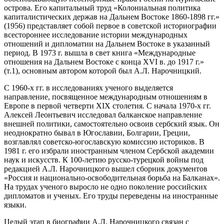
острова. Его капитальный труд «Колониальная политика
капиталистических держав на Дальнем Востоке 1860-1898 гг.»
(1956) представляет собой первое в советской историографии
всестороннее исследование истории международных
отношений и дипломатии на Дальнем Востоке в указанный
период. В 1973 г. вышла в свет книга «Международные
отношения на Дальнем Востоке с конца XVI в. до 1917 г.»
(т.1), основным автором которой был А.Л. Нарочницкий.
С 1960-х гг. в исследованиях ученого выделяется
направление, посвященное международным отношениям в
Европе в первой четверти XIX столетия. С начала 1970-х гг.
Алексей Леонтьевич исследовал балканское направление
внешней политики, самостоятельно освоив сербский язык. Он
неоднократно бывал в Югославии, Болгарии, Греции,
возглавлял советско-югославскую комиссию историков. В
1981 г. его избрали иностранным членом Сербской академии
наук и искусств. К 100-летию русско-турецкой войны под
редакцией А.Л. Нарочницкого вышел сборник документов
«Россия и национально-освободительная борьба на Балканах».
На трудах ученого выросло не одно поколение российских
дипломатов и ученых. Его труды переведены на иностранные
языки.
Целый этап в биографии А.Л. Нарочницкого связан с