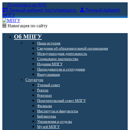
Подпишись на RSS
Личный кабинет поступающего
Личный кабинет
МПГУ
Навигация по сайту
Об МПГУ
Наша история
Сведения об образовательной организации
Международная деятельность
Социальное партнерство
Издания МПГУ
Преподаватели и сотрудники
Выпускникам
Структура
Ученый совет
Ректор
Ректорат
Попечительский совет МПГУ
Филиалы
Институты и факультеты
Библиотека
Управления и отделы
Музей МПГУ