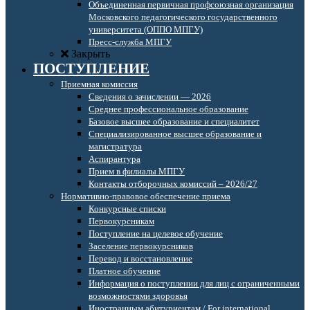
Объединенная первичная профсоюзная организация
Московского педагогического государственного
университета (ОППО МПГУ)
Пресс-служба МПГУ
Закрыть
ПОСТУПЛЕНИЕ
Приемная комиссия
Сведения о зачислении — 2026
Среднее профессиональное образование
Базовое высшее образование и специалитет
Специализированное высшее образование и
магистратура
Аспирантура
Прием в филиалы МПГУ
Контакты отборочных комиссий – 2026/27
Нормативно-правовое обеспечение приема
Конкурсные списки
Первокурсникам
Поступление на целевое обучение
Заселение первокурсников
Перевод и восстановление
Платное обучение
Информация о поступлении для лиц с ограниченными
возможностями здоровья
Иностранным абитуриентам / For international