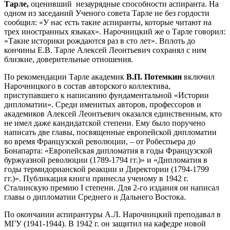
Тарле,
оценивший незаурядные способности аспиранта. На
одном из заседаний Ученого совета Тарле не без гордости
сообщил: «У нас есть такие аспиранты, которые читают на
трех иностранных языках». Нарочницкий же о Тарле говорил:
«Такие историки рождаются раз в сто лет». Вплоть до
кончины Е.В. Тарле Алексей Леонтьевич сохранял с ним
близкие, доверительные отношения.
По рекомендации Тарле академик
В.П. Потемкин
включил
Нарочницкого в состав авторского коллектива,
приступавшего к написанию фундаментальной «Истории
дипломатии». Среди именитых авторов, профессоров и
академиков Алексей Леонтьевич оказался единственным, кто
не имел даже кандидатской степени. Ему было поручено
написать две главы, посвященные европейской дипломатии
во время Французской революции, – от Робеспьера до
Бонапарта: «Европейская дипломатия в годы Французской
буржуазной революции (1789-1794 гг.)» и «Дипломатия в
годы термидорианской реакции и Директории (1794-1799
гг.)». Публикация книги принесла ученому в 1942 г.
Сталинскую премию I степени. Для 2-го издания он написал
главы о дипломатии Среднего и Дальнего Востока.
По окончании аспирантуры А.Л. Нарочницкий преподавал в
МГУ (1941-1944). В 1942 г. он защитил на кафедре новой