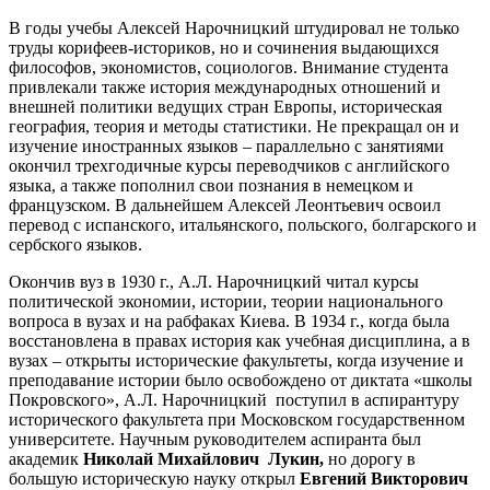
В годы учебы Алексей Нарочницкий штудировал не только
труды корифеев-историков, но и сочинения выдающихся
философов, экономистов, социологов. Внимание студента
привлекали также история международных отношений и
внешней политики ведущих стран Европы, историческая
география, теория и методы статистики. Не прекращал он и
изучение иностранных языков – параллельно с занятиями
окончил трехгодичные курсы переводчиков с английского
языка, а также пополнил свои познания в немецком и
французском. В дальнейшем Алексей Леонтьевич освоил
перевод с испанского, итальянского, польского, болгарского и
сербского языков.
Окончив вуз в 1930 г., А.Л. Нарочницкий читал курсы
политической экономии, истории, теории национального
вопроса в вузах и на рабфаках Киева. В 1934 г., когда была
восстановлена в правах история как учебная дисциплина, а в
вузах – открыты исторические факультеты, когда изучение и
преподавание истории было освобождено от диктата «школы
Покровского», А.Л. Нарочницкий поступил в аспирантуру
исторического факультета при Московском государственном
университете. Научным руководителем аспиранта был
академик
Николай Михайлович Лукин,
но
дорогу в
большую историческую науку открыл
Евгений Викторович