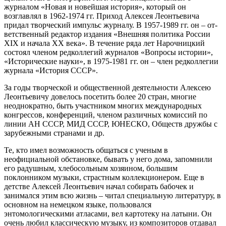
журналом «Но­вая и но­вей­шая ис­то­рия», который он
возглавлял в 1962-1974 гг. Приход Алексея Леонтьевича
придал творческий импульс журналу. В 1957-1989 гг. он – от­
ветственный ре­дак­тор из­да­ния «Внеш­няя по­ли­ти­ка Рос­сии
XIX и на­ча­ла XX ве­ка». В течение ряда лет Нарочницкий
состоял членом редколлегий журналов «Вопросы истории»,
«Исторические науки», в 1975-1981 гг. он – член редколлегии
журнала «История СССР».
За годы творческой и общественной деятельности Алексею
Леонтьевичу довелось посетить более 20 стран, многие
неоднократно, быть участником многих международных
конгрессов, конференций, членом различных комиссий по
линии АН СССР, МИД СССР, ЮНЕСКО, Обществ дружбы с
зарубежными странами и др.
Те, кто имел возможность общаться с ученым в
неофициальной обстановке, бывать у него дома, запомнили
его радушным, хлебосольным хозяином, большим
поклонником музыки, страстным коллекционером. Еще в
детстве Алексей Леонтьевич начал собирать бабочек и
занимался этим всю жизнь – читал специальную литературу, в
основном на немецком языке, пользовался
энтомологическими атласами, вел картотеку на латыни. Он
очень любил классическую музыку, из композиторов отдавал