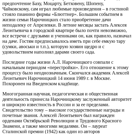
предпочтение Баху, Моцарту, Бетховену, Шопену,
Чайковскому, сам играл любимые произведения – в гостиной
стояло пианино фирмы «Блюттнер». Большим событием в
жизни семьи Нарочницких стало приобретение дачи
неподалеку от Апрелевки. В летние месяцы застать Алексея
Леонтьевича в городской квартире было почти невозможно,
все встречи с друзьями и учениками он, как правило, назначал
на даче. Гостям предписывалось иметь при себе емкую тару
(сумки, авоськи и т.п.), которую хозяин щедро и с
удовольствием наполнял дарами своего сада.
Последние годы жизни А.Л. Нарочницкого совпали с
начальным периодом «перестройки». Его отношение к этому
процессу было неоднозначным. Скончался академик Алексей
Леонтьевич Нарочницкий 14 июня 1989 г. в Москве.
Похоронен на Введенском кладбище.
Многогранная научная, педагогическая и общественная
деятельность принесла Нарочницкому заслуженный авторитет
и широкую известность в России и за ее пределами.
Свидетельство тому – высокие государственные награды и
почетные звания. Алексей Леонтьевич был награжден
орденами Октябрьской Революции и Трудового Красного
Знамени, а также многими медалями. Он – лауреат
Сталинской премии (1942) как один из авторов