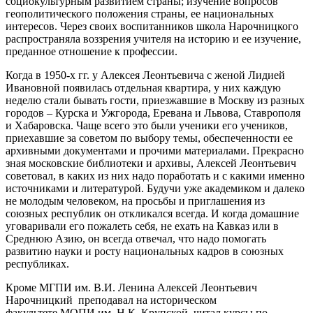
социокультурным развитием страны; изучение вопросов
геополитического положения страны, ее национальных
интересов. Через своих воспитанников школа Нарочницкого
распространяла воззрения учителя на историю и ее изучение,
преданное отношение к профессии.
Когда в 1950-х гг. у Алексея Леонтьевича с женой Лидией
Ивановной появилась отдельная квартира, у них каждую
неделю стали бывать гости, приезжавшие в Москву из разных
городов – Курска и Ужгорода, Еревана и Львова, Ставрополя
и Хабаровска. Чаще всего это были ученики его учеников,
приехавшие за советом по выбору темы, обеспеченности ее
архивными документами и прочими материалами. Прекрасно
зная московские библиотеки и архивы, Алексей Леонтьевич
советовал, в каких из них надо поработать и с какими именно
источниками и литературой. Будучи уже академиком и далеко
не молодым человеком, на просьбы и приглашения из
союзных республик он откликался всегда. И когда домашние
уговаривали его пожалеть себя, не ехать на Кавказ или в
Среднюю Азию, он всегда отвечал, что надо помогать
развитию науки и росту национальных кадров в союзных
республиках.
Кроме МГПИ им. В.И. Ленина Алексей Леонтьевич
Нарочницкий преподавал на историческом
факультете МОПИ им. Н.К. Крупской, читал курсы по