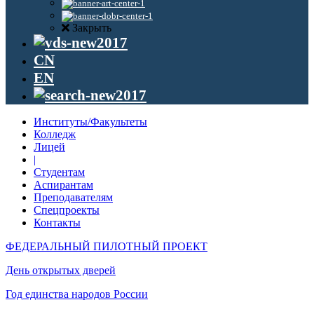
Закрыть
CN
EN
Институты/Факультеты
Колледж
Лицей
|
Студентам
Аспирантам
Преподавателям
Спецпроекты
Контакты
ФЕДЕРАЛЬНЫЙ ПИЛОТНЫЙ ПРОЕКТ
День открытых дверей
Год единства народов России