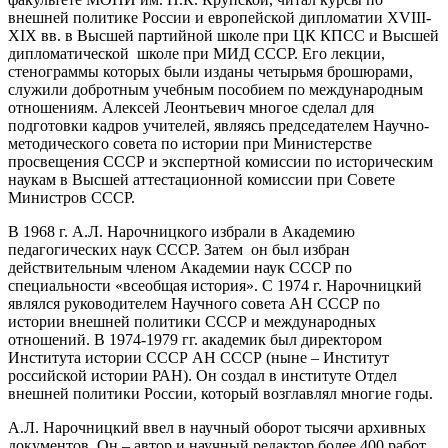
внешней политике России и европейской дипломатии XVIII-
XIX вв. в Высшей партийной школе при ЦК КПСС и Высшей
дипломатической школе при МИД СССР. Его лекции,
стенограммы которых были изданы четырьмя брошюрами,
служили добротным учебным пособием по международным
отношениям. Алексей Леонтьевич многое сделал для
подготовки кадров учителей, являясь председателем Научно-
методического совета по истории при Министерстве
просвещения СССР и экспертной комиссии по историческим
наукам в Высшей аттестационной комиссии при Совете
Министров СССР.
В 1968 г. А.Л. Нарочницкого избрали в Академию
педагогических наук СССР. Затем он был избран
действительным членом Академии наук СССР по
специальности «всеобщая история». С 1974 г. Нарочницкий
являлся руководителем Научного совета АН СССР по
истории внешней политики СССР и международных
отношений. В 1974-1979 гг. академик был директором
Института истории СССР АН СССР (ныне – Институт
российской истории РАН). Он создал в институте Отдел
внешней политики России, который возглавлял многие годы.
А.Л. Нарочницкий ввел в научный оборот тысячи архивных
документов. Он – автор и научный редактор более 400 работ