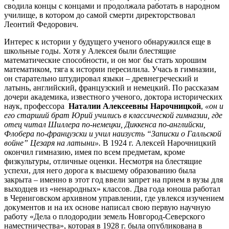
сводила концы с концами и продолжала работать в народном
училище, в котором до самой смерти директорствовал
Леонтий Федорович.
Интерес к истории у будущего ученого обнаружился еще в
школьные годы. Хотя у Алексея были блестящие
математические способности, и он мог бы стать хорошим
математиком, тяга к истории пересилила. Учась в гимназии,
он старательно штудировал языки – древнегреческий и
латынь, английский, французский и немецкий. По рассказам
дочери академика, известного ученого, доктора исторических
наук, профессора
Наталии Алексеевны Нарочницкой
,
«он и
его старший брат Юрий учились в классической гимназии, где
отец читал Шиллера по-немецки, Диккенса по-английски,
Флобера по-французски и учил наизусть “Записки о Галльской
войне” Цезаря на латыни».
В 1924 г. Алексей Нарочницкий
окончил гимназию, имея по всем предметам, кроме
физкультуры, отличные оценки. Несмотря на блестящие
успехи, для него дорога к высшему образованию была
закрыта – именно в этот год ввели запрет на прием в вузы для
выходцев из «ненародных» классов. Два года юноша работал
в Черниговском архивном управлении, где увлекся изучением
документов и на их основе написал свою первую научную
работу «Дела о плодородии земель Новгород-Северского
наместничества», которая в 1928 г. была опубликована в