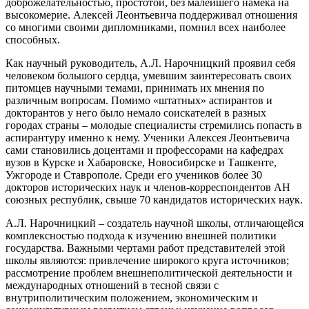
доброжелательностью, простотой, без малейшего намека на
высокомерие. Алексей Леонтьевича поддерживал отношения
со многими своими дипломниками, помнил всех наиболее
способных.
Как научный руководитель, А.Л. Нарочницкий проявил себя
человеком большого сердца, умевшим заинтересовать своих
питомцев научными темами, принимать их мнения по
различным вопросам. Помимо «штатных» аспирантов и
докторантов у него было немало соискателей в разных
городах страны – молодые специалисты стремились попасть в
аспирантуру именно к нему. Ученики Алексея Леонтьевича
сами становились доцентами и профессорами на кафедрах
вузов в Курске и Хабаровске, Новосибирске и Ташкенте,
Ужгороде и Ставрополе. Среди его учеников более 30
докторов исторических наук и членов-корреспондентов АН
союзных республик, свыше 70 кандидатов исторических наук.
А.Л. Нарочницкий – создатель научной школы, отличающейся
комплексностью подхода к изучению внешней политики
государства. Важными чертами работ представителей этой
школы являются: привлечение широкого круга источников;
рассмотрение проблем внешнеполитической деятельности и
международных отношений в тесной связи с
внутриполитическим положением, экономическим и