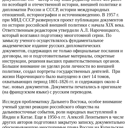
по всеобщей и отечественной истории, внешней политике и
дипломатии России и СССР, истории международных
отношений, историографии и источниковедению. В 1957 г.
при МИД СССР развернулся проект публикации документов
по истории российской внешней политики с начала XIX века.
Ответственным редактором утвердили А.Л. Нарочницкого,
который возглавил подготовку многотомной серии. По
замыслу ученого осуществлялось фундаментальное
академическое издание русских дипломатических
документов, содержащих не только официальные послания и
договоры, но и подготовительные материалы, секретные
инструкции, решения высших правительственных органов.
Большое внимание он уделял роли личности во внешней
политике, создал портреты государственных деятелей. При
жизни Нарочницкого было выпущено в свет 14 томов,
охватывающих период 1801-1826 гг. и содержащих около 4
тыс. новых документов. Документы печатались в оригинале
(на французском языке) с русским переводом.
Исследуя проблематику Дальнего Востока, особое внимание
ученый уделял реакции российского общества на
дальневосточные события, роли народных выступлений в
Индии и Китае. Еще в 1950-х гг. Алексей Леонтьевич в числе
других авторов подготовил закрытую записку, документально
обосновывающую неоспоримые права России на Курильские