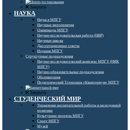
Закрыть
НАУКА
Наука в МПГУ
Научные мероприятия
Олимпиады МПГУ
Научно-исследовательская работа (НИР)
Научные школы
Диссертационные советы
Издания МПГУ
Структурные подразделения
Научно-исследовательский комплекс МПГУ (НИК
МПГУ)
Научно-образовательные подразделения
Обсерватория
Педагогический Технопарк «Кванториум» МПГУ
Закрыть
СТУДЕНЧЕСКИЙ МИР
Управление воспитательной работы и молодежной
политики
Культурные проекты МПГУ
Спорт МПГУ
Музей